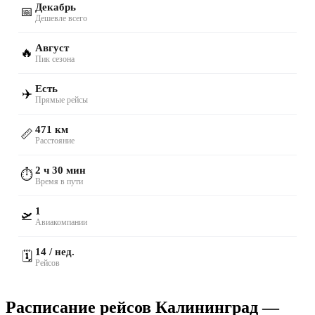
Декабрь
📅
Дешевле всего
Август
🔥
Пик сезона
Есть
✈️
Прямые рейсы
471 км
📏
Расстояние
2 ч 30 мин
⏱️
Время в пути
1
🛫
Авиакомпании
14 / нед.
🗓️
Рейсов
Расписание рейсов Калининград —