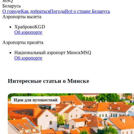
MSQ
Беларусь
О городе
Как добраться
Погода
Всё о стране Беларусь
Аэропорты вылета
Храброво
KGD
Об аэропорте
Аэропорты прилёта
Национальный аэропорт Минск
MSQ
Об аэропорте
Интересные статьи о Минске
Идеи для путешествий