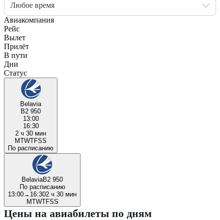
Любое время
Авиакомпания
Рейс
Вылет
Прилёт
В пути
Дни
Статус
Belavia
B2 950
13:00
16:30
2 ч 30 мин
M
T
W
T
F
S
S
По расписанию
Belavia
B2 950
По расписанию
13:00
→
16:30
2 ч 30 мин
M
T
W
T
F
S
S
Цены на авиабилеты по дням