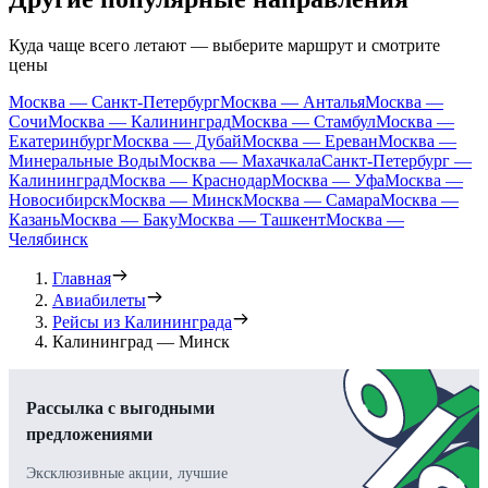
Куда чаще всего летают — выберите маршрут и смотрите
цены
Москва — Санкт-Петербург
Москва — Анталья
Москва —
Сочи
Москва — Калининград
Москва — Стамбул
Москва —
Екатеринбург
Москва — Дубай
Москва — Ереван
Москва —
Минеральные Воды
Москва — Махачкала
Санкт-Петербург —
Калининград
Москва — Краснодар
Москва — Уфа
Москва —
Новосибирск
Москва — Минск
Москва — Самара
Москва —
Казань
Москва — Баку
Москва — Ташкент
Москва —
Челябинск
Главная
Авиабилеты
Рейсы из Калининграда
Калининград — Минск
Рассылка с выгодными
предложениями
Эксклюзивные акции, лучшие