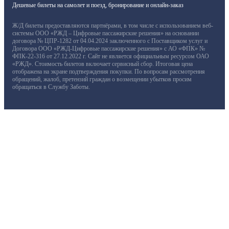
Дешевые билеты на самолет и поезд, бронирование и онлайн-заказ
Ж/Д билеты предоставляются партнёрами, в том числе с использованием веб-
системы ООО «РЖД – Цифровые пассажирские решения» на основании
договора № ЦПР-1282 от 04.04.2024 заключенного с Поставщиком услуг и
Договора ООО «РЖД-Цифровые пассажирские решения» с АО «ФПК» №
ФПК-22-316 от 27.12.2022 г. Сайт не является официальным ресурсом ОАО
«РЖД». Стоимость билетов включает сервисный сбор. Итоговая цена
отображена на экране подтверждения покупки. По вопросам рассмотрения
обращений, жалоб, претензий граждан о возмещении убытков просим
обращаться в Службу Заботы.