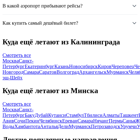
В какой аэропорт прибывают рейсы?
Как купить самый дешёвый билет?
Куда ещё летают из Калининграда
Смотреть все
Москва
Санкт-
Петербург
Екатеринбург
Казань
Новосибирск
Киров
Череповец
Че
Новгород
Самара
Саратов
Волгоград
Архангельск
Мурманск
Челя
эш-Шейх
Куда ещё летают из Минска
Смотреть все
Москва
Санкт-
Петербург
Баку
Дубай
Кутаиси
Стамбул
Тбилиси
Алматы
Ташкент
Авив
Сочи
Пекин
Челябинск
Ереван
Самара
Нячанг
Пермь
Санья
Ж
Воды
Хамбантота
Анталья
Дели
Мурманск
Петрозаводск
Урумчи
У
Другие популярные направления