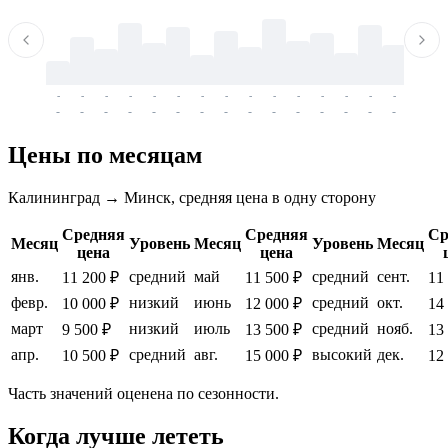
-
-
-
-
-
-
-
-
-
-
-
-
-
-
-
-
-
-
-
-
-
-
-
-
-
-
-
-
-
-
-
-
-
-
Цены по месяцам
Калининград → Минск, средняя цена в одну сторону
Средняя
Средняя
Ср
Месяц
Уровень
Месяц
Уровень
Месяц
цена
цена
янв.
средний
май
средний
сент.
11 200 ₽
11 500 ₽
11
февр.
низкий
июнь
средний
окт.
10 000 ₽
12 000 ₽
14
март
низкий
июль
средний
нояб.
9 500 ₽
13 500 ₽
13
апр.
средний
авг.
высокий
дек.
10 500 ₽
15 000 ₽
12
Часть значений оценена по сезонности.
Когда лучше лететь