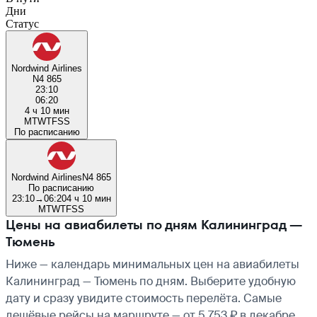
Дни
Статус
Nordwind Airlines
N4 865
23:10
06:20
4 ч 10 мин
M
T
W
T
F
S
S
По расписанию
Nordwind Airlines
N4 865
По расписанию
23:10
→
06:20
4 ч 10 мин
M
T
W
T
F
S
S
Цены на авиабилеты по дням Калининград —
Тюмень
Ниже — календарь минимальных цен на авиабилеты
Калининград — Тюмень по дням. Выберите удобную
дату и сразу увидите стоимость перелёта. Самые
дешёвые рейсы на маршруте — от 5 753 ₽ в декабре,