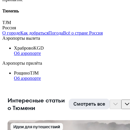
Тюмень
TJM
Россия
О городе
Как добраться
Погода
Всё о стране Россия
Аэропорты вылета
Храброво
KGD
Об аэропорте
Аэропорты прилёта
Рощино
TJM
Об аэропорте
Интересные статьи
Смотреть все
о Тюмени
Идеи для путешествий