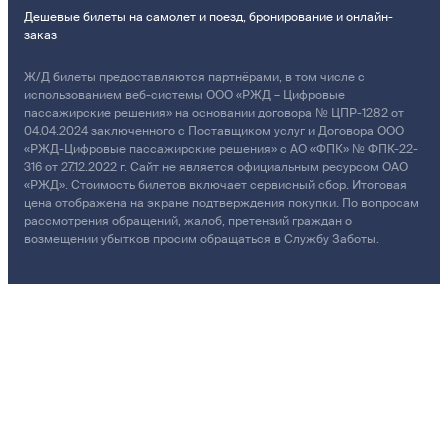
Дешевые билеты на самолет и поезд, бронирование и онлайн-
заказ
Ж/Д билеты предоставляются партнёрами, в том числе с
использованием веб-системы ООО «РЖД – Цифровые
пассажирские решения» на основании договора № ЦПР-1282 от
04.04.2024 заключенного с Поставщиком услуг и Договора ООО
«РЖД-Цифровые пассажирские решения» с АО «ФПК» № ФПК-22-
316 от 27.12.2022 г. Сайт не является официальным ресурсом ОАО
«РЖД». Стоимость билетов включает сервисный сбор. Итоговая
цена отображена на экране подтверждения покупки. По вопросам
рассмотрения обращений, жалоб, претензий граждан о
возмещении убытков просим обращаться в Службу Заботы.