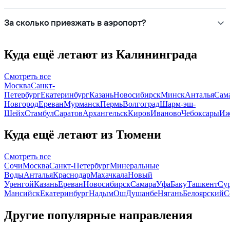
За сколько приезжать в аэропорт?
Куда ещё летают из Калининграда
Смотреть все
Москва
Санкт-
Петербург
Екатеринбург
Казань
Новосибирск
Минск
Анталья
Сам
Новгород
Ереван
Мурманск
Пермь
Волгоград
Шарм-эш-
Шейх
Стамбул
Саратов
Архангельск
Киров
Иваново
Чебоксары
Иж
Куда ещё летают из Тюмени
Смотреть все
Сочи
Москва
Санкт-Петербург
Минеральные
Воды
Анталья
Краснодар
Махачкала
Новый
Уренгой
Казань
Ереван
Новосибирск
Самара
Уфа
Баку
Ташкент
Су
Мансийск
Екатеринбург
Надым
Ош
Душанбе
Нягань
Белоярский
С
Другие популярные направления