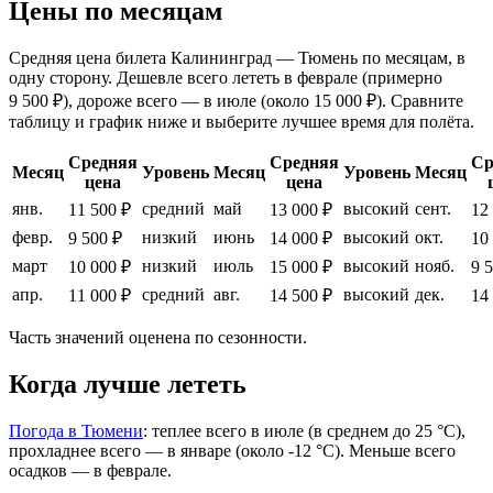
Цены по месяцам
Средняя цена билета Калининград — Тюмень по месяцам, в
одну сторону. Дешевле всего лететь в феврале (примерно
9 500 ₽), дороже всего — в июле (около 15 000 ₽). Сравните
таблицу и график ниже и выберите лучшее время для полёта.
Средняя
Средняя
Ср
Месяц
Уровень
Месяц
Уровень
Месяц
цена
цена
янв.
средний
май
высокий
сент.
11 500 ₽
13 000 ₽
12
февр.
низкий
июнь
высокий
окт.
9 500 ₽
14 000 ₽
10
март
низкий
июль
высокий
нояб.
10 000 ₽
15 000 ₽
9 
апр.
средний
авг.
высокий
дек.
11 000 ₽
14 500 ₽
14
Часть значений оценена по сезонности.
Когда лучше лететь
Погода в Тюмени
: теплее всего в июле (в среднем до 25 °C),
прохладнее всего — в январе (около -12 °C). Меньше всего
осадков — в феврале.