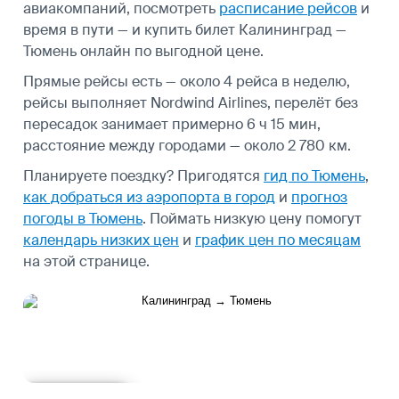
авиакомпаний, посмотреть
расписание рейсов
и
время в пути — и купить билет Калининград —
Тюмень онлайн по выгодной цене.
Прямые рейсы есть — около 4 рейса в неделю,
рейсы выполняет Nordwind Airlines, перелёт без
пересадок занимает примерно 6 ч 15 мин,
расстояние между городами — около 2 780 км.
Планируете поездку? Пригодятся
гид по Тюмень
,
как добраться из аэропорта в город
и
прогноз
погоды в Тюмень
.
Поймать низкую цену помогут
календарь низких цен
и
график цен по месяцам
на этой странице.
Подробнее