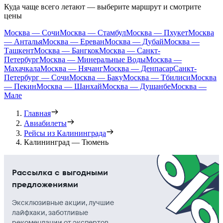
Куда чаще всего летают — выберите маршрут и смотрите
цены
Москва — Сочи
Москва — Стамбул
Москва — Пхукет
Москва
— Анталья
Москва — Ереван
Москва — Дубай
Москва —
Ташкент
Москва — Бангкок
Москва — Санкт-
Петербург
Москва — Минеральные Воды
Москва —
Махачкала
Москва — Нячанг
Москва — Денпасар
Санкт-
Петербург — Сочи
Москва — Баку
Москва — Тбилиси
Москва
— Пекин
Москва — Шанхай
Москва — Душанбе
Москва —
Мале
Главная
Авиабилеты
Рейсы из Калининграда
Калининград — Тюмень
Рассылка с выгодными
предложениями
Эксклюзивные акции, лучшие
лайфхаки, заботливые
рекомендации от экспертов