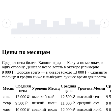
-
-
-
-
-
-
-
-
-
-
-
-
-
-
-
-
-
-
-
-
-
-
-
-
-
-
-
-
-
-
-
-
-
-
Цены по месяцам
Средняя цена билета Калининград — Калуга по месяцам, в
одну сторону. Дешевле всего лететь в октябре (примерно
9 000 ₽), дороже всего — в январе (около 13 000 ₽). Сравните
таблицу и график ниже и выберите лучшее время для полёта.
Средняя
Средняя
Ср
Месяц
Уровень
Месяц
Уровень
Месяц
цена
цена
янв.
высокий
май
высокий
сент.
13 000 ₽
12 500 ₽
9 
февр.
низкий
июнь
средний
окт.
9 500 ₽
11 000 ₽
9 
март
средний
июль
высокий
нояб.
10 000 ₽
12 000 ₽
9 