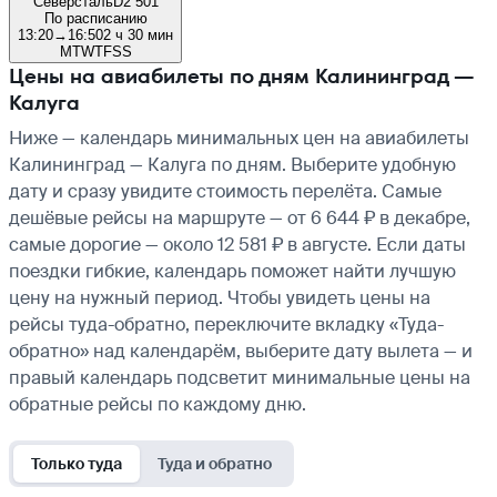
Северсталь
D2 501
По расписанию
13:20
→
16:50
2 ч 30 мин
M
T
W
T
F
S
S
Цены на авиабилеты по дням Калининград —
Калуга
Ниже — календарь минимальных цен на авиабилеты
Калининград — Калуга по дням. Выберите удобную
дату и сразу увидите стоимость перелёта. Самые
дешёвые рейсы на маршруте — от 6 644 ₽ в декабре,
самые дорогие — около 12 581 ₽ в августе. Если даты
поездки гибкие, календарь поможет найти лучшую
цену на нужный период. Чтобы увидеть цены на
рейсы туда-обратно, переключите вкладку «Туда-
обратно» над календарём, выберите дату вылета — и
правый календарь подсветит минимальные цены на
обратные рейсы по каждому дню.
Только туда
Туда и обратно