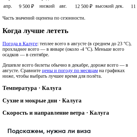
апр.
низкий
авг.
высокий
дек.
9 500 ₽
12 500 ₽
11
Часть значений оценена по сезонности.
Когда лучше лететь
Погода в Калуге
: теплее всего в августе (в среднем до 23 °C),
прохладнее всего — в январе (около -4 °C). Меньше всего
осадков — в сентябре.
Дешевле всего билеты обычно в декабре, дороже всего — в
августе.
Сравните
цены и погоду по месяцам
на графиках
ниже, чтобы выбрать лучшее время для полёта.
Температура · Калуга
Сухие и мокрые дни · Калуга
Скорость и направление ветра · Калуга
Подскажем, нужна ли виза