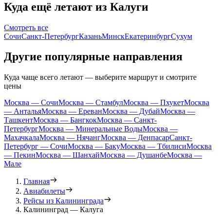
Куда ещё летают из Калуги
Смотреть все
Сочи
Санкт-Петербург
Казань
Минск
Екатеринбург
Сухум
Другие популярные направления
Куда чаще всего летают — выберите маршрут и смотрите
цены
Москва — Сочи
Москва — Стамбул
Москва — Пхукет
Москва
— Анталья
Москва — Ереван
Москва — Дубай
Москва —
Ташкент
Москва — Бангкок
Москва — Санкт-
Петербург
Москва — Минеральные Воды
Москва —
Махачкала
Москва — Нячанг
Москва — Денпасар
Санкт-
Петербург — Сочи
Москва — Баку
Москва — Тбилиси
Москва
— Пекин
Москва — Шанхай
Москва — Душанбе
Москва —
Мале
Главная
Авиабилеты
Рейсы из Калининграда
Калининград — Калуга