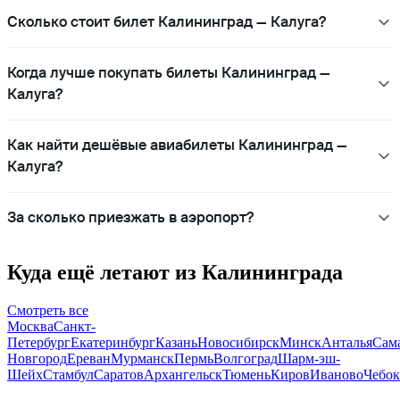
Сколько стоит билет Калининград — Калуга?
Когда лучше покупать билеты Калининград —
Калуга?
Как найти дешёвые авиабилеты Калининград —
Калуга?
За сколько приезжать в аэропорт?
Куда ещё летают из Калининграда
Смотреть все
Москва
Санкт-
Петербург
Екатеринбург
Казань
Новосибирск
Минск
Анталья
Сам
Новгород
Ереван
Мурманск
Пермь
Волгоград
Шарм-эш-
Шейх
Стамбул
Саратов
Архангельск
Тюмень
Киров
Иваново
Чебо