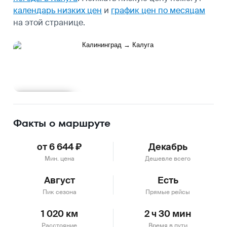
календарь низких цен
и
график цен по месяцам
на этой странице.
Подробнее
Факты о маршруте
от 6 644 ₽
Декабрь
Мин. цена
Дешевле всего
Август
Есть
Пик сезона
Прямые рейсы
1 020 км
2 ч 30 мин
Расстояние
Время в пути