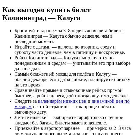
Как выгодно купить билет
Калининград — Калуга
Бронируйте заранее: за 3–8 недель до вылета билеты
Калининград — Калуга обычно дешевле, чем в
последний момент.
Играйте с датами — вылеты во вторник, среду и
субботу часто дешевле, чем в пятницу и воскресенье.
Рейсы Калининград — Калуга выполняются по
понедельникам и средам — учитывайте это при выборе
дат поездки.
Самый бюджетный месяц для полёта в Калугу —
обычно декабрь: если даты гибкие, планируйте поездку
на это время.
Сравнивайте прямые и стыковочные рейсы: прямой
быстрее, а рейс с пересадкой иногда ощутимо дешевле.
Следите за
календарём низких цен
и
динамикой цен по
месяцам
на этой странице — так проще поймать
выгодную дату.
Летите налегке — выбирайте тариф только с ручной
кладью: без багажа билеты заметно дешевле.
Приезжайте в аэропорт заранее — примерно за 2–3 часа
до международного вылета и за час до внутреннего.