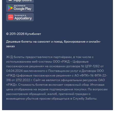
© 2011–2026 Купибилет
Дешевые билеты на самолет и поезд, бронирование и онлайн-
заказ
Ж/Д билеты предоставляются партнёрами, в том числе с
использованием веб-системы ООО «РЖД – Цифровые
пассажирские решения» на основании договора № ЦПР-1282 от
04.04.2024 заключенного с Поставщиком услуг и Договора ООО
«РЖД-Цифровые пассажирские решения» с АО «ФПК» № ФПК-22-
316 от 27.12.2022 г. Сайт не является официальным ресурсом ОАО
«РЖД». Стоимость билетов включает сервисный сбор. Итоговая
цена отображена на экране подтверждения покупки. По вопросам
рассмотрения обращений, жалоб, претензий граждан о
возмещении убытков просим обращаться в Службу Заботы.