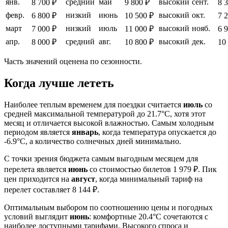
янв.
средний
май
высокий
сент.
8 700 ₽
9 800 ₽
8 
февр.
низкий
июнь
высокий
окт.
6 800 ₽
10 500 ₽
7 
март
низкий
июль
высокий
нояб.
7 000 ₽
11 000 ₽
6 
апр.
средний
авг.
высокий
дек.
8 000 ₽
10 800 ₽
10
Часть значений оценена по сезонности.
Когда лучше лететь
Наиболее теплым временем для поездки считается
июль
со
средней максимальной температурой до 21.7°C, хотя этот
месяц и отличается высокой влажностью. Самым холодным
периодом является
январь
, когда температура опускается до
-6.9°C, а количество солнечных дней минимально.
С точки зрения бюджета самым выгодным месяцем для
перелета является
июнь
со стоимостью билетов 1 979 ₽. Пик
цен приходится на
август
, когда минимальный тариф на
перелет составляет 8 144 ₽.
Оптимальным выбором по соотношению цены и погодных
условий выглядит
июнь
: комфортные 20.4°C сочетаются с
наиболее доступными тарифами. Высокого спроса и