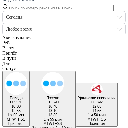
Сегодня
Любое время
Авиакомпания
Рейс
Вылет
Прилёт
В пути
Дни
Статус
Победа
Победа
Уральские авиалинии
DP 530
DP 590
U6 392
10:00
10:40
12:05
12:55
13:10
14:55
1 ч 55 мин
13:35
1 ч 50 мин
M
T
W
T
F
S
S
1 ч 55 мин
M
T
W
T
F
S
S
Прилетел
M
T
W
T
F
S
S
Прилетел
Задержан на 2 ч 30 мин