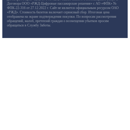
Договора ООО «РЖД-Цифровые пассажирские решения» с АО «ФПК» №
ФПК-22-316 от 27.12.2022 г. Сайт не является официальным ресурсом ОАО
«РЖД». Стоимость билетов включает сервисный сбор. Итоговая цена
отображена на экране подтверждения покупки. По вопросам рассмотрения
обращений, жалоб, претензий граждан о возмещении убытков просим
обращаться в Службу Заботы.