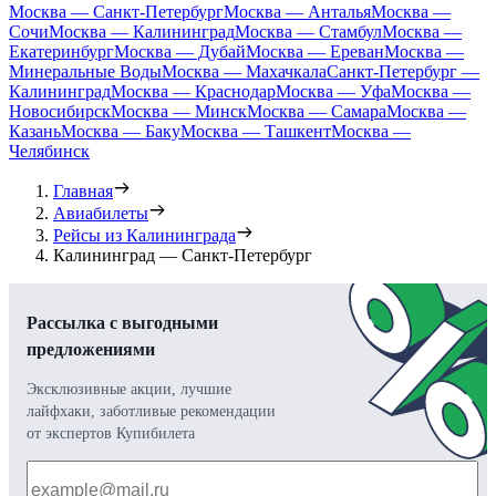
Москва — Санкт-Петербург
Москва — Анталья
Москва —
Сочи
Москва — Калининград
Москва — Стамбул
Москва —
Екатеринбург
Москва — Дубай
Москва — Ереван
Москва —
Минеральные Воды
Москва — Махачкала
Санкт-Петербург —
Калининград
Москва — Краснодар
Москва — Уфа
Москва —
Новосибирск
Москва — Минск
Москва — Самара
Москва —
Казань
Москва — Баку
Москва — Ташкент
Москва —
Челябинск
Главная
Авиабилеты
Рейсы из Калининграда
Калининград — Санкт-Петербург
Рассылка с выгодными
предложениями
Эксклюзивные акции, лучшие
лайфхаки, заботливые рекомендации
от экспертов Купибилета