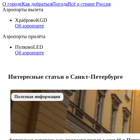
О городе
Как добраться
Погода
Всё о стране Россия
Аэропорты вылета
Храброво
KGD
Об аэропорте
Аэропорты прилёта
Пулково
LED
Об аэропорте
Интересные статьи о Санкт-Петербурге
Полезная информация