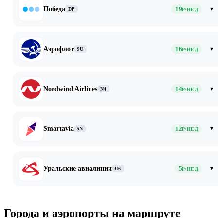
Победа
19
▾
DP
Р/НЕД
Аэрофлот
16
▾
SU
Р/НЕД
Nordwind Airlines
14
▾
N4
Р/НЕД
Smartavia
12
▾
5N
Р/НЕД
Уральские авиалинии
5
▾
U6
Р/НЕД
Города и аэропорты на маршруте