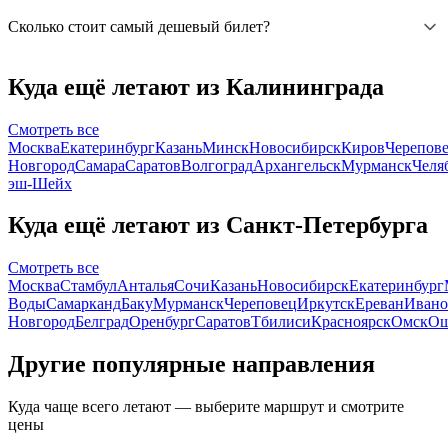
Сколько стоит самый дешевый билет?
Куда ещё летают из Калининграда
Смотреть все
Москва
Екатеринбург
Казань
Минск
Новосибирск
Киров
Черепов
Новгород
Самара
Саратов
Волгоград
Архангельск
Мурманск
Челя
эш-Шейх
Куда ещё летают из Санкт-Петербурга
Смотреть все
Москва
Стамбул
Анталья
Сочи
Казань
Новосибирск
Екатеринбург
Воды
Самарканд
Баку
Мурманск
Череповец
Иркутск
Ереван
Ивано
Новгород
Белград
Оренбург
Саратов
Тбилиси
Красноярск
Омск
О
Другие популярные направления
Куда чаще всего летают — выберите маршрут и смотрите
цены