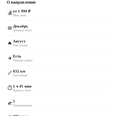
О направлении
от 1 999 ₽
💰
Мин. цена
Декабрь
📅
Дешевле всего
Август
🔥
Пик сезона
Есть
✈️
Прямые рейсы
832 км
📏
Расстояние
1 ч 45 мин
⏱️
Время в пути
5
🛫
Авиакомпании