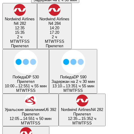
Nordwind Airlines
Nordwind Airlines
N4 282
N4 284
12:35
14:20
15:35
17:20
2 ч
2 ч
M
T
W
T
F
S
S
M
T
W
T
F
S
S
Прилетел
Прилетел
Победа
DP 530
Победа
DP 590
Прилетел
Задержан на 2 ч 30 мин
10:00
→
12:55
1 ч 55 мин
13:10
→
13:35
1 ч 55 мин
M
T
W
T
F
S
S
M
T
W
T
F
S
S
Уральские авиалинии
U6 392
Nordwind Airlines
N4 282
Прилетел
Прилетел
12:05
→
14:55
1 ч 50 мин
12:35
→
15:35
2 ч
M
T
W
T
F
S
S
M
T
W
T
F
S
S