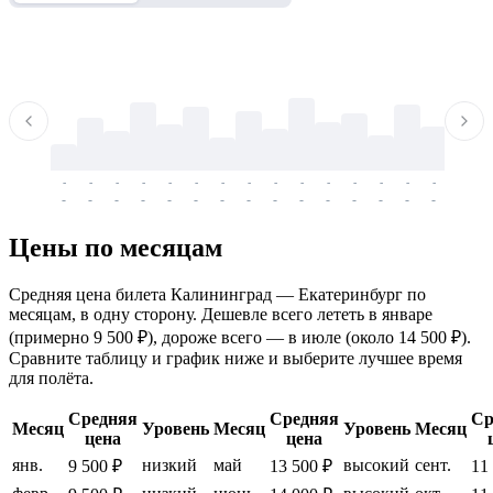
-
-
-
-
-
-
-
-
-
-
-
-
-
-
-
-
-
-
-
-
-
-
-
-
-
-
-
-
-
-
-
-
-
-
Цены по месяцам
Средняя цена билета Калининград — Екатеринбург по
месяцам, в одну сторону. Дешевле всего лететь в январе
(примерно 9 500 ₽), дороже всего — в июле (около 14 500 ₽).
Сравните таблицу и график ниже и выберите лучшее время
для полёта.
Средняя
Средняя
Ср
Месяц
Уровень
Месяц
Уровень
Месяц
цена
цена
янв.
низкий
май
высокий
сент.
9 500 ₽
13 500 ₽
11