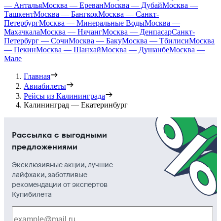
— Анталья
Москва — Ереван
Москва — Дубай
Москва —
Ташкент
Москва — Бангкок
Москва — Санкт-
Петербург
Москва — Минеральные Воды
Москва —
Махачкала
Москва — Нячанг
Москва — Денпасар
Санкт-
Петербург — Сочи
Москва — Баку
Москва — Тбилиси
Москва
— Пекин
Москва — Шанхай
Москва — Душанбе
Москва —
Мале
Главная
Авиабилеты
Рейсы из Калининграда
Калининград — Екатеринбург
Рассылка с выгодными
предложениями
Эксклюзивные акции, лучшие
лайфхаки, заботливые
рекомендации от экспертов
Купибилета