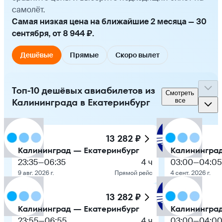
самолёт.
Самая низкая цена на ближайшие 2 месяца — 30
сентября, от 8 944 ₽.
Дешёвые
Прямые
Скоро вылет
Топ-10 дешёвых авиабилетов из
Смотреть
Калининграда в Екатеринбург
все
13 282 ₽
Калининград — Екатеринбург
Калининград
23:35
—
06:35
4 ч
03:00
—
04:05
9 авг. 2026 г.
Прямой рейс
4 сент. 2026 г.
13 282 ₽
Калининград — Екатеринбург
Калининград
23:55
—
06:55
4 ч
03:00
—
04:0