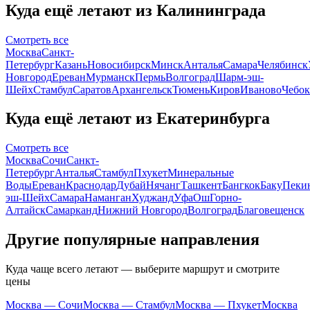
Куда ещё летают из Калининграда
Смотреть все
Москва
Санкт-
Петербург
Казань
Новосибирск
Минск
Анталья
Самара
Челябинск
Новгород
Ереван
Мурманск
Пермь
Волгоград
Шарм-эш-
Шейх
Стамбул
Саратов
Архангельск
Тюмень
Киров
Иваново
Чебо
Куда ещё летают из Екатеринбурга
Смотреть все
Москва
Сочи
Санкт-
Петербург
Анталья
Стамбул
Пхукет
Минеральные
Воды
Ереван
Краснодар
Дубай
Нячанг
Ташкент
Бангкок
Баку
Пеки
эш-Шейх
Самара
Наманган
Худжанд
Уфа
Ош
Горно-
Алтайск
Самарканд
Нижний Новгород
Волгоград
Благовещенск
Другие популярные направления
Куда чаще всего летают — выберите маршрут и смотрите
цены
Москва — Сочи
Москва — Стамбул
Москва — Пхукет
Москва