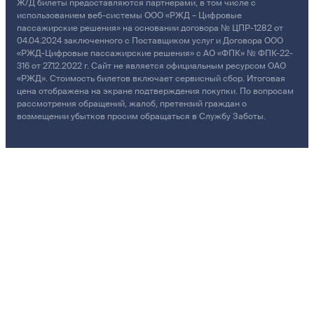
Ж/Д билеты предоставляются партнёрами, в том числе с
использованием веб-системы ООО «РЖД – Цифровые
пассажирские решения» на основании договора № ЦПР-1282 от
04.04.2024 заключенного с Поставщиком услуг и Договора ООО
«РЖД-Цифровые пассажирские решения» с АО «ФПК» № ФПК-22-
316 от 27.12.2022 г. Сайт не является официальным ресурсом ОАО
«РЖД». Стоимость билетов включает сервисный сбор. Итоговая
цена отображена на экране подтверждения покупки. По вопросам
рассмотрения обращений, жалоб, претензий граждан о
возмещении убытков просим обращаться в Службу Заботы.