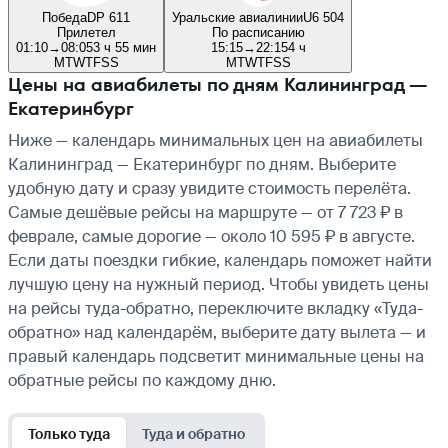
Победа
DP 611
Уральские авиалинии
U6 504
Прилетел
По расписанию
01:10
→
08:05
3 ч 55 мин
15:15
→
22:15
4 ч
M
T
W
T
F
S
S
M
T
W
T
F
S
S
Цены на авиабилеты по дням Калининград —
Екатеринбург
Ниже — календарь минимальных цен на авиабилеты
Калининград — Екатеринбург по дням. Выберите
удобную дату и сразу увидите стоимость перелёта.
Самые дешёвые рейсы на маршруте — от 7 723 ₽ в
феврале, самые дорогие — около 10 595 ₽ в августе.
Если даты поездки гибкие, календарь поможет найти
лучшую цену на нужный период. Чтобы увидеть цены
на рейсы туда-обратно, переключите вкладку «Туда-
обратно» над календарём, выберите дату вылета — и
правый календарь подсветит минимальные цены на
обратные рейсы по каждому дню.
Только туда
Туда и обратно