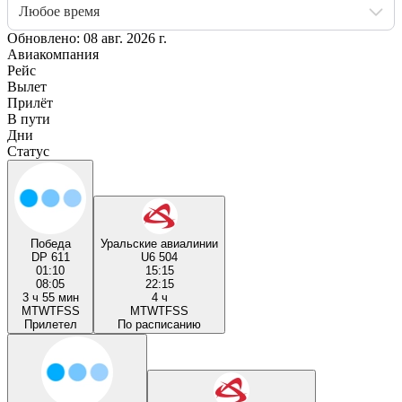
Любое время
Обновлено: 08 авг. 2026 г.
Авиакомпания
Рейс
Вылет
Прилёт
В пути
Дни
Статус
Победа
Уральские авиалинии
DP 611
U6 504
01:10
15:15
08:05
22:15
3 ч 55 мин
4 ч
M
T
W
T
F
S
S
M
T
W
T
F
S
S
Прилетел
По расписанию