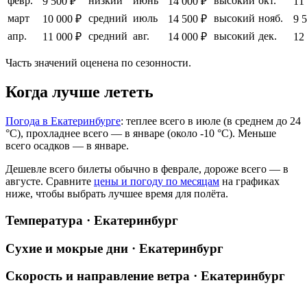
февр.
низкий
июнь
высокий
окт.
9 500 ₽
14 000 ₽
11
март
средний
июль
высокий
нояб.
10 000 ₽
14 500 ₽
9 
апр.
средний
авг.
высокий
дек.
11 000 ₽
14 000 ₽
12
Часть значений оценена по сезонности.
Когда лучше лететь
Погода в Екатеринбурге
: теплее всего в июле (в среднем до 24
°C), прохладнее всего — в январе (около -10 °C). Меньше
всего осадков — в январе.
Дешевле всего билеты обычно в феврале, дороже всего — в
августе.
Сравните
цены и погоду по месяцам
на графиках
ниже, чтобы выбрать лучшее время для полёта.
Температура · Екатеринбург
Сухие и мокрые дни · Екатеринбург
Скорость и направление ветра · Екатеринбург