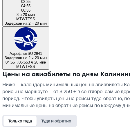
02:35
04:55
06:55
3 ч 20 мин
M
T
W
T
F
S
S
Задержан на 2 ч 20 мин
Аэрофлот
SU 2941
Задержан на 2 ч 20 мин
04:55
→
06:55
3 ч 20 мин
M
T
W
T
F
S
S
Цены на авиабилеты по дням Калинин
Ниже — календарь минимальных цен на авиабилеты Кал
рейсы на маршруте — от 8 250 ₽ в сентябре, самые дор
период. Чтобы увидеть цены на рейсы туда-обратно, п
минимальные цены на обратные рейсы по каждому дн
Только туда
Туда и обратно