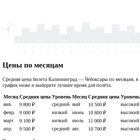
-
-
-
-
-
-
-
-
-
-
-
-
-
-
-
-
-
-
-
-
-
-
-
-
-
-
-
-
-
-
-
-
-
-
Цены по месяцам
Средняя цена билета Калининград — Чебоксары по месяцам, в од
график ниже и выберите лучшее время для полёта.
Месяц
Средняя цена
Уровень
Месяц
Средняя цена
Уровень
янв.
средний
май
высокий
9 800 ₽
10 500 ₽
февр.
низкий
июнь
высокий
9 000 ₽
10 800 ₽
март
низкий
июль
высокий
9 100 ₽
11 000 ₽
апр.
средний
авг.
высокий
9 500 ₽
10 700 ₽