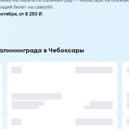
ения на перелёты Калининград — Чебоксары на ближай
ящий билет на самолёт.
тября, от 8 250 ₽.
Калининграда в Чебоксары