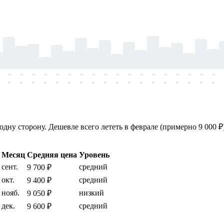
-
-
-
-
-
-
-
-
-
-
-
-
-
-
-
-
-
-
-
-
-
-
-
-
-
-
-
-
-
-
-
-
-
-
-
-
ну сторону. Дешевле всего лететь в феврале (примерно 9 000 ₽)
Месяц
Средняя цена
Уровень
сент.
средний
9 700 ₽
окт.
средний
9 400 ₽
нояб.
низкий
9 050 ₽
дек.
средний
9 600 ₽