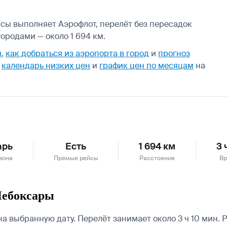
йсы выполняет Аэрофлот, перелёт без пересадок
ородами — около 1 694 км.
ы
,
как добраться из аэропорта в город
и
прогноз
т
календарь низких цен
и
график цен по месяцам
на
арь
Есть
1 694 км
3 
зона
Прямые рейсы
Расстояние
Вр
Чебоксары
а выбранную дату. Перелёт занимает около 3 ч 10 мин.