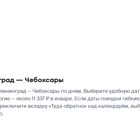
град — Чебоксары
ининград — Чебоксары по дням. Выберите удобную дату
огие — около 11 337 ₽ в январе. Если даты поездки гибк
ереключите вкладку «Туда-обратно» над календарём, вы
ю.