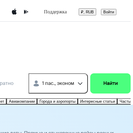
Поддержка
Войти
₽, RUB
братно
1 пас., эконом
Найти
лет
Авиакомпании
Города и аэропорты
Интересные статьи
Частые