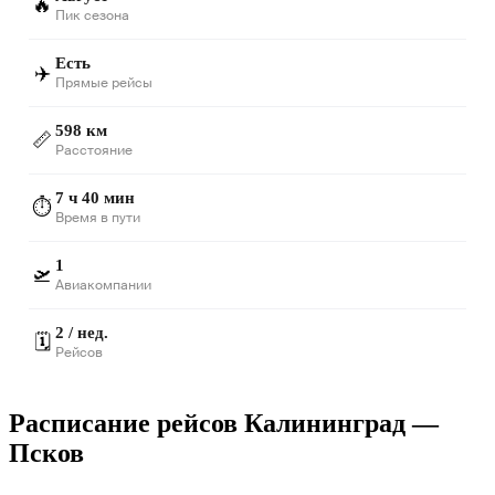
🔥
Пик сезона
Есть
✈️
Прямые рейсы
598 км
📏
Расстояние
7 ч 40 мин
⏱️
Время в пути
1
🛫
Авиакомпании
2 / нед.
🗓️
Рейсов
Расписание рейсов Калининград —
Псков