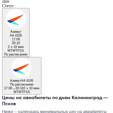
Дни
Статус
Азимут
A4 4105
17:00
20:10
2 ч 10 мин
M
T
W
T
F
S
S
По расписанию
Азимут
A4 4105
По расписанию
17:00
→
20:10
2 ч 10 мин
M
T
W
T
F
S
S
Цены на авиабилеты по дням Калининград —
Псков
Ниже — календарь минимальных цен на авиабилеты