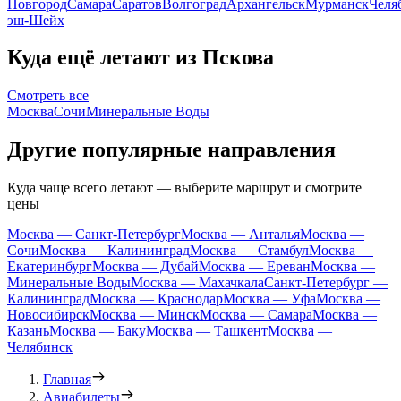
Новгород
Самара
Саратов
Волгоград
Архангельск
Мурманск
Челя
эш-Шейх
Куда ещё летают из Пскова
Смотреть все
Москва
Сочи
Минеральные Воды
Другие популярные направления
Куда чаще всего летают — выберите маршрут и смотрите
цены
Москва — Санкт-Петербург
Москва — Анталья
Москва —
Сочи
Москва — Калининград
Москва — Стамбул
Москва —
Екатеринбург
Москва — Дубай
Москва — Ереван
Москва —
Минеральные Воды
Москва — Махачкала
Санкт-Петербург —
Калининград
Москва — Краснодар
Москва — Уфа
Москва —
Новосибирск
Москва — Минск
Москва — Самара
Москва —
Казань
Москва — Баку
Москва — Ташкент
Москва —
Челябинск
Главная
Авиабилеты