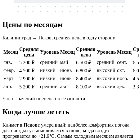
-
-
-
-
-
-
-
-
-
-
-
-
-
-
-
-
-
-
-
-
-
-
-
-
-
-
-
-
-
-
-
-
-
-
Цены по месяцам
Калининград → Псков, средняя цена в одну сторону
Средняя
Средняя
Ср
Месяц
Уровень
Месяц
Уровень
Месяц
цена
цена
янв.
средний
май
средний
сент.
5 200 ₽
6 500 ₽
6 
февр.
низкий
июнь
высокий
окт.
4 500 ₽
6 800 ₽
6 
март
низкий
июль
высокий
нояб.
2 900 ₽
8 400 ₽
4 
апр.
средний
авг.
высокий
дек.
5 200 ₽
8 100 ₽
3 
Часть значений оценена по сезонности.
Когда лучше лететь
Климат в
Пскове
умеренный: наиболее комфортная погода
для поездки устанавливается в июле, когда воздух
прогревается до +21.9°C. Самым холодным месяцем является