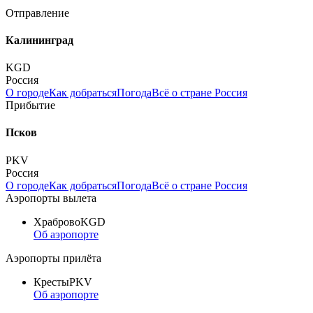
Отправление
Калининград
KGD
Россия
О городе
Как добраться
Погода
Всё о стране Россия
Прибытие
Псков
PKV
Россия
О городе
Как добраться
Погода
Всё о стране Россия
Аэропорты вылета
Храброво
KGD
Об аэропорте
Аэропорты прилёта
Кресты
PKV
Об аэропорте