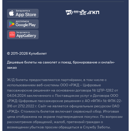
© 2011–2026 Купибилет
Дешевые билеты на самолет и поезд, бронирование и онлайн-
заказ
Ж/Д билеты предоставляются партнёрами, в том числе с
использованием веб-системы ООО «РЖД – Цифровые
пассажирские решения» на основании договора № ЦПР-1282 от
04.04.2024 заключенного с Поставщиком услуг и Договора ООО
«РЖД-Цифровые пассажирские решения» с АО «ФПК» № ФПК-22-
316 от 27.12.2022 г. Сайт не является официальным ресурсом ОАО
«РЖД». Стоимость билетов включает сервисный сбор. Итоговая
цена отображена на экране подтверждения покупки. По вопросам
рассмотрения обращений, жалоб, претензий граждан о
возмещении убытков просим обращаться в Службу Заботы.