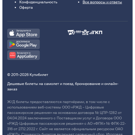
Конфиденциальность
Все вопросы и ответы
Оферта
© 2011–2026 Купибилет
Дешевые билеты на самолет и поезд, бронирование и онлайн-
заказ
Ж/Д билеты предоставляются партнёрами, в том числе с
использованием веб-системы ООО «РЖД – Цифровые
пассажирские решения» на основании договора № ЦПР-1282 от
04.04.2024 заключенного с Поставщиком услуг и Договора ООО
«РЖД-Цифровые пассажирские решения» с АО «ФПК» № ФПК-22-
316 от 27.12.2022 г. Сайт не является официальным ресурсом ОАО
«РЖД». Стоимость билетов включает сервисный сбор. Итоговая