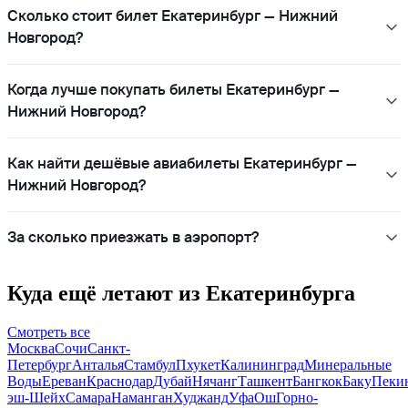
Сколько стоит билет Екатеринбург — Нижний
Новгород?
Когда лучше покупать билеты Екатеринбург —
Нижний Новгород?
Как найти дешёвые авиабилеты Екатеринбург —
Нижний Новгород?
За сколько приезжать в аэропорт?
Куда ещё летают из Екатеринбурга
Смотреть все
Москва
Сочи
Санкт-
Петербург
Анталья
Стамбул
Пхукет
Калининград
Минеральные
Воды
Ереван
Краснодар
Дубай
Нячанг
Ташкент
Бангкок
Баку
Пеки
эш-Шейх
Самара
Наманган
Худжанд
Уфа
Ош
Горно-