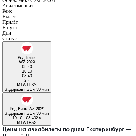
Обновлено: 07 авг. 2026 г.
Авиакомпания
Рейс
Вылет
Прилёт
В пути
Дни
Статус
Ред Вингс
WZ 2029
08:40
10:10
08:40
2 ч
M
T
W
T
F
S
S
Задержан на 1 ч 30 мин
Ред Вингс
WZ 2029
Задержан на 1 ч 30 мин
10:10
→
08:40
2 ч
M
T
W
T
F
S
S
Цены на авиабилеты по дням Екатеринбург —