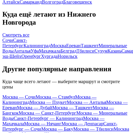
Алтайск
Самарканд
Волгоград
Благовещенск
Куда ещё летают из Нижнего
Новгорода
Смотреть все
Сочи
Санкт-
Петербург
Калининград
Москва
Ереван
Ташкент
Минеральные
Воды
Анталья
Уфа
Махачкала
Белград
Тбилиси
Сухум
Казань
Сама
эш-Шейх
Оренбург
Хургада
Норильск
Другие популярные направления
Куда чаще всего летают — выберите маршрут и смотрите
цены
Москва — Сочи
Москва — Стамбул
Москва —
Калининград
Москва — Пхукет
Москва — Анталья
Москва —
Ереван
Москва — Дубай
Москва — Ташкент
Москва —
Бангкок
Москва — Санкт-Петербург
Москва — Минеральные
Воды
Санкт-Петербург — Калининград
Москва —
Махачкала
Москва — Нячанг
Москва — Денпасар
Санкт-
Петербург — Сочи
Москва — Баку
Москва — Тбилиси
Москва