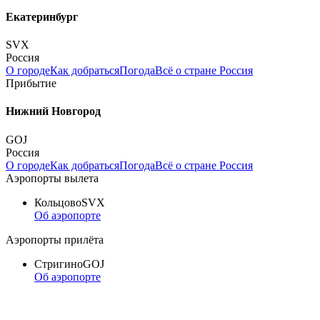
Екатеринбург
SVX
Россия
О городе
Как добраться
Погода
Всё о стране Россия
Прибытие
Нижний Новгород
GOJ
Россия
О городе
Как добраться
Погода
Всё о стране Россия
Аэропорты вылета
Кольцово
SVX
Об аэропорте
Аэропорты прилёта
Стригино
GOJ
Об аэропорте