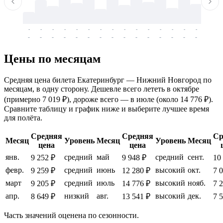
-
-
-
-
-
-
-
-
-
-
-
-
-
-
-
-
-
-
-
-
-
-
-
-
-
-
-
-
-
-
-
-
-
-
Цены по месяцам
Средняя цена билета Екатеринбург — Нижний Новгород по
месяцам, в одну сторону. Дешевле всего лететь в октябре
(примерно 7 019 ₽), дороже всего — в июле (около 14 776 ₽).
Сравните таблицу и график ниже и выберите лучшее время
для полёта.
Средняя
Средняя
Ср
Месяц
Уровень
Месяц
Уровень
Месяц
цена
цена
янв.
средний
май
средний
сент.
9 252 ₽
9 948 ₽
10
февр.
средний
июнь
высокий
окт.
9 259 ₽
12 280 ₽
7 
март
средний
июль
высокий
нояб.
9 205 ₽
14 776 ₽
7 
апр.
низкий
авг.
высокий
дек.
8 649 ₽
13 541 ₽
7 
Часть значений оценена по сезонности.