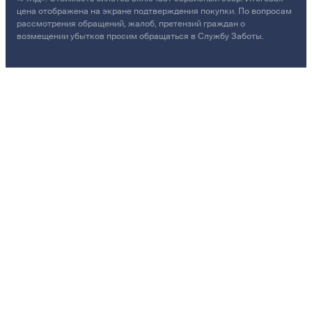
цена отображена на экране подтверждения покупки. По вопросам
рассмотрения обращений, жалоб, претензий граждан о
возмещении убытков просим обращаться в Службу Заботы.