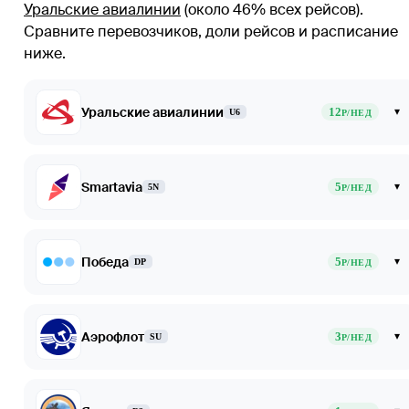
Уральские авиалинии
(около 46% всех рейсов)
.
Сравните перевозчиков, доли рейсов и расписание
ниже.
Уральские авиалинии
12
▾
U6
Р/НЕД
Smartavia
5
▾
5N
Р/НЕД
Победа
5
▾
DP
Р/НЕД
Аэрофлот
3
▾
SU
Р/НЕД