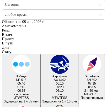
Сегодня
Любое время
Обновлено: 09 авг. 2026 г.
Авиакомпания
Рейс
Вылет
Прилёт
В пути
Дни
Статус
Победа
Аэрофлот
Smartavia
DP 516
SU 6402
5N 502
05:40
06:10
07:15
07:15
07:20
08:05
06:35
06:10
2 ч 50 мин
2 ч 55 мин
2 ч
M
T
W
T
F
S
S
M
T
W
T
F
S
S
M
T
W
T
F
S
S
По расписанию
Задержан на 1 ч 35 мин
Задержан на 1 ч 10 мин