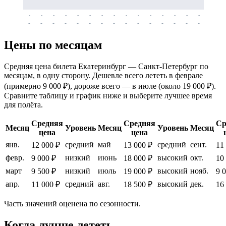
-
-
-
-
-
-
-
-
-
-
-
-
-
-
-
-
-
-
-
-
-
-
-
-
-
-
-
-
-
-
-
-
-
-
Цены по месяцам
Средняя цена билета Екатеринбург — Санкт-Петербург по
месяцам, в одну сторону. Дешевле всего лететь в феврале
(примерно 9 000 ₽), дороже всего — в июле (около 19 000 ₽).
Сравните таблицу и график ниже и выберите лучшее время
для полёта.
Средняя
Средняя
Ср
Месяц
Уровень
Месяц
Уровень
Месяц
цена
цена
янв.
средний
май
средний
сент.
12 000 ₽
13 000 ₽
11
февр.
низкий
июнь
высокий
окт.
9 000 ₽
18 000 ₽
10
март
низкий
июль
высокий
нояб.
9 500 ₽
19 000 ₽
9 
апр.
средний
авг.
высокий
дек.
11 000 ₽
18 500 ₽
16
Часть значений оценена по сезонности.
Когда лучше лететь