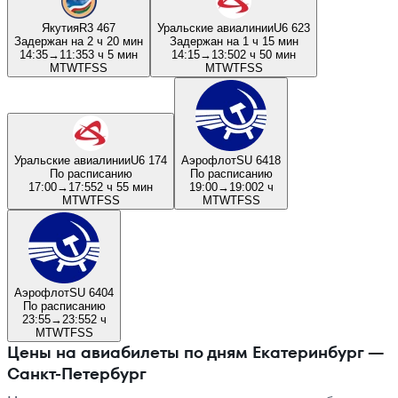
Якутия
R3 467
Уральские авиалинии
U6 623
Задержан на 2 ч 20 мин
Задержан на 1 ч 15 мин
14:35
→
11:35
3 ч 5 мин
14:15
→
13:50
2 ч 50 мин
M
T
W
T
F
S
S
M
T
W
T
F
S
S
Уральские авиалинии
U6 174
Аэрофлот
SU 6418
По расписанию
По расписанию
17:00
→
17:55
2 ч 55 мин
19:00
→
19:00
2 ч
M
T
W
T
F
S
S
M
T
W
T
F
S
S
Аэрофлот
SU 6404
По расписанию
23:55
→
23:55
2 ч
M
T
W
T
F
S
S
Цены на авиабилеты по дням Екатеринбург —
Санкт-Петербург