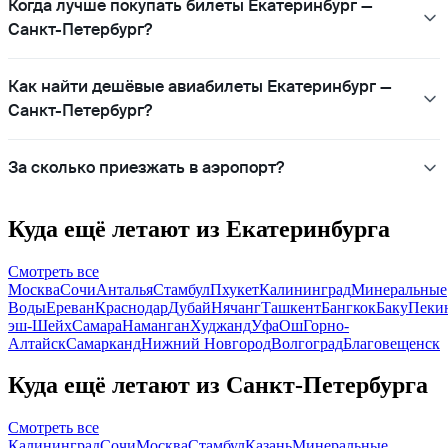
Когда лучше покупать билеты Екатеринбург —
Санкт-Петербург?
Как найти дешёвые авиабилеты Екатеринбург —
Санкт-Петербург?
За сколько приезжать в аэропорт?
Куда ещё летают из Екатеринбурга
Смотреть все
Москва
Сочи
Анталья
Стамбул
Пхукет
Калининград
Минеральные
Воды
Ереван
Краснодар
Дубай
Нячанг
Ташкент
Бангкок
Баку
Пеки
эш-Шейх
Самара
Наманган
Худжанд
Уфа
Ош
Горно-
Алтайск
Самарканд
Нижний Новгород
Волгоград
Благовещенск
Куда ещё летают из Санкт-Петербурга
Смотреть все
Калининград
Сочи
Москва
Стамбул
Казань
Минеральные