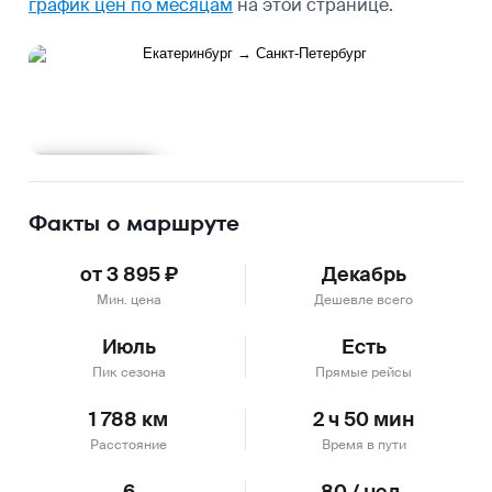
график цен по месяцам
на этой странице.
Подробнее
Факты о маршруте
от 3 895 ₽
Декабрь
Мин. цена
Дешевле всего
Июль
Есть
Пик сезона
Прямые рейсы
1 788 км
2 ч 50 мин
Расстояние
Время в пути
6
80 / нед.