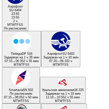
Аэрофлот
SU 6404
23:55
23:55
2 ч
M
T
W
T
F
S
S
По расписанию
Победа
DP 516
Аэрофлот
SU 6402
Задержан на 1 ч 35 мин
Задержан на 1 ч 10 мин
07:15
→
06:35
2 ч 55 мин
07:20
→
06:10
2 ч
M
T
W
T
F
S
S
M
T
W
T
F
S
S
Smartavia
5N 502
Уральские авиалинии
U6 225
По расписанию
Задержан на 1 ч 10 мин
07:15
→
08:05
2 ч 50 мин
11:10
→
10:55
2 ч 55 мин
M
T
W
T
F
S
S
M
T
W
T
F
S
S