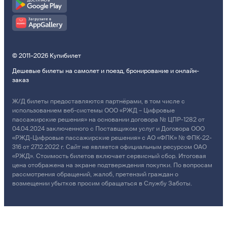
© 2011–2026 Купибилет
Дешевые билеты на самолет и поезд, бронирование и онлайн-
заказ
Ж/Д билеты предоставляются партнёрами, в том числе с
использованием веб-системы ООО «РЖД – Цифровые
пассажирские решения» на основании договора № ЦПР-1282 от
04.04.2024 заключенного с Поставщиком услуг и Договора ООО
«РЖД-Цифровые пассажирские решения» с АО «ФПК» № ФПК-22-
316 от 27.12.2022 г. Сайт не является официальным ресурсом ОАО
«РЖД». Стоимость билетов включает сервисный сбор. Итоговая
цена отображена на экране подтверждения покупки. По вопросам
рассмотрения обращений, жалоб, претензий граждан о
возмещении убытков просим обращаться в Службу Заботы.