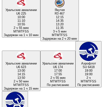
Уральские авиалинии
Якутия
U6 225
R3 467
10:00
12:15
11:10
14:35
10:55
13:20
2 ч 55 мин
11:35
M
T
W
T
F
S
S
3 ч 5 мин
Задержан на 1 ч 10 мин
M
T
W
T
F
S
S
Задержан на 2 ч 20 мин
Уральские авиалинии
Уральские авиалинии
Аэрофлот
U6 623
U6 174
SU 6418
13:00
17:00
19:00
14:15
17:55
19:00
13:50
2 ч 55 мин
2 ч
2 ч 50 мин
M
T
W
T
F
S
S
M
T
W
T
F
S
S
M
T
W
T
F
S
S
По расписанию
По расписанию
Задержан на 1 ч 15 мин