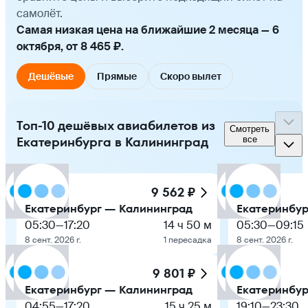
самолёт.
Самая низкая цена на ближайшие 2 месяца — 6
октября, от 8 465 ₽.
Дешёвые
Прямые
Скоро вылет
Топ-10 дешёвых авиабилетов из
Смотреть
Екатеринбурга в Калининград
все
9 562 ₽
Екатеринбург — Калининград
Екатеринбур
05:30
—
17:20
14 ч 50 м
05:30
—
09:15
8 сент. 2026 г.
1 пересадка
8 сент. 2026 г.
9 801 ₽
Екатеринбург — Калининград
Екатеринбур
04:55
—
17:20
15 ч 25 м
19:10
—
23:30