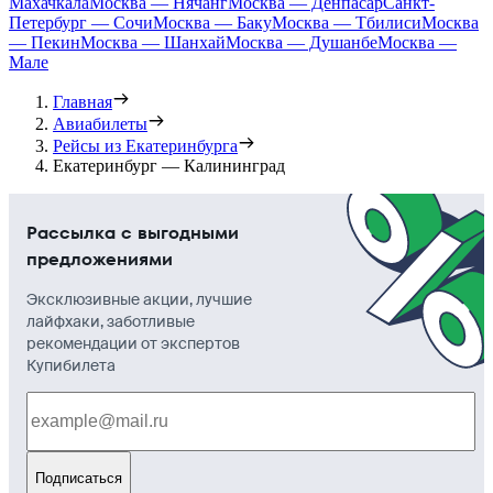
Махачкала
Москва — Нячанг
Москва — Денпасар
Санкт-
Петербург — Сочи
Москва — Баку
Москва — Тбилиси
Москва
— Пекин
Москва — Шанхай
Москва — Душанбе
Москва —
Мале
Главная
Авиабилеты
Рейсы из Екатеринбурга
Екатеринбург — Калининград
Рассылка с выгодными
предложениями
Эксклюзивные акции, лучшие
лайфхаки, заботливые
рекомендации от экспертов
Купибилета
Подписаться