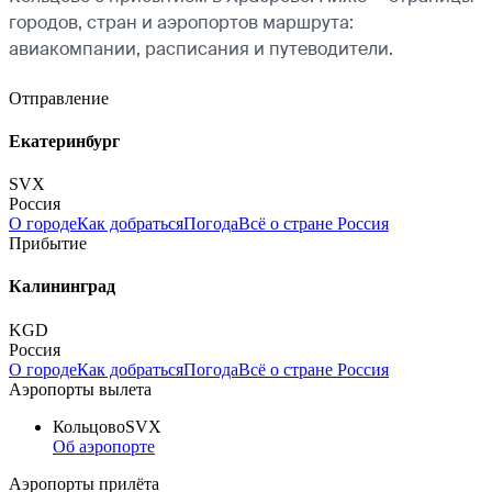
городов, стран и аэропортов маршрута:
авиакомпании, расписания и путеводители.
Отправление
Екатеринбург
SVX
Россия
О городе
Как добраться
Погода
Всё о стране Россия
Прибытие
Калининград
KGD
Россия
О городе
Как добраться
Погода
Всё о стране Россия
Аэропорты вылета
Кольцово
SVX
Об аэропорте
Аэропорты прилёта