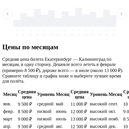
-
-
-
-
-
-
-
-
-
-
-
-
-
-
-
-
-
-
-
-
-
-
-
-
-
-
-
-
-
-
-
-
-
-
Цены по месяцам
Средняя цена билета Екатеринбург — Калининград по
месяцам, в одну сторону. Дешевле всего лететь в феврале
(примерно 8 500 ₽), дороже всего — в июле (около 13 000 ₽).
Сравните таблицу и график ниже и выберите лучшее время
для полёта.
Средняя
Средняя
Ср
Месяц
Уровень
Месяц
Уровень
Месяц
цена
цена
янв.
средний
май
высокий
сент.
9 500 ₽
11 000 ₽
10
февр.
низкий
июнь
высокий
окт.
8 500 ₽
12 000 ₽
9 
март
низкий
июль
высокий
нояб.
9 000 ₽
13 000 ₽
8 
апр.
средний
авг.
высокий
дек.
9 500 ₽
12 500 ₽
10