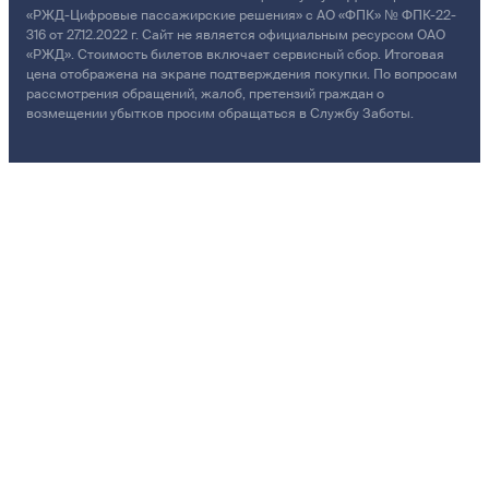
«РЖД-Цифровые пассажирские решения» с АО «ФПК» № ФПК-22-
316 от 27.12.2022 г. Сайт не является официальным ресурсом ОАО
«РЖД». Стоимость билетов включает сервисный сбор. Итоговая
цена отображена на экране подтверждения покупки. По вопросам
рассмотрения обращений, жалоб, претензий граждан о
возмещении убытков просим обращаться в Службу Заботы.