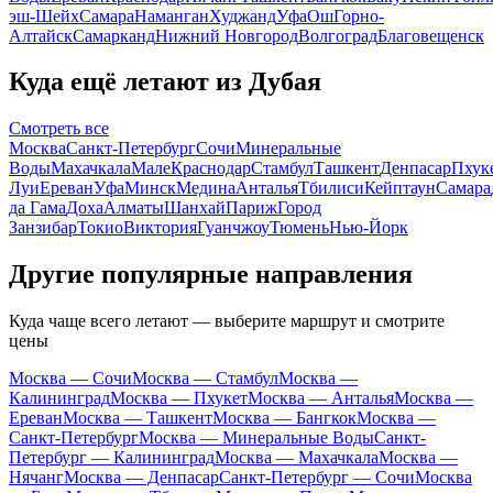
эш-Шейх
Самара
Наманган
Худжанд
Уфа
Ош
Горно-
Алтайск
Самарканд
Нижний Новгород
Волгоград
Благовещенск
Куда ещё летают из Дубая
Смотреть все
Москва
Санкт-Петербург
Сочи
Минеральные
Воды
Махачкала
Мале
Краснодар
Стамбул
Ташкент
Денпасар
Пхук
Луи
Ереван
Уфа
Минск
Медина
Анталья
Тбилиси
Кейптаун
Самара
да Гама
Доха
Алматы
Шанхай
Париж
Город
Занзибар
Токио
Виктория
Гуанчжоу
Тюмень
Нью-Йорк
Другие популярные направления
Куда чаще всего летают — выберите маршрут и смотрите
цены
Москва — Сочи
Москва — Стамбул
Москва —
Калининград
Москва — Пхукет
Москва — Анталья
Москва —
Ереван
Москва — Ташкент
Москва — Бангкок
Москва —
Санкт-Петербург
Москва — Минеральные Воды
Санкт-
Петербург — Калининград
Москва — Махачкала
Москва —
Нячанг
Москва — Денпасар
Санкт-Петербург — Сочи
Москва