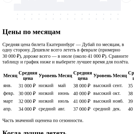
-
-
-
-
-
-
-
-
-
-
-
-
-
-
-
-
-
-
-
-
-
-
-
-
-
-
-
-
-
-
-
-
-
-
Цены по месяцам
Средняя цена билета Екатеринбург — Дубай по месяцам, в
одну сторону. Дешевле всего лететь в феврале (примерно
30 000 ₽), дороже всего — в июле (около 41 000 ₽). Сравните
таблицу и график ниже и выберите лучшее время для полёта.
Средняя
Средняя
Ср
Месяц
Уровень
Месяц
Уровень
Месяц
цена
цена
янв.
низкий
май
высокий
сент.
31 000 ₽
38 000 ₽
35
февр.
низкий
июнь
высокий
окт.
30 000 ₽
40 000 ₽
38
март
низкий
июль
высокий
нояб.
32 000 ₽
41 000 ₽
39
апр.
средний
авг.
средний
дек.
34 000 ₽
37 000 ₽
40
Часть значений оценена по сезонности.
Когда лучше лететь