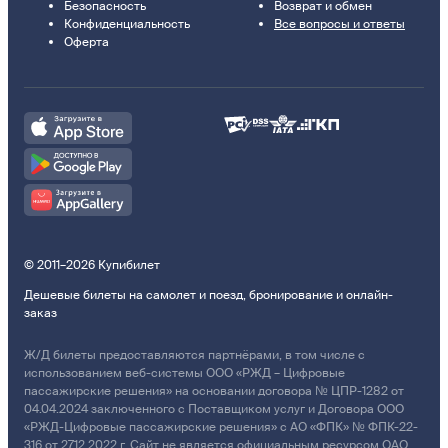
Безопасность
Возврат и обмен
Конфиденциальность
Все вопросы и ответы
Оферта
© 2011–2026 Купибилет
Дешевые билеты на самолет и поезд, бронирование и онлайн-
заказ
Ж/Д билеты предоставляются партнёрами, в том числе с
использованием веб-системы ООО «РЖД – Цифровые
пассажирские решения» на основании договора № ЦПР-1282 от
04.04.2024 заключенного с Поставщиком услуг и Договора ООО
«РЖД-Цифровые пассажирские решения» с АО «ФПК» № ФПК-22-
316 от 27.12.2022 г. Сайт не является официальным ресурсом ОАО