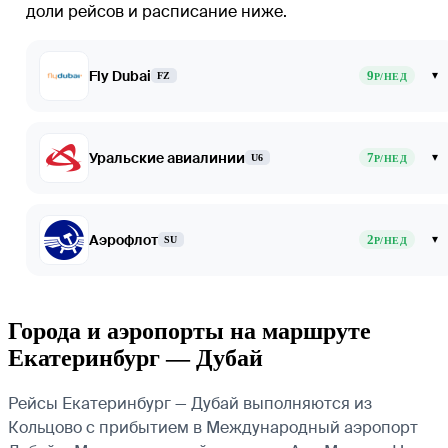
доли рейсов и расписание ниже.
Fly Dubai
9
▾
FZ
Р/НЕД
Уральские авиалинии
7
▾
U6
Р/НЕД
Аэрофлот
2
▾
SU
Р/НЕД
Города и аэропорты на маршруте
Екатеринбург — Дубай
Рейсы Екатеринбург — Дубай выполняются из
Кольцово с прибытием в Международный аэропорт