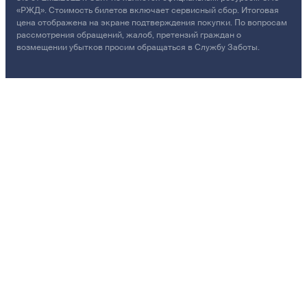
«РЖД». Стоимость билетов включает сервисный сбор. Итоговая
цена отображена на экране подтверждения покупки. По вопросам
рассмотрения обращений, жалоб, претензий граждан о
возмещении убытков просим обращаться в Службу Заботы.