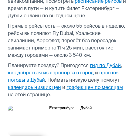
авиакомпаний, посмотреть
расписание рейсов
и
время в пути — и купить билет Екатеринбург —
Дубай онлайн по выгодной цене.
Прямые рейсы есть — около 55 рейсов в неделю,
рейсы выполняют Fly Dubai, Уральские
авиалинии, Аэрофлот, перелёт без пересадок
занимает примерно 11 ч 25 мин, расстояние
между городами — около 3 540 км.
Планируете поездку? Пригодятся
гид по Дубай
,
как добраться из аэропорта в город
и
прогноз
погоды в Дубай
.
Поймать низкую цену помогут
календарь низких цен
и
график цен по месяцам
на этой странице.