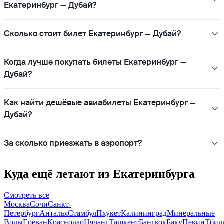
Екатеринбург — Дубай?
Сколько стоит билет Екатеринбург — Дубай?
Когда лучше покупать билеты Екатеринбург —
Дубай?
Как найти дешёвые авиабилеты Екатеринбург —
Дубай?
За сколько приезжать в аэропорт?
Куда ещё летают из Екатеринбурга
Смотреть все
Москва
Сочи
Санкт-
Петербург
Анталья
Стамбул
Пхукет
Калининград
Минеральные
Воды
Ереван
Краснодар
Нячанг
Ташкент
Бангкок
Баку
Пекин
Тбил