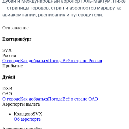
Дубай и Международный аэропорт Аль-Мактум. Ниже
— страницы городов, стран и аэропортов маршрута:
авиакомпании, расписания и путеводители.
Отправление
Екатеринбург
SVX
Россия
О городе
Как добраться
Погода
Всё о стране Россия
Прибытие
Дубай
DXB
ОАЭ
О городе
Как добраться
Погода
Всё о стране ОАЭ
Аэропорты вылета
Кольцово
SVX
Об аэропорте
Аэропорты прилёта