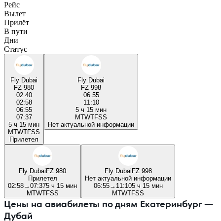
Рейс
Вылет
Прилёт
В пути
Дни
Статус
Fly Dubai
Fly Dubai
FZ 980
FZ 998
02:40
06:55
02:58
11:10
06:55
5 ч 15 мин
07:37
M
T
W
T
F
S
S
5 ч 15 мин
Нет актуальной информации
M
T
W
T
F
S
S
Прилетел
Fly Dubai
FZ 980
Fly Dubai
FZ 998
Прилетел
Нет актуальной информации
02:58
→
07:37
5 ч 15 мин
06:55
→
11:10
5 ч 15 мин
M
T
W
T
F
S
S
M
T
W
T
F
S
S
Цены на авиабилеты по дням Екатеринбург —
Дубай