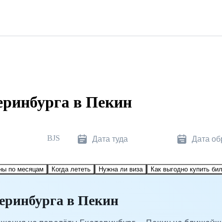
еринбурга в Пекин
BJS
Дата туда
Дата об
ны по месяцам
Когда лететь
Нужна ли виза
Как выгодно купить би
еринбурга в Пекин