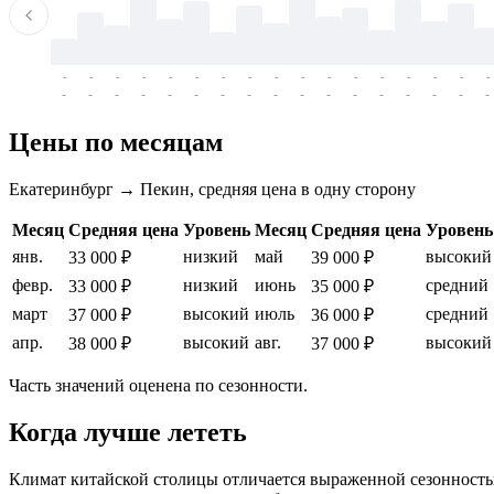
-
-
-
-
-
-
-
-
-
-
-
-
-
-
-
-
-
-
-
-
-
-
-
-
-
-
-
-
-
-
-
-
-
-
Цены по месяцам
Екатеринбург → Пекин, средняя цена в одну сторону
Месяц
Средняя цена
Уровень
Месяц
Средняя цена
Уровень
янв.
низкий
май
высокий
33 000 ₽
39 000 ₽
февр.
низкий
июнь
средний
33 000 ₽
35 000 ₽
март
высокий
июль
средний
37 000 ₽
36 000 ₽
апр.
высокий
авг.
высокий
38 000 ₽
37 000 ₽
Часть значений оценена по сезонности.
Когда лучше лететь
Климат китайской столицы отличается выраженной сезонност