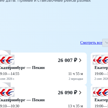
ие даты. Прямые и стыковочные рейсы разных
Смотреть все
26 007 ₽
Екатеринбург — Пекин
Екате
9:10
—
14:55
11 ч 55 м
19:00
—
 сент. 2026 г.
2 пересадки
2 сент. 2026
26 090 ₽
Екатеринбург — Пекин
Екате
9:10
—
10:30
13 ч 35 м
19:00
—