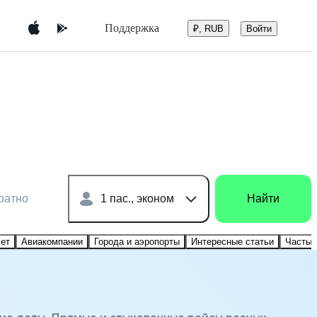
Поддержка
Войти
₽, RUB
ратно
1 пас., эконом
Найти
лет
Авиакомпании
Города и аэропорты
Интересные статьи
Частые