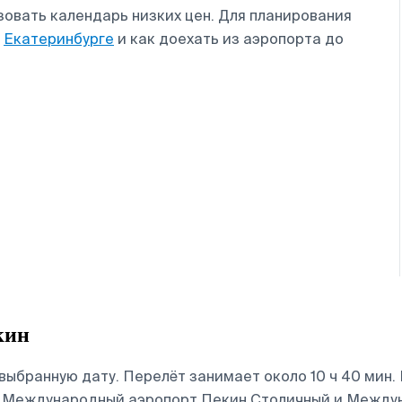
овать календарь низких цен. Для планирования
в
Екатеринбурге
и как доехать из аэропорта до
кин
выбранную дату. Перелёт занимает около 10 ч 40 мин.
 в Международный аэропорт Пекин Столичный и Между