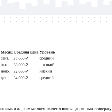
-
-
-
-
-
-
-
-
-
-
-
-
-
-
-
-
-
-
-
-
-
-
-
-
-
-
-
-
-
-
-
-
-
-
-
-
Месяц
Средняя цена
Уровень
сент.
средний
35 000 ₽
окт.
высокий
38 000 ₽
нояб.
низкий
32 000 ₽
дек.
средний
34 000 ₽
ью: самым жарким месяцем является
июнь
с дневными температу