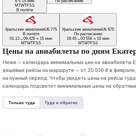
6 ч 15 мин
По расписанию
M
T
W
T
F
S
S
В полёте
Уральские авиалинии
U6 775
Уральские авиалинии
U6 875
В полёте
По расписанию
01:13
→
09:42
6 ч 15 мин
18:45
→
03:55
6 ч 10 мин
M
T
W
T
F
S
S
M
T
W
T
F
S
S
Цены на авиабилеты по дням Екате
Ниже — календарь минимальных цен на авиабилеты Ек
дешёвые рейсы на маршруте — от 20 539 ₽ в феврале,
на нужный период. Чтобы увидеть цены на рейсы туд
календарь подсветит минимальные цены на обратные
Только туда
Туда и обратно