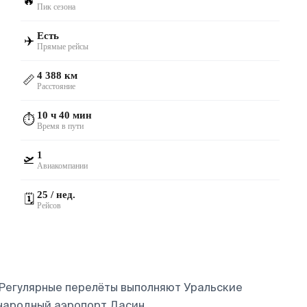
🔥
Пик сезона
Есть
✈️
Прямые рейсы
4 388 км
📏
Расстояние
10 ч 40 мин
⏱️
Время в пути
1
🛫
Авиакомпании
25 / нед.
🗓️
Рейсов
 Регулярные перелёты выполняют Уральские
народный аэропорт Дасин.