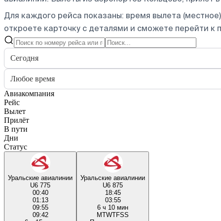
Для каждого рейса показаны: время вылета (местное),
откроете карточку с деталями и сможете перейти к п
Сегодня
Любое время
Авиакомпания
Рейс
Вылет
Прилёт
В пути
Дни
Статус
Уральские авиалинии
Уральские авиалинии
U6 775
U6 875
00:40
18:45
01:13
03:55
09:55
6 ч 10 мин
09:42
M
T
W
T
F
S
S