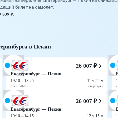
жения на перелёты Екатеринбург — Пекин на ближайш
дящий билет на самолёт.
539 ₽.
теринбурга в Пекин
26 007 ₽
Екатеринбург — Пекин
19:10
—
13:25
11 ч 55 м
1
2 сент. 2026 г.
2 пересадки
2
26 007 ₽
Екатеринбург — Пекин
19:10
—
14:15
12 ч 15 м
1