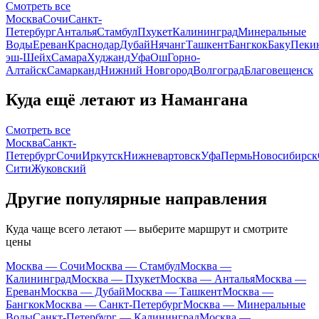
Смотреть все
Москва
Сочи
Санкт-
Петербург
Анталья
Стамбул
Пхукет
Калининград
Минеральные
Воды
Ереван
Краснодар
Дубай
Нячанг
Ташкент
Бангкок
Баку
Пеки
эш-Шейх
Самара
Худжанд
Уфа
Ош
Горно-
Алтайск
Самарканд
Нижний Новгород
Волгоград
Благовещенск
Куда ещё летают из Намангана
Смотреть все
Москва
Санкт-
Петербург
Сочи
Иркутск
Нижневартовск
Уфа
Пермь
Новосибирск
Сити
Жуковский
Другие популярные направления
Куда чаще всего летают — выберите маршрут и смотрите
цены
Москва — Сочи
Москва — Стамбул
Москва —
Калининград
Москва — Пхукет
Москва — Анталья
Москва —
Ереван
Москва — Дубай
Москва — Ташкент
Москва —
Бангкок
Москва — Санкт-Петербург
Москва — Минеральные
Воды
Санкт-Петербург — Калининград
Москва —