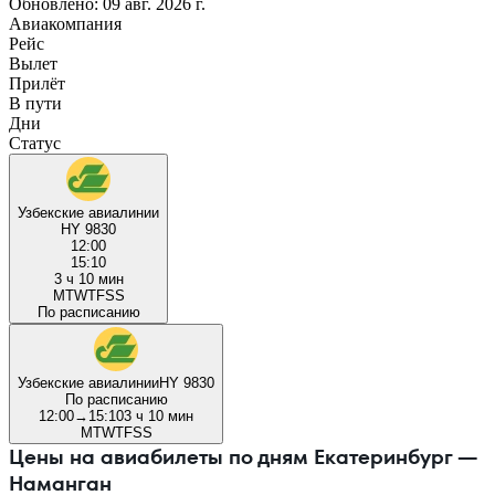
Обновлено: 09 авг. 2026 г.
Авиакомпания
Рейс
Вылет
Прилёт
В пути
Дни
Статус
Узбекские авиалинии
HY 9830
12:00
15:10
3 ч 10 мин
M
T
W
T
F
S
S
По расписанию
Узбекские авиалинии
HY 9830
По расписанию
12:00
→
15:10
3 ч 10 мин
M
T
W
T
F
S
S
Цены на авиабилеты по дням Екатеринбург —
Наманган