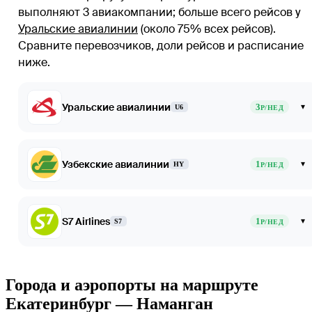
выполняют 3 авиакомпании
; больше всего рейсов у
Уральские авиалинии
(около 75% всех рейсов)
.
Сравните перевозчиков, доли рейсов и расписание
ниже.
Уральские авиалинии
3
▾
U6
Р/НЕД
Узбекские авиалинии
1
▾
HY
Р/НЕД
S7 Airlines
1
▾
S7
Р/НЕД
Города и аэропорты на маршруте
Екатеринбург — Наманган