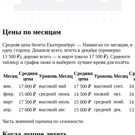
-
-
-
-
-
-
-
-
-
-
-
-
-
-
-
-
-
-
-
-
-
-
-
-
-
-
-
-
-
-
-
-
-
-
Цены по месяцам
Средняя цена билета Екатеринбург — Наманган по месяцам, в
одну сторону. Дешевле всего лететь в декабре (примерно
13 500 ₽), дороже всего — в марте (около 17 500 ₽). Сравните
таблицу и график ниже и выберите лучшее время для полёта.
Средняя
Средняя
Ср
Месяц
Уровень
Месяц
Уровень
Месяц
цена
цена
янв.
высокий
май
высокий
сент.
17 000 ₽
17 500 ₽
16
февр.
средний
июнь
низкий
окт.
15 000 ₽
14 500 ₽
14
март
высокий
июль
средний
нояб.
17 500 ₽
15 000 ₽
14
апр.
высокий
авг.
средний
дек.
17 000 ₽
15 000 ₽
13
Часть значений оценена по сезонности.
Когда лучше лететь