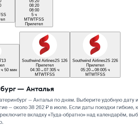
0
05:20
0
08:20
08:00
F
S
S
5 ч
тел
M
T
W
T
F
S
S
Прилетел
713
Southwind Airlines
2S 126
Southwind Airlines
2S 226
ел
Прилетел
Прилетел
 ч 50 мин
04:30
→
07:30
5 ч
05:20
→
08:00
5 ч
M
T
W
T
F
S
S
M
T
W
T
F
S
S
бург — Анталья
теринбург — Анталья по дням. Выберите удобную дату 
огие — около 38 262 ₽ в июле. Если даты поездки гибки
ереключите вкладку «Туда-обратно» над календарём, вы
ю.