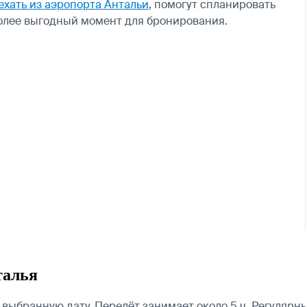
ехать из аэропорта Антальи
, помогут спланировать
более выгодный момент для бронирования.
талья
ыбранную дату. Перелёт занимает около 5 ч. Регулярны