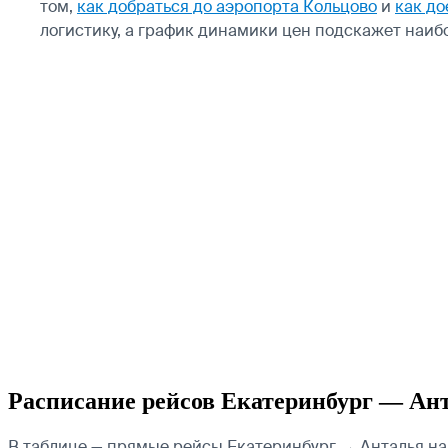
том,
как добраться до аэропорта Кольцово
и
как до
логистику, а график динамики цен подскажет наи
Расписание рейсов Екатеринбург — Ан
В таблице — прямые рейсы Екатеринбург → Анталья на в