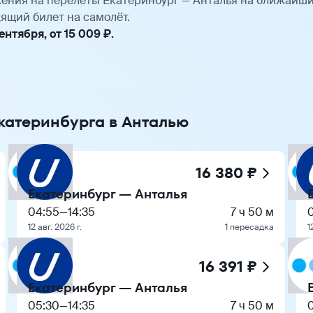
ения на перелёты Екатеринбург — Анталья на ближайши
ящий билет на самолёт.
нтября, от 15 009 ₽.
Екатеринбурга в Анталью
16 380 ₽
Екатеринбург — Анталья
04:55
—
14:35
7 ч 50 м
12 авг. 2026 г.
1 пересадка
1
16 391 ₽
Екатеринбург — Анталья
05:30
—
14:35
7 ч 50 м