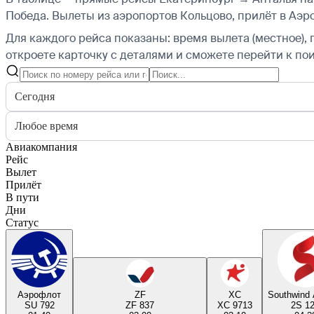
Победа.
Вылеты из аэропортов Кольцово, прилёт в Аэр
Для каждого рейса показаны: время вылета (местное), 
откроете карточку с деталями и сможете перейти к пои
Сегодня
Любое время
Авиакомпания
Рейс
Вылет
Прилёт
В пути
Дни
Статус
Аэрофлот
ZF
XC
Southwind A
SU 792
ZF 837
XC 9713
2S 1