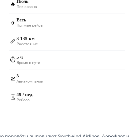
Июль
🔥
Пик сезона
Есть
✈️
Прямые рейсы
3 135 км
📏
Расстояние
5 ч
⏱️
Время в пути
3
🛫
Авиакомпании
49 / нед.
🗓️
Рейсов
е перелёты выполняют Southwind Airlines, Аэрофлот и