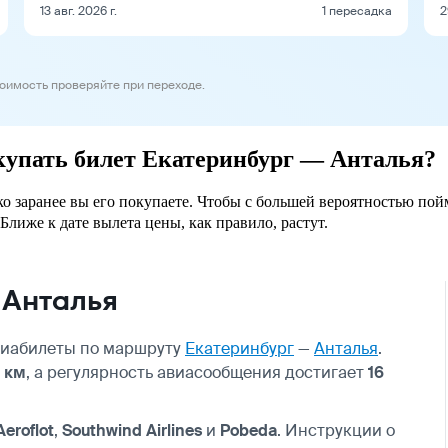
13 авг. 2026 г.
1 пересадка
2
тоимость проверяйте при переходе.
окупать билет Екатеринбург — Анталья?
ко заранее вы его покупаете. Чтобы с большей вероятностью пой
Ближе к дате вылета цены, как правило, растут.
 Анталья
авиабилеты по маршруту
Екатеринбург
—
Анталья
.
 км
, а регулярность авиасообщения достигает
16
Aeroflot
,
Southwind Airlines
и
Pobeda
. Инструкции о