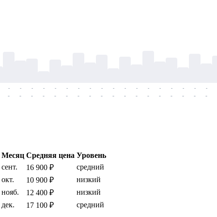
-
-
-
-
-
-
-
-
-
-
-
-
-
-
-
-
-
-
-
-
-
-
-
-
-
-
-
-
-
-
-
-
-
-
-
-
Месяц
Средняя цена
Уровень
сент.
средний
16 900 ₽
окт.
низкий
10 900 ₽
нояб.
низкий
12 400 ₽
дек.
средний
17 100 ₽