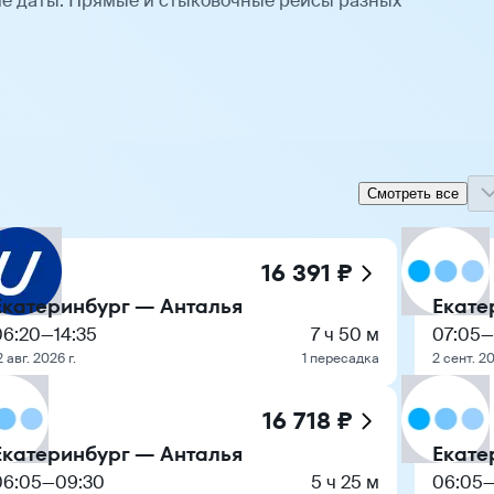
е даты. Прямые и стыковочные рейсы разных
Смотреть все
16 391 ₽
Екатеринбург — Анталья
Екате
06:20
—
14:35
7 ч 50 м
07:05
—
2 авг. 2026 г.
1 пересадка
2 сент. 20
16 718 ₽
Екатеринбург — Анталья
Екате
06:05
—
09:30
5 ч 25 м
06:05