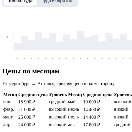
Только туда
Туда и обратно
-
-
-
-
-
-
-
-
-
-
-
-
-
-
-
-
-
-
-
-
-
-
-
-
-
-
-
-
-
-
-
-
-
-
Цены по месяцам
Екатеринбург → Анталья, средняя цена в одну сторону
Месяц
Средняя цена
Уровень
Месяц
Средняя цена
Уровень
янв.
средний
май
высокий
15 900 ₽
19 000 ₽
февр.
высокий
июнь
низкий
21 000 ₽
14 400 ₽
март
высокий
июль
низкий
25 000 ₽
14 400 ₽
апр.
высокий
авг.
средний
24 000 ₽
17 800 ₽