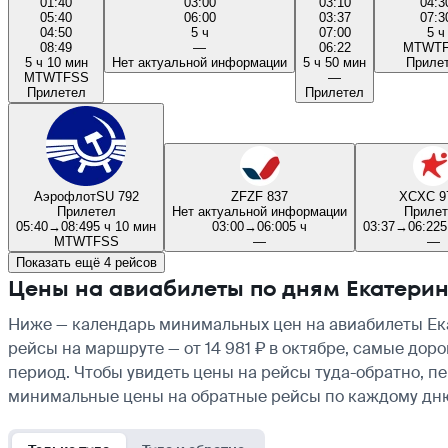
01:40
03:00
03:10
04:3
05:40
06:00
03:37
07:3
04:50
5 ч
07:00
5 ч
08:49
—
06:22
M
T
W
T
5 ч 10 мин
Нет актуальной информации
5 ч 50 мин
Приле
M
T
W
T
F
S
S
—
Прилетел
Прилетел
Аэрофлот
SU 792
ZF
ZF 837
XC
XC 9
Прилетел
Нет актуальной информации
Прилет
05:40
→
08:49
5 ч 10 мин
03:00
→
06:00
5 ч
03:37
→
06:22
5
M
T
W
T
F
S
S
—
—
Показать ещё 4 рейсов
Цены на авиабилеты по дням Екатерин
Ниже — календарь минимальных цен на авиабилеты Ека
рейсы на маршруте — от 14 981 ₽ в октябре, самые дор
период. Чтобы увидеть цены на рейсы туда-обратно, п
минимальные цены на обратные рейсы по каждому дн