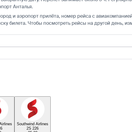
опорт Анталья.
город и аэропорт прилёта, номер рейса с авиакомпанией,
ску билета.
Чтобы посмотреть рейсы на другой день, из
irlines
Southwind Airlines
26
2S 226