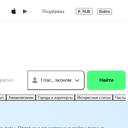
Поддержка
Войти
₽, RUB
братно
1 пас., эконом
Найти
лет
Авиакомпании
Города и аэропорты
Интересные статьи
Частые