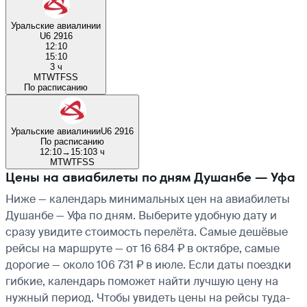
Уральские авиалинии
U6 2916
12:10
15:10
3 ч
M
T
W
T
F
S
S
По расписанию
Уральские авиалинии
U6 2916
По расписанию
12:10
→
15:10
3 ч
M
T
W
T
F
S
S
Цены на авиабилеты по дням Душанбе — Уфа
Ниже — календарь минимальных цен на авиабилеты
Душанбе — Уфа по дням. Выберите удобную дату и
сразу увидите стоимость перелёта. Самые дешёвые
рейсы на маршруте — от 16 684 ₽ в октябре, самые
дорогие — около 106 731 ₽ в июле. Если даты поездки
гибкие, календарь поможет найти лучшую цену на
нужный период. Чтобы увидеть цены на рейсы туда-