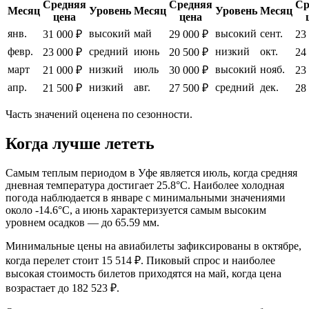
Средняя
Средняя
Ср
Месяц
Уровень
Месяц
Уровень
Месяц
цена
цена
янв.
высокий
май
высокий
сент.
31 000 ₽
29 000 ₽
23
февр.
средний
июнь
низкий
окт.
23 000 ₽
20 500 ₽
24
март
низкий
июль
высокий
нояб.
21 000 ₽
30 000 ₽
23
апр.
низкий
авг.
средний
дек.
21 500 ₽
27 500 ₽
28
Часть значений оценена по сезонности.
Когда лучше лететь
Самым теплым периодом в
Уфе
является июль, когда средняя
дневная температура достигает 25.8°C. Наиболее холодная
погода наблюдается в январе с минимальными значениями
около -14.6°C, а июнь характеризуется самым высоким
уровнем осадков — до 65.59 мм.
Минимальные цены на авиабилеты зафиксированы в октябре,
когда перелет стоит 15 514 ₽. Пиковый спрос и наиболее
высокая стоимость билетов приходятся на май, когда цена
возрастает до 182 523 ₽.