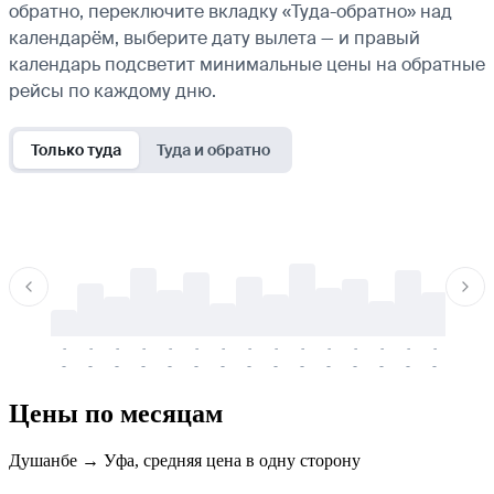
обратно, переключите вкладку «Туда-обратно» над
календарём, выберите дату вылета — и правый
календарь подсветит минимальные цены на обратные
рейсы по каждому дню.
Только туда
Туда и обратно
-
-
-
-
-
-
-
-
-
-
-
-
-
-
-
-
-
-
-
-
-
-
-
-
-
-
-
-
-
-
-
-
-
-
Цены по месяцам
Душанбе → Уфа, средняя цена в одну сторону