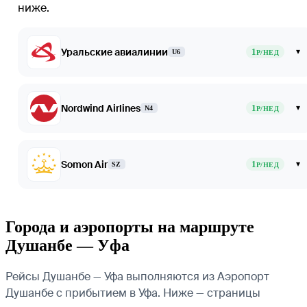
ниже.
Уральские авиалинии
1
▾
U6
Р/НЕД
Nordwind Airlines
1
▾
N4
Р/НЕД
Somon Air
1
▾
SZ
Р/НЕД
Города и аэропорты на маршруте
Душанбе — Уфа
Рейсы Душанбе — Уфа выполняются из Аэропорт
Душанбе с прибытием в Уфа. Ниже — страницы