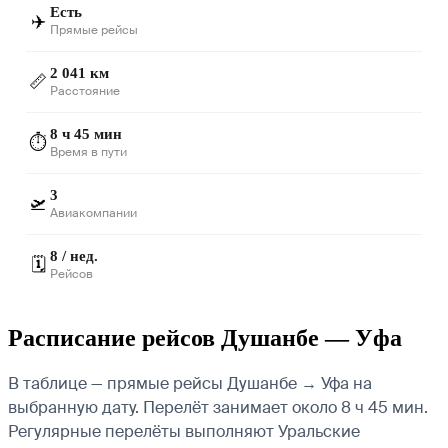
Есть
✈️
Прямые рейсы
2 041 км
📏
Расстояние
8 ч 45 мин
⏱️
Время в пути
3
🛫
Авиакомпании
8 / нед.
🗓️
Рейсов
Расписание рейсов Душанбе — Уфа
В таблице — прямые рейсы Душанбе → Уфа на
выбранную дату. Перелёт занимает около 8 ч 45 мин.
Регулярные перелёты выполняют Уральские