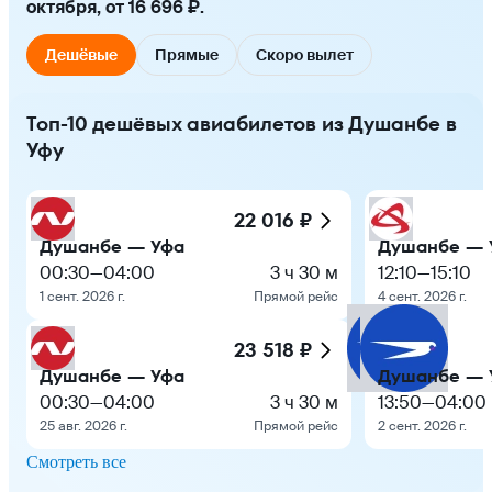
октября, от 16 696 ₽.
Дешёвые
Прямые
Скоро вылет
Топ-10 дешёвых авиабилетов из Душанбе в
Уфу
22 016 ₽
Душанбе — Уфа
Душанбе — 
00:30
—
04:00
3 ч 30 м
12:10
—
15:10
1 сент. 2026 г.
Прямой рейс
4 сент. 2026 г.
23 518 ₽
Душанбе — Уфа
Душанбе — 
00:30
—
04:00
3 ч 30 м
13:50
—
04:00
25 авг. 2026 г.
Прямой рейс
2 сент. 2026 г.
Смотреть все