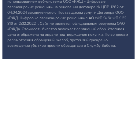
использованием веб-системы ООО «РЖД – Цифровые
пассажирские решения» на основании договора № ЦПР-1282 от
04.04.2024 заключенного с Поставщиком услуг и Договора ООО
«РЖД-Цифровые пассажирские решения» с АО «ФПК» № ФПК-22-
316 от 27.12.2022 г. Сайт не является официальным ресурсом ОАО
«РЖД». Стоимость билетов включает сервисный сбор. Итоговая
цена отображена на экране подтверждения покупки. По вопросам
рассмотрения обращений, жалоб, претензий граждан о
возмещении убытков просим обращаться в Службу Заботы.