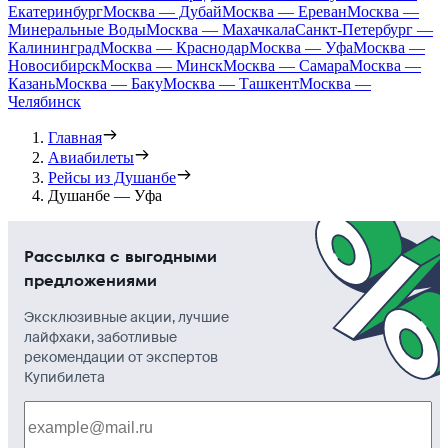
Екатеринбург
Москва — Дубай
Москва — Ереван
Москва —
Минеральные Воды
Москва — Махачкала
Санкт-Петербург —
Калининград
Москва — Краснодар
Москва — Уфа
Москва —
Новосибирск
Москва — Минск
Москва — Самара
Москва —
Казань
Москва — Баку
Москва — Ташкент
Москва —
Челябинск
Главная
Авиабилеты
Рейсы из Душанбе
Душанбе — Уфа
Рассылка с выгодными
предложениями
Эксклюзивные акции, лучшие
лайфхаки, заботливые
рекомендации от экспертов
Купибилета