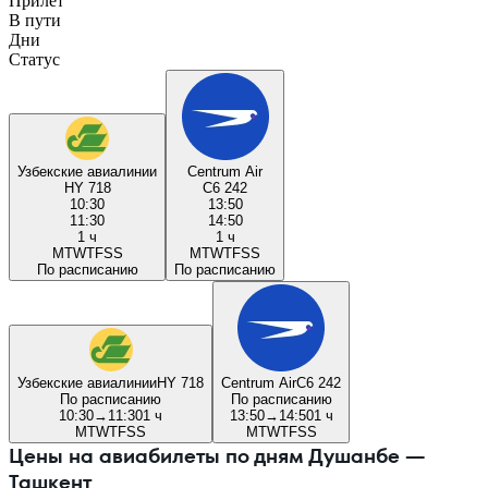
Прилёт
В пути
Дни
Статус
Узбекские авиалинии
Centrum Air
HY 718
C6 242
10:30
13:50
11:30
14:50
1 ч
1 ч
M
T
W
T
F
S
S
M
T
W
T
F
S
S
По расписанию
По расписанию
Узбекские авиалинии
HY 718
Centrum Air
C6 242
По расписанию
По расписанию
10:30
→
11:30
1 ч
13:50
→
14:50
1 ч
M
T
W
T
F
S
S
M
T
W
T
F
S
S
Цены на авиабилеты по дням Душанбе —
Ташкент