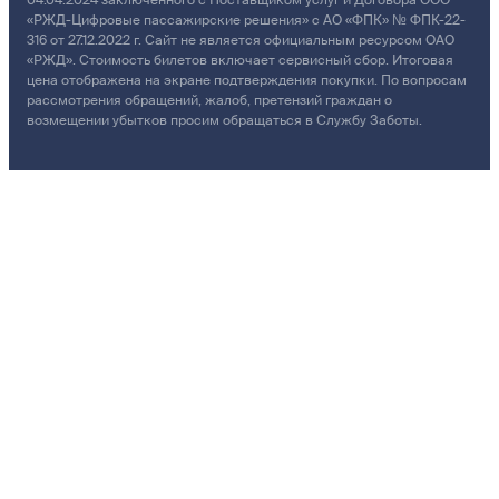
04.04.2024 заключенного с Поставщиком услуг и Договора ООО
«РЖД-Цифровые пассажирские решения» с АО «ФПК» № ФПК-22-
316 от 27.12.2022 г. Сайт не является официальным ресурсом ОАО
«РЖД». Стоимость билетов включает сервисный сбор. Итоговая
цена отображена на экране подтверждения покупки. По вопросам
рассмотрения обращений, жалоб, претензий граждан о
возмещении убытков просим обращаться в Службу Заботы.