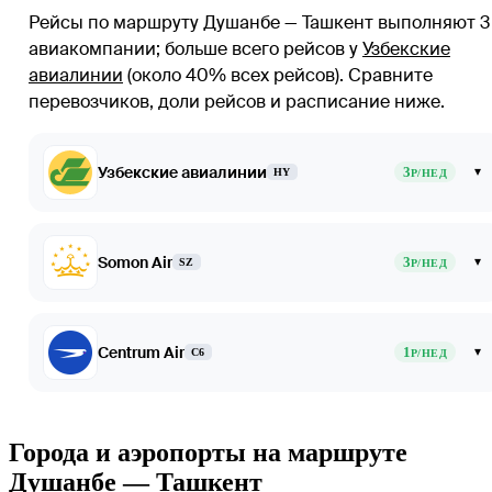
Рейсы по маршруту Душанбе — Ташкент выполняют 3
авиакомпании
; больше всего рейсов у
Узбекские
авиалинии
(около 40% всех рейсов)
. Сравните
перевозчиков, доли рейсов и расписание ниже.
Узбекские авиалинии
3
▾
HY
Р/НЕД
Somon Air
3
▾
SZ
Р/НЕД
Centrum Air
1
▾
C6
Р/НЕД
Города и аэропорты на маршруте
Душанбе — Ташкент