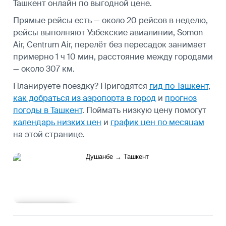
Ташкент онлайн по выгодной цене.
Прямые рейсы есть — около 20 рейсов в неделю,
рейсы выполняют Узбекские авиалинии, Somon
Air, Centrum Air, перелёт без пересадок занимает
примерно 1 ч 10 мин, расстояние между городами
— около 307 км.
Планируете поездку? Пригодятся
гид по Ташкент
,
как добраться из аэропорта в город
и
прогноз
погоды в Ташкент
.
Поймать низкую цену помогут
календарь низких цен
и
график цен по месяцам
на этой странице.
Подробнее