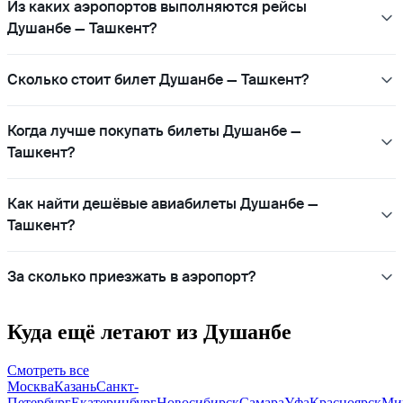
Из каких аэропортов выполняются рейсы
Душанбе — Ташкент?
Сколько стоит билет Душанбе — Ташкент?
Когда лучше покупать билеты Душанбе —
Ташкент?
Как найти дешёвые авиабилеты Душанбе —
Ташкент?
За сколько приезжать в аэропорт?
Куда ещё летают из Душанбе
Смотреть все
Москва
Казань
Санкт-
Петербург
Екатеринбург
Новосибирск
Самара
Уфа
Красноярск
Ми