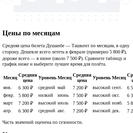
-
-
-
-
-
-
-
-
-
-
-
-
-
-
-
-
-
-
-
-
-
-
-
-
-
-
-
-
-
-
-
-
-
-
Цены по месяцам
Средняя цена билета Душанбе — Ташкент по месяцам, в одну
сторону. Дешевле всего лететь в феврале (примерно 5 800 ₽),
дороже всего — в июне (около 7 500 ₽). Сравните таблицу и
график ниже и выберите лучшее время для полёта.
Средняя
Средняя
Ср
Месяц
Уровень
Месяц
Уровень
Месяц
цена
цена
янв.
средний
май
высокий
сент.
6 300 ₽
7 200 ₽
6 
февр.
низкий
июнь
высокий
окт.
5 800 ₽
7 500 ₽
6 
март
высокий
июль
высокий
нояб.
7 200 ₽
7 500 ₽
5 
апр.
средний
авг.
высокий
дек.
6 300 ₽
7 200 ₽
7 
Часть значений оценена по сезонности.