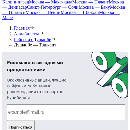
Калининград
Москва — Махачкала
Москва — Нячанг
Москва
— Денпасар
Санкт-Петербург — Сочи
Москва — Баку
Москва
— Тбилиси
Москва — Пекин
Москва — Шанхай
Москва —
Мале
Главная
Авиабилеты
Рейсы из Душанбе
Душанбе — Ташкент
Рассылка с выгодными
предложениями
Эксклюзивные акции, лучшие
лайфхаки, заботливые
рекомендации от экспертов
Купибилета
Подписаться