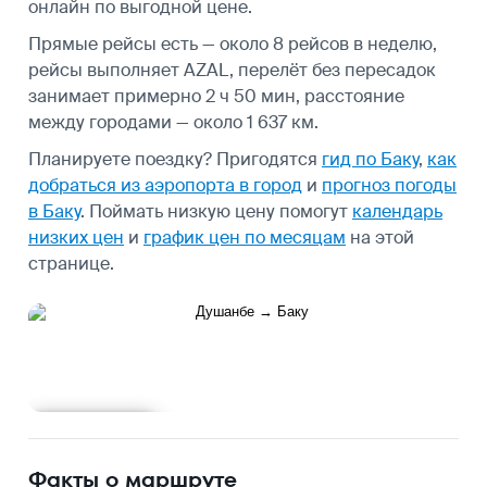
онлайн по выгодной цене.
Прямые рейсы есть — около 8 рейсов в неделю,
рейсы выполняет AZAL, перелёт без пересадок
занимает примерно 2 ч 50 мин, расстояние
между городами — около 1 637 км.
Планируете поездку? Пригодятся
гид по Баку
,
как
добраться из аэропорта в город
и
прогноз погоды
в Баку
.
Поймать низкую цену помогут
календарь
низких цен
и
график цен по месяцам
на этой
странице.
Подробнее
Факты о маршруте