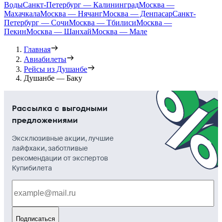
Воды
Санкт-Петербург — Калининград
Москва —
Махачкала
Москва — Нячанг
Москва — Денпасар
Санкт-
Петербург — Сочи
Москва — Тбилиси
Москва —
Пекин
Москва — Шанхай
Москва — Мале
Главная
Авиабилеты
Рейсы из Душанбе
Душанбе — Баку
Рассылка с выгодными
предложениями
Эксклюзивные акции, лучшие
лайфхаки, заботливые
рекомендации от экспертов
Купибилета
Подписаться