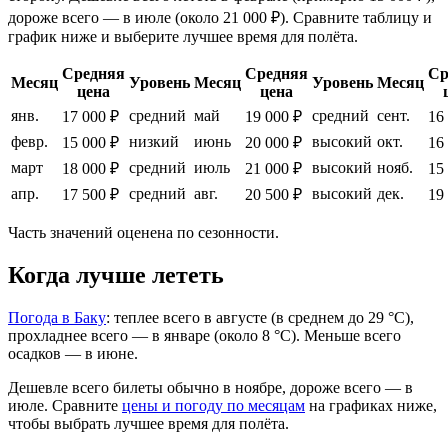
дороже всего — в июле (около 21 000 ₽). Сравните таблицу и
график ниже и выберите лучшее время для полёта.
Средняя
Средняя
Ср
Месяц
Уровень
Месяц
Уровень
Месяц
цена
цена
янв.
средний
май
средний
сент.
17 000 ₽
19 000 ₽
16
февр.
низкий
июнь
высокий
окт.
15 000 ₽
20 000 ₽
16
март
средний
июль
высокий
нояб.
18 000 ₽
21 000 ₽
15
апр.
средний
авг.
высокий
дек.
17 500 ₽
20 500 ₽
19
Часть значений оценена по сезонности.
Когда лучше лететь
Погода в Баку
: теплее всего в августе (в среднем до 29 °C),
прохладнее всего — в январе (около 8 °C). Меньше всего
осадков — в июне.
Дешевле всего билеты обычно в ноябре, дороже всего — в
июле.
Сравните
цены и погоду по месяцам
на графиках ниже,
чтобы выбрать лучшее время для полёта.