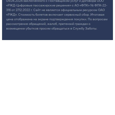
04.04.2024 заключенного с Поставщиком услуг и Договора ООО
«РЖД-Цифровые пассажирские решения» с АО «ФПК» № ФПК-22-
316 от 27.12.2022 г. Сайт не является официальным ресурсом ОАО
«РЖД». Стоимость билетов включает сервисный сбор. Итоговая
цена отображена на экране подтверждения покупки. По вопросам
рассмотрения обращений, жалоб, претензий граждан о
возмещении убытков просим обращаться в Службу Заботы.