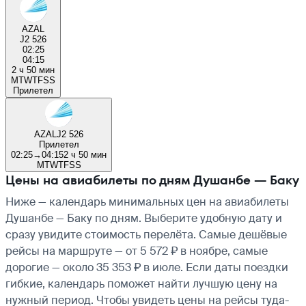
AZAL
J2 526
02:25
04:15
2 ч 50 мин
M
T
W
T
F
S
S
Прилетел
AZAL
J2 526
Прилетел
02:25
→
04:15
2 ч 50 мин
M
T
W
T
F
S
S
Цены на авиабилеты по дням Душанбе — Баку
Ниже — календарь минимальных цен на авиабилеты
Душанбе — Баку по дням. Выберите удобную дату и
сразу увидите стоимость перелёта. Самые дешёвые
рейсы на маршруте — от 5 572 ₽ в ноябре, самые
дорогие — около 35 353 ₽ в июле. Если даты поездки
гибкие, календарь поможет найти лучшую цену на
нужный период. Чтобы увидеть цены на рейсы туда-