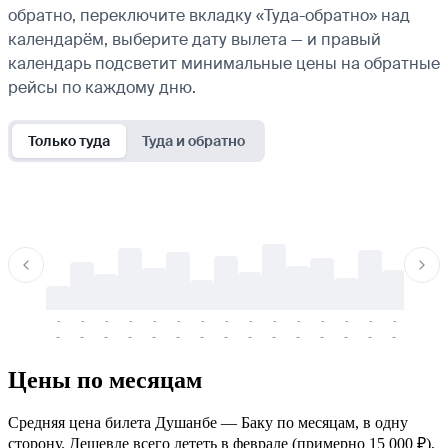
обратно, переключите вкладку «Туда-обратно» над
календарём, выберите дату вылета — и правый
календарь подсветит минимальные цены на обратные
рейсы по каждому дню.
Только туда
Туда и обратно
-
-
-
-
-
-
-
-
-
-
-
-
-
-
-
-
-
-
-
-
-
-
-
-
-
-
-
-
-
-
-
-
-
-
Цены по месяцам
Средняя цена билета Душанбе — Баку по месяцам, в одну
сторону. Дешевле всего лететь в феврале (примерно 15 000 ₽),