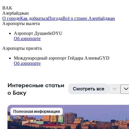
BAK
Азербайджан
О городе
Как добраться
Погода
Всё о стране Азербайджан
Аэропорты вылета
Аэропорт Душанбе
DYU
Об аэропорте
Аэропорты прилёта
Международный аэропорт Гейдара Алиева
GYD
Об аэропорте
Интересные статьи
Смотреть все
о Баку
Полезная информация