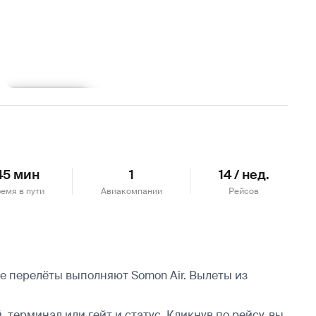
Подробнее
45 мин
1
14 / нед.
емя в пути
Авиакомпании
Рейсов
е перелёты выполняют Somon Air.
Вылеты из
 терминал или гейт и статус. Кликнув по рейсу, вы