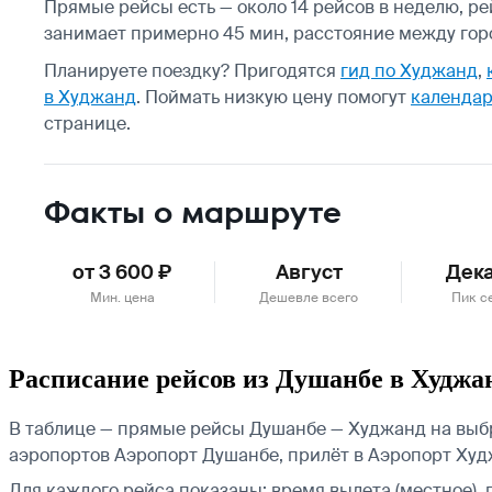
Прямые рейсы есть — около 14 рейсов в неделю, ре
занимает примерно 45 мин, расстояние между гор
Планируете поездку? Пригодятся
гид по Худжанд
,
в Худжанд
.
Поймать низкую цену помогут
календар
странице.
Факты о маршруте
от 3 600 ₽
Август
Дек
Мин. цена
Дешевле всего
Пик с
Расписание рейсов из Душанбе в Худжа
В таблице — прямые рейсы Душанбе — Худжанд на выбр
аэропортов Аэропорт Душанбе, прилёт в Аэропорт Худ
Для каждого рейса показаны: время вылета (местное), 