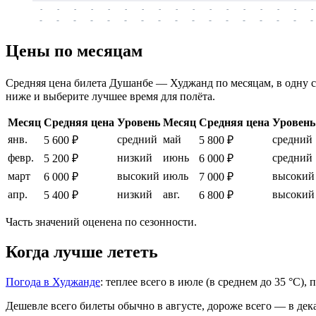
-
-
-
-
-
-
-
-
-
-
-
-
-
-
-
-
-
-
-
-
-
-
-
-
-
-
-
-
-
-
-
-
-
-
Цены по месяцам
Средняя цена билета Душанбе — Худжанд по месяцам, в одну сто
ниже и выберите лучшее время для полёта.
Месяц
Средняя цена
Уровень
Месяц
Средняя цена
Уровень
янв.
средний
май
средний
5 600 ₽
5 800 ₽
февр.
низкий
июнь
средний
5 200 ₽
6 000 ₽
март
высокий
июль
высокий
6 000 ₽
7 000 ₽
апр.
низкий
авг.
высокий
5 400 ₽
6 800 ₽
Часть значений оценена по сезонности.
Когда лучше лететь
Погода в Худжанде
: теплее всего в июле (в среднем до 35 °C),
Дешевле всего билеты обычно в августе, дороже всего — в дек