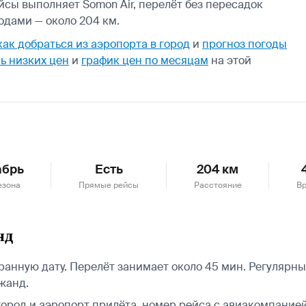
йсы выполняет Somon Air, перелёт без пересадок
одами — около 204 км.
как добраться из аэропорта в город
и
прогноз погоды
ь низких цен
и
график цен по месяцам
на этой
абрь
Есть
204 км
езона
Прямые рейсы
Расстояние
Вр
нд
анную дату. Перелёт занимает около 45 мин. Регулярны
жанд.
город и аэропорт прилёта, номер рейса с авиакомпанией,