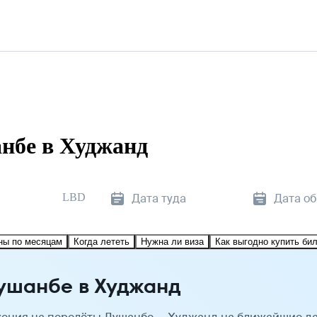
нбе в Худжанд
LBD
Дата туда
Дата о
ны по месяцам
Когда лететь
Нужна ли виза
Как выгодно купить би
ушанбе в Худжанд