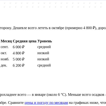
-
-
-
-
-
-
-
-
-
-
-
-
-
-
-
-
-
-
-
-
-
-
-
-
-
-
-
-
-
-
-
-
-
-
-
-
рону. Дешевле всего лететь в октябре (примерно 4 800 ₽), доро
Месяц
Средняя цена
Уровень
сент.
средний
6 000 ₽
окт.
низкий
4 800 ₽
нояб.
низкий
5 000 ₽
дек.
средний
6 200 ₽
 прохладнее всего — в январе (около 6 °C). Меньше всего осадков 
абре.
Сравните
цены и погоду по месяцам
на графиках ниже, что