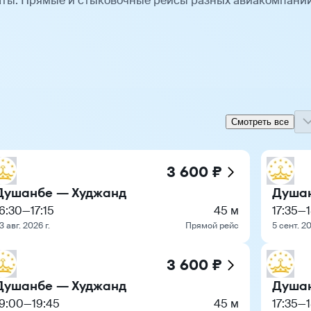
ты. Прямые и стыковочные рейсы разных авиакомпани
Смотреть все
3 600 ₽
Душанбе — Худжанд
Душан
6:30
—
17:15
45 м
17:35
—
3 авг. 2026 г.
Прямой рейс
5 сент. 20
3 600 ₽
Душанбе — Худжанд
Душан
19:00
—
19:45
45 м
17:35
—