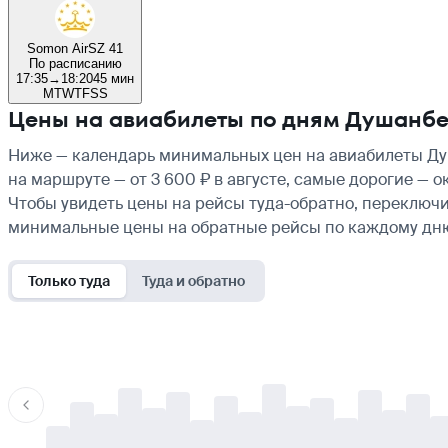
Somon Air
SZ 41
По расписанию
17:35
→
18:20
45 мин
M
T
W
T
F
S
S
Цены на авиабилеты по дням Душанб
Ниже — календарь минимальных цен на авиабилеты Душ
на маршруте — от 3 600 ₽ в августе, самые дорогие — 
Чтобы увидеть цены на рейсы туда-обратно, переключи
минимальные цены на обратные рейсы по каждому дн
Только туда
Туда и обратно