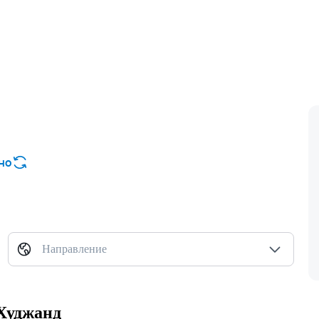
но
Направление
Худжанд