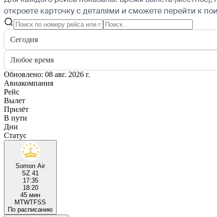
откроете карточку с деталями и сможете перейти к пои
Сегодня
Любое время
Обновлено: 08 авг. 2026 г.
Авиакомпания
Рейс
Вылет
Прилёт
В пути
Дни
Статус
Somon Air
SZ 41
17:35
18:20
45 мин
M
T
W
T
F
S
S
По расписанию