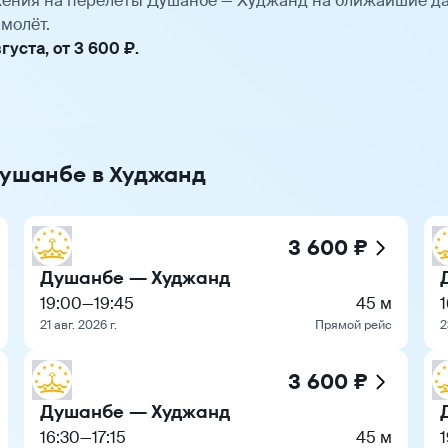
ения на перелёты Душанбе — Худжанд на ближайшие да
молёт.
уста, от 3 600 ₽.
Душанбе в Худжанд
3 600 ₽
Душанбе — Худжанд
19:00
—
19:45
45 м
1
21 авг. 2026 г.
Прямой рейс
2
3 600 ₽
Душанбе — Худжанд
16:30
—
17:15
45 м