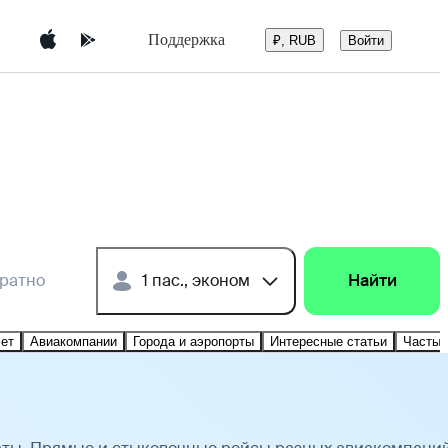
Поддержка
Войти
₽, RUB
братно
1 пас., эконом
Найти
лет
Авиакомпании
Города и аэропорты
Интересные статьи
Частые