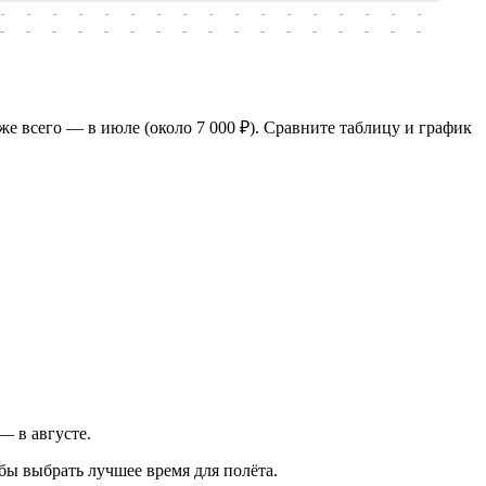
-
-
-
-
-
-
-
-
-
-
-
-
-
-
-
-
-
-
-
-
-
-
-
-
-
-
-
-
-
-
-
-
-
-
-
-
-
-
же всего — в июле (около 7 000 ₽). Сравните таблицу и график
— в августе.
бы выбрать лучшее время для полёта.