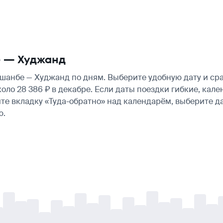
е — Худжанд
анбе — Худжанд по дням. Выберите удобную дату и ср
около 28 386 ₽ в декабре. Если даты поездки гибкие, ка
те вкладку «Туда-обратно» над календарём, выберите д
ю.