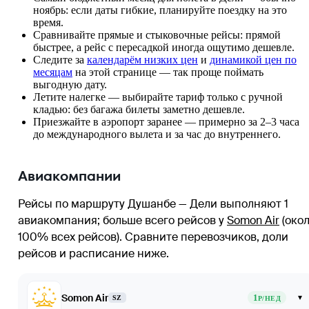
ноябрь: если даты гибкие, планируйте поездку на это
время.
Сравнивайте прямые и стыковочные рейсы: прямой
быстрее, а рейс с пересадкой иногда ощутимо дешевле.
Следите за
календарём низких цен
и
динамикой цен по
месяцам
на этой странице — так проще поймать
выгодную дату.
Летите налегке — выбирайте тариф только с ручной
кладью: без багажа билеты заметно дешевле.
Приезжайте в аэропорт заранее — примерно за 2–3 часа
до международного вылета и за час до внутреннего.
Авиакомпании
Рейсы по маршруту Душанбе — Дели выполняют 1
авиакомпания
; больше всего рейсов у
Somon Air
(око
100% всех рейсов)
. Сравните перевозчиков, доли
рейсов и расписание ниже.
Somon Air
1
▾
SZ
Р/НЕД