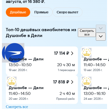
августа, от 16 380 ₽.
Дешёвые
Прямые
Скоро вылет
Топ-10 дешёвых авиабилетов из
Смотреть
Душанбе в Дели
все
17 114 ₽
Душанбе — Дели
Душанбе — 
13:50
—
10:50
20 ч 30 м
11:40
—
14:50
19 авг. 2026 г.
1 пересадка
13 авг. 2026 г.
17 818 ₽
Душанбе — Дели
Душанбе — 
11:40
—
14:50
2 ч 40 м
13:00
—
16:10
20 авг. 2026 г.
Прямой рейс
24 авг. 2026 г.
Смотреть все