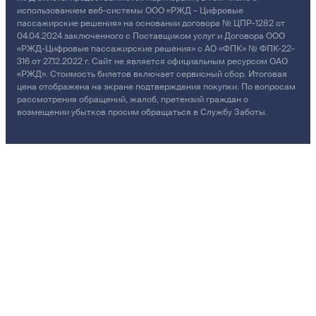
использованием веб-системы ООО «РЖД – Цифровые
пассажирские решения» на основании договора № ЦПР-1282 от
04.04.2024 заключенного с Поставщиком услуг и Договора ООО
«РЖД-Цифровые пассажирские решения» с АО «ФПК» № ФПК-22-
316 от 27.12.2022 г. Сайт не является официальным ресурсом ОАО
«РЖД». Стоимость билетов включает сервисный сбор. Итоговая
цена отображена на экране подтверждения покупки. По вопросам
рассмотрения обращений, жалоб, претензий граждан о
возмещении убытков просим обращаться в Службу Заботы.