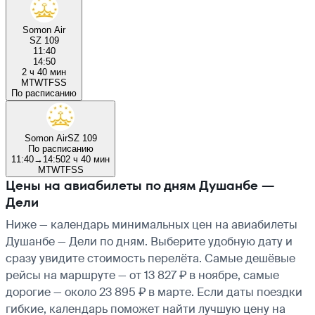
Somon Air
SZ 109
11:40
14:50
2 ч 40 мин
M
T
W
T
F
S
S
По расписанию
Somon Air
SZ 109
По расписанию
11:40
→
14:50
2 ч 40 мин
M
T
W
T
F
S
S
Цены на авиабилеты по дням Душанбе —
Дели
Ниже — календарь минимальных цен на авиабилеты
Душанбе — Дели по дням. Выберите удобную дату и
сразу увидите стоимость перелёта. Самые дешёвые
рейсы на маршруте — от 13 827 ₽ в ноябре, самые
дорогие — около 23 895 ₽ в марте. Если даты поездки
гибкие, календарь поможет найти лучшую цену на