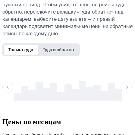
нужный период. Чтобы увидеть цены на рейсы туда-
обратно, переключите вкладку «Туда-обратно» над
календарём, выберите дату вылета — и правый
календарь подсветит минимальные цены на обратные
рейсы по каждому дню.
Только туда
Туда и обратно
-
-
-
-
-
-
-
-
-
-
-
-
-
-
-
-
-
-
-
-
-
-
-
-
-
-
-
-
-
-
-
-
-
-
Цены по месяцам
Средняя цена билета Душанбе — Дели по месяцам, в одну