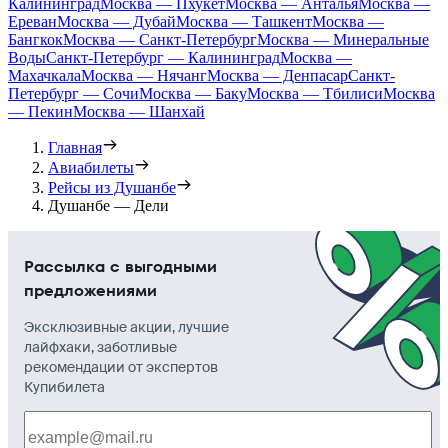
Калининград
Москва — Пхукет
Москва — Анталья
Москва —
Ереван
Москва — Дубай
Москва — Ташкент
Москва —
Бангкок
Москва — Санкт-Петербург
Москва — Минеральные
Воды
Санкт-Петербург — Калининград
Москва —
Махачкала
Москва — Нячанг
Москва — Денпасар
Санкт-
Петербург — Сочи
Москва — Баку
Москва — Тбилиси
Москва
— Пекин
Москва — Шанхай
Главная
Авиабилеты
Рейсы из Душанбе
Душанбе — Дели
Рассылка с выгодными
предложениями
Эксклюзивные акции, лучшие
лайфхаки, заботливые
рекомендации от экспертов
Купибилета