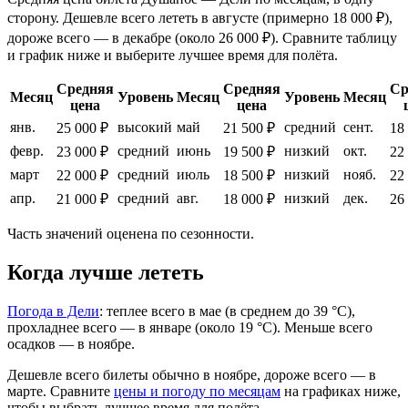
сторону. Дешевле всего лететь в августе (примерно 18 000 ₽),
дороже всего — в декабре (около 26 000 ₽). Сравните таблицу
и график ниже и выберите лучшее время для полёта.
Средняя
Средняя
Ср
Месяц
Уровень
Месяц
Уровень
Месяц
цена
цена
янв.
высокий
май
средний
сент.
25 000 ₽
21 500 ₽
18
февр.
средний
июнь
низкий
окт.
23 000 ₽
19 500 ₽
22
март
средний
июль
низкий
нояб.
22 000 ₽
18 500 ₽
22
апр.
средний
авг.
низкий
дек.
21 000 ₽
18 000 ₽
26
Часть значений оценена по сезонности.
Когда лучше лететь
Погода в Дели
: теплее всего в мае (в среднем до 39 °C),
прохладнее всего — в январе (около 19 °C). Меньше всего
осадков — в ноябре.
Дешевле всего билеты обычно в ноябре, дороже всего — в
марте.
Сравните
цены и погоду по месяцам
на графиках ниже,
чтобы выбрать лучшее время для полёта.