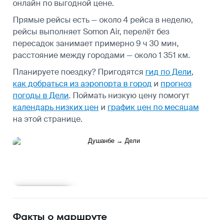
онлайн по выгодной цене.
Прямые рейсы есть — около 4 рейса в неделю,
рейсы выполняет Somon Air, перелёт без
пересадок занимает примерно 9 ч 30 мин,
расстояние между городами — около 1 351 км.
Планируете поездку? Пригодятся
гид по Дели
,
как добраться из аэропорта в город
и
прогноз
погоды в Дели
.
Поймать низкую цену помогут
календарь низких цен
и
график цен по месяцам
на этой странице.
Подробнее
Факты о маршруте