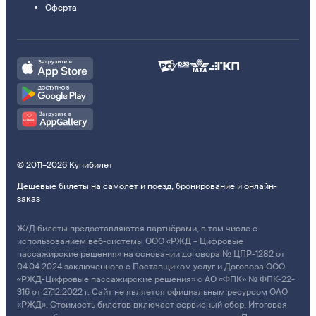
Оферта
© 2011–2026 Купибилет
Дешевые билеты на самолет и поезд, бронирование и онлайн-
заказ
Ж/Д билеты предоставляются партнёрами, в том числе с
использованием веб-системы ООО «РЖД – Цифровые
пассажирские решения» на основании договора № ЦПР-1282 от
04.04.2024 заключенного с Поставщиком услуг и Договора ООО
«РЖД-Цифровые пассажирские решения» с АО «ФПК» № ФПК-22-
316 от 27.12.2022 г. Сайт не является официальным ресурсом ОАО
«РЖД». Стоимость билетов включает сервисный сбор. Итоговая