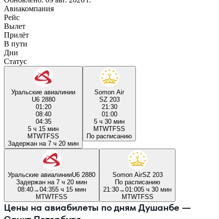
Авиакомпания
Рейс
Вылет
Прилёт
В пути
Дни
Статус
Уральские авиалинии
Somon Air
U6 2880
SZ 203
01:20
21:30
08:40
01:00
04:35
5 ч 30 мин
5 ч 15 мин
M
T
W
T
F
S
S
M
T
W
T
F
S
S
По расписанию
Задержан на 7 ч 20 мин
Уральские авиалинии
U6 2880
Somon Air
SZ 203
Задержан на 7 ч 20 мин
По расписанию
08:40
→
04:35
5 ч 15 мин
21:30
→
01:00
5 ч 30 мин
M
T
W
T
F
S
S
M
T
W
T
F
S
S
Цены на авиабилеты по дням Душанбе —