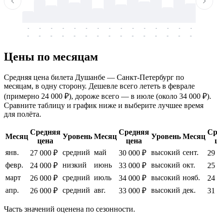
-
-
-
-
-
-
-
-
-
-
-
-
-
-
-
-
-
-
-
-
-
-
-
-
-
-
-
-
-
-
-
-
-
-
Цены по месяцам
Средняя цена билета Душанбе — Санкт-Петербург по
месяцам, в одну сторону. Дешевле всего лететь в феврале
(примерно 24 000 ₽), дороже всего — в июле (около 34 000 ₽).
Сравните таблицу и график ниже и выберите лучшее время
для полёта.
Средняя
Средняя
Ср
Месяц
Уровень
Месяц
Уровень
Месяц
цена
цена
янв.
средний
май
высокий
сент.
27 000 ₽
30 000 ₽
29
февр.
низкий
июнь
высокий
окт.
24 000 ₽
33 000 ₽
25
март
средний
июль
высокий
нояб.
26 000 ₽
34 000 ₽
24
апр.
средний
авг.
высокий
дек.
26 000 ₽
33 000 ₽
31
Часть значений оценена по сезонности.