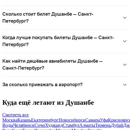
Сколько стоит билет Душанбе — Санкт-
Петербург?
Когда лучше покупать билеты Душанбе — Санкт-
Петербург?
Как найти дешёвые авиабилеты Душанбе —
Санкт-Петербург?
За сколько приезжать в аэропорт?
Куда ещё летают из Душанбе
Смотреть все
Москва
Казань
Екатеринбург
Новосибирск
Самара
Уфа
Красноярс
Воды
Челябинск
Сочи
Худжанд
Стамбул
Алматы
Тюмень
Дубай
Дж