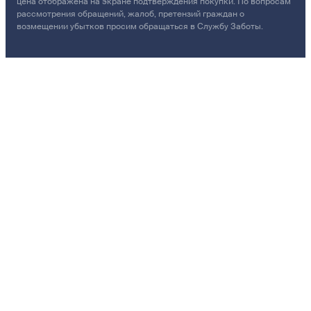
цена отображена на экране подтверждения покупки. По вопросам
рассмотрения обращений, жалоб, претензий граждан о
возмещении убытков просим обращаться в Службу Заботы.