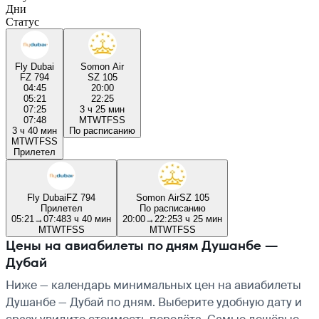
Дни
Статус
Fly Dubai
Somon Air
FZ 794
SZ 105
04:45
20:00
05:21
22:25
07:25
3 ч 25 мин
07:48
M
T
W
T
F
S
S
3 ч 40 мин
По расписанию
M
T
W
T
F
S
S
Прилетел
Fly Dubai
FZ 794
Somon Air
SZ 105
Прилетел
По расписанию
05:21
→
07:48
3 ч 40 мин
20:00
→
22:25
3 ч 25 мин
M
T
W
T
F
S
S
M
T
W
T
F
S
S
Цены на авиабилеты по дням Душанбе —
Дубай
Ниже — календарь минимальных цен на авиабилеты
Душанбе — Дубай по дням. Выберите удобную дату и