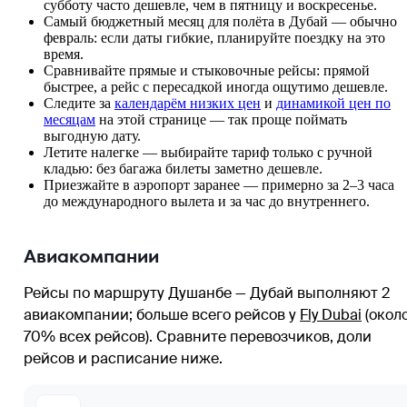
субботу часто дешевле, чем в пятницу и воскресенье.
Самый бюджетный месяц для полёта в Дубай — обычно
февраль: если даты гибкие, планируйте поездку на это
время.
Сравнивайте прямые и стыковочные рейсы: прямой
быстрее, а рейс с пересадкой иногда ощутимо дешевле.
Следите за
календарём низких цен
и
динамикой цен по
месяцам
на этой странице — так проще поймать
выгодную дату.
Летите налегке — выбирайте тариф только с ручной
кладью: без багажа билеты заметно дешевле.
Приезжайте в аэропорт заранее — примерно за 2–3 часа
до международного вылета и за час до внутреннего.
Авиакомпании
Рейсы по маршруту Душанбе — Дубай выполняют 2
авиакомпании
; больше всего рейсов у
Fly Dubai
(окол
70% всех рейсов)
. Сравните перевозчиков, доли
рейсов и расписание ниже.