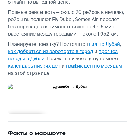
онлайн по выгодной цене.
Прямые рейсы есть — около 20 рейсов в неделю,
рейсы выполняют Fly Dubai, Somon Air, перелёт
без пересадок занимает примерно 4 ч 5 мин,
расстояние между городами — около 1 952 км.
Планируете поездку? Пригодятся
гид по Дубай
,
как добраться из аэропорта в город
и
прогноз
погоды в Дубай
.
Поймать низкую цену помогут
календарь низких цен
и
график цен по месяцам
на этой странице.
Подробнее
Факты о маршруте