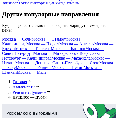
Занзибар
Токио
Виктория
Гуанчжоу
Тюмень
Другие популярные направления
Куда чаще всего летают — выберите маршрут и смотрите
цены
Москва — Сочи
Москва — Стамбул
Москва —
Калининград
Москва — Пхукет
Москва — Анталья
Москва —
Ереван
Москва — Ташкент
Москва — Бангкок
Москва —
Санкт-Петербург
Москва — Минеральные Воды
Санкт-
Петербург — Калининград
Москва — Махачкала
Москва —
Нячанг
Москва — Денпасар
Санкт-Петербург — Сочи
Москва
— Баку
Москва — Тбилиси
Москва — Пекин
Москва —
Шанхай
Москва — Мале
Главная
Авиабилеты
Рейсы из Душанбе
Душанбе — Дубай
Рассылка с выгодными