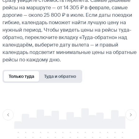
сразу увидите стоимость перелёта. Самые дешёвые
рейсы на маршруте — от 14 305 ₽ в феврале, самые
дорогие — около 25 800 ₽ в июле. Если даты поездки
гибкие, календарь поможет найти лучшую цену на
нужный период. Чтобы увидеть цены на рейсы туда-
обратно, переключите вкладку «Туда-обратно» над
календарём, выберите дату вылета — и правый
календарь подсветит минимальные цены на обратные
рейсы по каждому дню.
Только туда
Туда и обратно
-
-
-
-
-
-
-
-
-
-
-
-
-
-
-
-
-
-
-
-
-
-
-
-
-
-
-
-
-
-
-
-
-
-