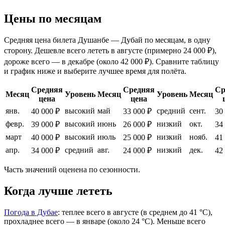
Цены по месяцам
Средняя цена билета Душанбе — Дубай по месяцам, в одну
сторону. Дешевле всего лететь в августе (примерно 24 000 ₽),
дороже всего — в декабре (около 42 000 ₽). Сравните таблицу
и график ниже и выберите лучшее время для полёта.
Средняя
Средняя
Ср
Месяц
Уровень
Месяц
Уровень
Месяц
цена
цена
янв.
высокий
май
средний
сент.
40 000 ₽
33 000 ₽
30
февр.
высокий
июнь
низкий
окт.
39 000 ₽
26 000 ₽
34
март
высокий
июль
низкий
нояб.
40 000 ₽
25 000 ₽
41
апр.
средний
авг.
низкий
дек.
34 000 ₽
24 000 ₽
42
Часть значений оценена по сезонности.
Когда лучше лететь
Погода в Дубае
: теплее всего в августе (в среднем до 41 °C),
прохладнее всего — в январе (около 24 °C). Меньше всего