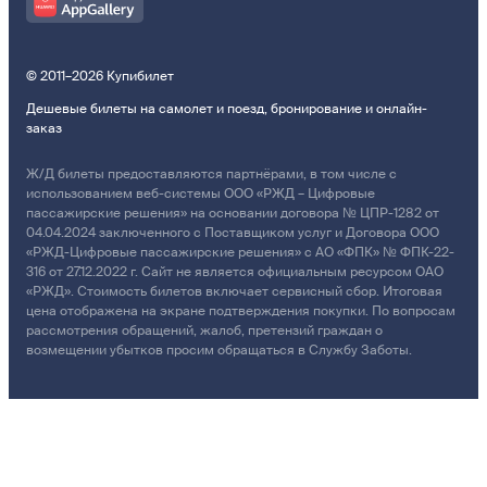
© 2011–2026 Купибилет
Дешевые билеты на самолет и поезд, бронирование и онлайн-
заказ
Ж/Д билеты предоставляются партнёрами, в том числе с
использованием веб-системы ООО «РЖД – Цифровые
пассажирские решения» на основании договора № ЦПР-1282 от
04.04.2024 заключенного с Поставщиком услуг и Договора ООО
«РЖД-Цифровые пассажирские решения» с АО «ФПК» № ФПК-22-
316 от 27.12.2022 г. Сайт не является официальным ресурсом ОАО
«РЖД». Стоимость билетов включает сервисный сбор. Итоговая
цена отображена на экране подтверждения покупки. По вопросам
рассмотрения обращений, жалоб, претензий граждан о
возмещении убытков просим обращаться в Службу Заботы.