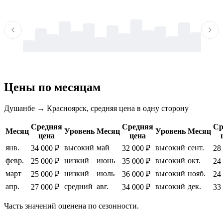
-
-
-
-
-
-
-
-
-
-
-
-
-
-
-
-
-
-
-
-
-
-
-
-
-
-
-
-
-
-
-
-
-
-
Цены по месяцам
Душанбе → Красноярск, средняя цена в одну сторону
Средняя
Средняя
Ср
Месяц
Уровень
Месяц
Уровень
Месяц
цена
цена
янв.
высокий
май
высокий
сент.
34 000 ₽
32 000 ₽
28
февр.
низкий
июнь
высокий
окт.
25 000 ₽
35 000 ₽
24
март
низкий
июль
высокий
нояб.
25 000 ₽
36 000 ₽
24
апр.
средний
авг.
высокий
дек.
27 000 ₽
34 000 ₽
33
Часть значений оценена по сезонности.