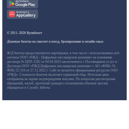
© 2011–2026 Купибилет
Дешевые билеты на самолет и поезд, бронирование и онлайн-заказ
Ж/Д билеты предоставляются партнёрами, в том числе с использованием веб-
системы ООО «РЖД – Цифровые пассажирские решения» на основании
договора № ЦПР-1282 от 04.04.2024 заключенного с Поставщиком услуг и
Договора ООО «РЖД-Цифровые пассажирские решения» с АО «ФПК» №
ФПК-22-316 от 27.12.2022 г. Сайт не является официальным ресурсом ОАО
«РЖД». Стоимость билетов включает сервисный сбор. Итоговая цена
отображена на экране подтверждения покупки. По вопросам рассмотрения
обращений, жалоб, претензий граждан о возмещении убытков просим
обращаться в Службу Заботы.