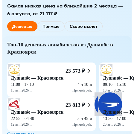
Самая низкая цена на ближайшие 2 месяца —
6 августа, от 21 117 ₽.
Дешёвые
Прямые
Скоро вылет
Топ-10 дешёвых авиабилетов из Душанбе в
Красноярск
23 573 ₽
Душанбе — Красноярск
Душанбе — К
11:00
—
17:10
4 ч 10 м
09:10
—
15:10
13 авг. 2026 г.
Прямой рейс
10 авг. 2026 г.
23 813 ₽
Душанбе — Красноярск
Душанбе — К
22:55
—
04:40
3 ч 45 м
13:50
—
17:00
12 авг. 2026 г.
Прямой рейс
26 авг. 2026 г.