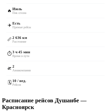
Июль
🔥
Пик сезона
Есть
✈️
Прямые рейсы
2 636 км
📏
Расстояние
3 ч 45 мин
⏱️
Время в пути
2
🛫
Авиакомпании
10 / нед.
🗓️
Рейсов
Расписание рейсов Душанбе —
Красноярск