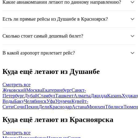
Какие авиакомпании летают по данному направлению?
Есть ли прямые рейсы из Душанбе в Красноярск?
Сколько стоит самый дешевый билет?
В какой аэропорт прилетает рейс?
Куда ещё летают из Душанбе
Смотреть все
Жуковский
Москва
Екатеринбург
Санкт-
Петербург
Дубай
Стамбул
Ташкент
Алматы
Джидда
Казань
Худжан
Воды
Баку
Челябинск
Уфа
Урумчи
Кувейт-
Сити
Сочи
Пекин
Дели
Краснодар
Астана
Мюнхен
Тбилиси
Тюмен
Куда ещё летают из Красноярска
Смотреть все