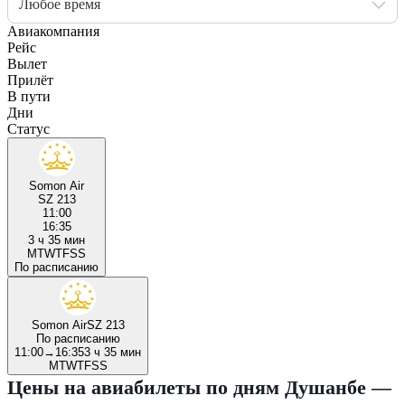
Любое время
Авиакомпания
Рейс
Вылет
Прилёт
В пути
Дни
Статус
Somon Air
SZ 213
11:00
16:35
3 ч 35 мин
M
T
W
T
F
S
S
По расписанию
Somon Air
SZ 213
По расписанию
11:00
→
16:35
3 ч 35 мин
M
T
W
T
F
S
S
Цены на авиабилеты по дням Душанбе —