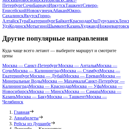
Москва
Новосибирск
Норильск
Санкт-
Петербург
Сочи
Барнаул
Иркутск
Ташкент
Северо-
Енисейский
Новокузнецк
Абакан
Южно-
Сахалинск
Якутск
Горно-
Алтайск
Тура
Екатеринбург
Байкит
Краснодар
Ош
Туруханск
Ленс
Удэ
Кодинск
Мотыгино
Шымкент
Казань
Худжанд
Нижневартовс
Другие популярные направления
Куда чаще всего летают — выберите маршрут и смотрите
цены
Москва — Санкт-Петербург
Москва — Анталья
Москва —
Сочи
Москва — Калининград
Москва — Стамбул
Москва —
Екатеринбург
Москва — Дубай
Москва — Ереван
Москва —
Минеральные Воды
Москва — Махачкала
Санкт-Петербург —
Калининград
Москва — Краснодар
Москва — Уфа
Москва —
Новосибирск
Москва — Минск
Москва — Самара
Москва —
Казань
Москва — Баку
Москва — Ташкент
Москва —
Челябинск
Главная
Авиабилеты
Рейсы из Душанбе
Душанбе — Красноярск