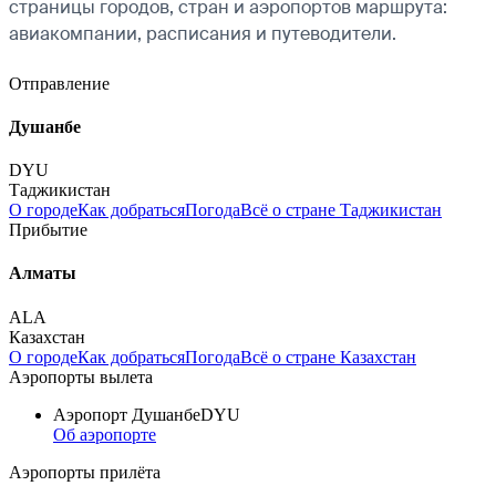
страницы городов, стран и аэропортов маршрута:
авиакомпании, расписания и путеводители.
Отправление
Душанбе
DYU
Таджикистан
О городе
Как добраться
Погода
Всё о стране Таджикистан
Прибытие
Алматы
ALA
Казахстан
О городе
Как добраться
Погода
Всё о стране Казахстан
Аэропорты вылета
Аэропорт Душанбе
DYU
Об аэропорте
Аэропорты прилёта