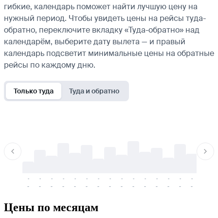
гибкие, календарь поможет найти лучшую цену на
нужный период. Чтобы увидеть цены на рейсы туда-
обратно, переключите вкладку «Туда-обратно» над
календарём, выберите дату вылета — и правый
календарь подсветит минимальные цены на обратные
рейсы по каждому дню.
Только туда
Туда и обратно
-
-
-
-
-
-
-
-
-
-
-
-
-
-
-
-
-
-
-
-
-
-
-
-
-
-
-
-
-
-
-
-
-
-
Цены по месяцам