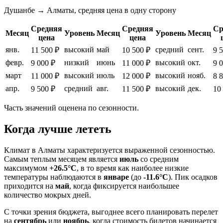
Душанбе → Алматы, средняя цена в одну сторону
Средняя
Средняя
Ср
Месяц
Уровень
Месяц
Уровень
Месяц
цена
цена
янв.
высокий
май
средний
сент.
11 500 ₽
10 500 ₽
9 
февр.
низкий
июнь
высокий
окт.
9 000 ₽
11 000 ₽
9 
март
высокий
июль
высокий
нояб.
11 000 ₽
12 000 ₽
8 
апр.
средний
авг.
высокий
дек.
9 500 ₽
11 500 ₽
10
Часть значений оценена по сезонности.
Когда лучше лететь
Климат в
Алматы
характеризуется выраженной сезонностью.
Самым теплым месяцем является
июль
со средним
максимумом
+26.5°C
, в то время как наиболее низкие
температуры наблюдаются в
январе
(до
-11.6°C
). Пик осадков
приходится на
май
, когда фиксируется наибольшее
количество мокрых дней.
С точки зрения бюджета, выгоднее всего планировать перелет
на
сентябрь
или
ноябрь
, когда стоимость билетов начинается