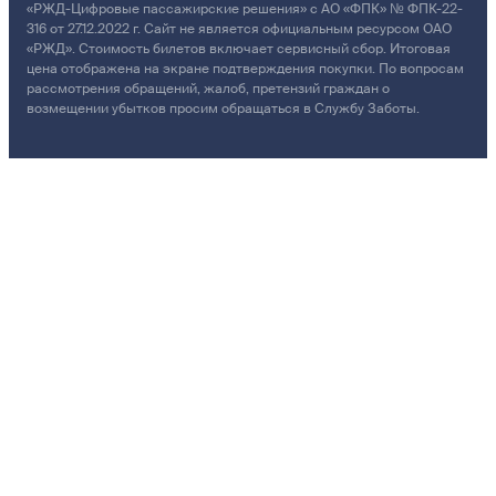
«РЖД-Цифровые пассажирские решения» с АО «ФПК» № ФПК-22-
316 от 27.12.2022 г. Сайт не является официальным ресурсом ОАО
«РЖД». Стоимость билетов включает сервисный сбор. Итоговая
цена отображена на экране подтверждения покупки. По вопросам
рассмотрения обращений, жалоб, претензий граждан о
возмещении убытков просим обращаться в Службу Заботы.