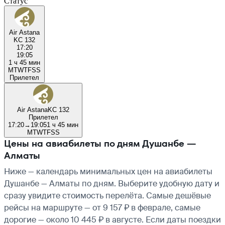
Статус
Air Astana
KC 132
17:20
19:05
1 ч 45 мин
M
T
W
T
F
S
S
Прилетел
Air Astana
KC 132
Прилетел
17:20
→
19:05
1 ч 45 мин
M
T
W
T
F
S
S
Цены на авиабилеты по дням Душанбе —
Алматы
Ниже — календарь минимальных цен на авиабилеты
Душанбе — Алматы по дням. Выберите удобную дату и
сразу увидите стоимость перелёта. Самые дешёвые
рейсы на маршруте — от 9 157 ₽ в феврале, самые
дорогие — около 10 445 ₽ в августе. Если даты поездки