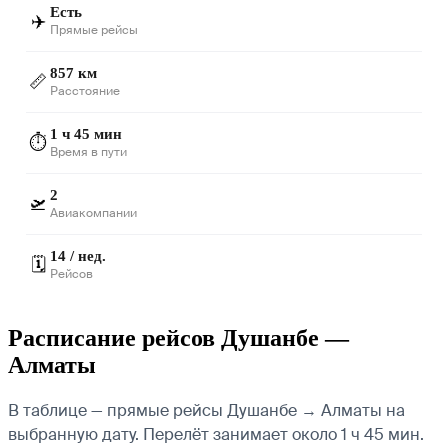
Есть
✈️
Прямые рейсы
857 км
📏
Расстояние
1 ч 45 мин
⏱️
Время в пути
2
🛫
Авиакомпании
14 / нед.
🗓️
Рейсов
Расписание рейсов Душанбе —
Алматы
В таблице — прямые рейсы Душанбе → Алматы на
выбранную дату. Перелёт занимает около 1 ч 45 мин.