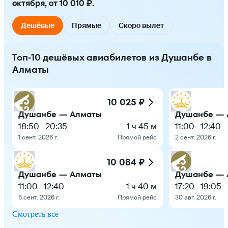
октября, от 10 010 ₽.
Дешёвые
Прямые
Скоро вылет
Топ-10 дешёвых авиабилетов из Душанбе в
Алматы
10 025 ₽
Душанбе — Алматы
Душанбе — 
18:50
—
20:35
1 ч 45 м
11:00
—
12:40
1 сент. 2026 г.
Прямой рейс
2 сент. 2026 г.
10 084 ₽
Душанбе — Алматы
Душанбе — 
11:00
—
12:40
1 ч 40 м
17:20
—
19:05
5 сент. 2026 г.
Прямой рейс
30 авг. 2026 г.
Смотреть все