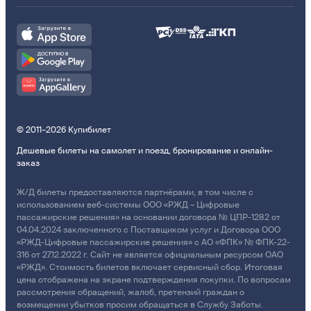
© 2011–2026 Купибилет
Дешевые билеты на самолет и поезд, бронирование и онлайн-
заказ
Ж/Д билеты предоставляются партнёрами, в том числе с
использованием веб-системы ООО «РЖД – Цифровые
пассажирские решения» на основании договора № ЦПР-1282 от
04.04.2024 заключенного с Поставщиком услуг и Договора ООО
«РЖД-Цифровые пассажирские решения» с АО «ФПК» № ФПК-22-
316 от 27.12.2022 г. Сайт не является официальным ресурсом ОАО
«РЖД». Стоимость билетов включает сервисный сбор. Итоговая
цена отображена на экране подтверждения покупки. По вопросам
рассмотрения обращений, жалоб, претензий граждан о
возмещении убытков просим обращаться в Службу Заботы.