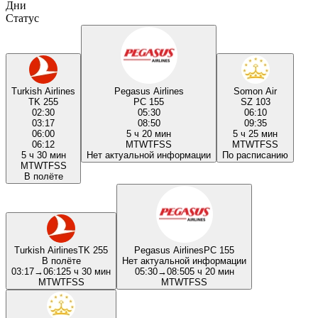
Дни
Статус
Turkish Airlines
Pegasus Airlines
Somon Air
TK 255
PC 155
SZ 103
02:30
05:30
06:10
03:17
08:50
09:35
06:00
5 ч 20 мин
5 ч 25 мин
06:12
M
T
W
T
F
S
S
M
T
W
T
F
S
S
5 ч 30 мин
Нет актуальной информации
По расписанию
M
T
W
T
F
S
S
В полёте
Turkish Airlines
TK 255
Pegasus Airlines
PC 155
В полёте
Нет актуальной информации
03:17
→
06:12
5 ч 30 мин
05:30
→
08:50
5 ч 20 мин
M
T
W
T
F
S
S
M
T
W
T
F
S
S