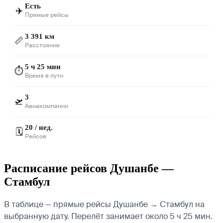
Есть
✈️
Прямые рейсы
3 391 км
📏
Расстояние
5 ч 25 мин
⏱️
Время в пути
3
🛫
Авиакомпании
20 / нед.
🗓️
Рейсов
Расписание рейсов Душанбе —
Стамбул
В таблице — прямые рейсы Душанбе → Стамбул на
выбранную дату. Перелёт занимает около 5 ч 25 мин.