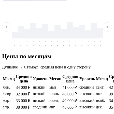
-
-
-
-
-
-
-
-
-
-
-
-
-
-
-
-
-
-
-
-
-
-
-
-
-
-
-
-
-
-
-
-
-
-
Цены по месяцам
Душанбе → Стамбул, средняя цена в одну сторону
Средняя
Средняя
Ср
Месяц
Уровень
Месяц
Уровень
Месяц
цена
цена
янв.
низкий
май
средний
сент.
34 000 ₽
41 000 ₽
42
февр.
низкий
июнь
высокий
окт.
32 000 ₽
46 000 ₽
39
март
низкий
июль
высокий
нояб.
33 000 ₽
49 000 ₽
34
апр.
средний
авг.
высокий
дек.
38 000 ₽
48 000 ₽
35