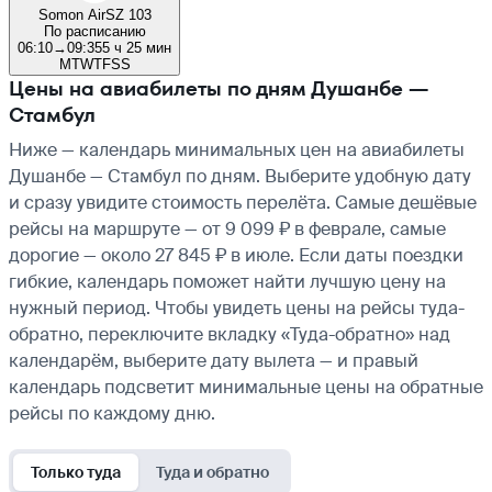
Somon Air
SZ 103
По расписанию
06:10
→
09:35
5 ч 25 мин
M
T
W
T
F
S
S
Цены на авиабилеты по дням Душанбе —
Стамбул
Ниже — календарь минимальных цен на авиабилеты
Душанбе — Стамбул по дням. Выберите удобную дату
и сразу увидите стоимость перелёта. Самые дешёвые
рейсы на маршруте — от 9 099 ₽ в феврале, самые
дорогие — около 27 845 ₽ в июле. Если даты поездки
гибкие, календарь поможет найти лучшую цену на
нужный период. Чтобы увидеть цены на рейсы туда-
обратно, переключите вкладку «Туда-обратно» над
календарём, выберите дату вылета — и правый
календарь подсветит минимальные цены на обратные
рейсы по каждому дню.
Только туда
Туда и обратно