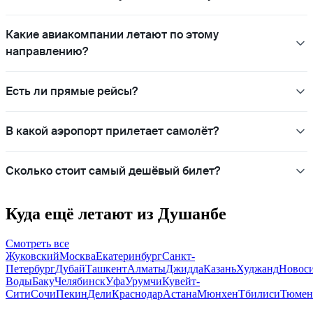
Какие авиакомпании летают по этому
направлению?
Есть ли прямые рейсы?
В какой аэропорт прилетает самолёт?
Сколько стоит самый дешёвый билет?
Куда ещё летают из Душанбе
Смотреть все
Жуковский
Москва
Екатеринбург
Санкт-
Петербург
Дубай
Ташкент
Алматы
Джидда
Казань
Худжанд
Новос
Воды
Баку
Челябинск
Уфа
Урумчи
Кувейт-
Сити
Сочи
Пекин
Дели
Краснодар
Астана
Мюнхен
Тбилиси
Тюмен