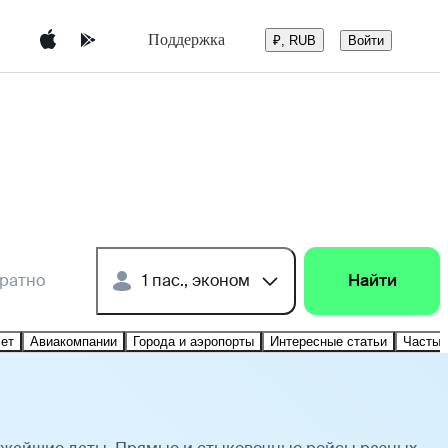
Поддержка
Войти
₽, RUB
братно
1 пас., эконом
Найти
лет
Авиакомпании
Города и аэропорты
Интересные статьи
Частые