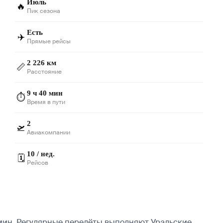
Июль
🔥
Пик сезона
Есть
✈️
Прямые рейсы
2 226 км
📏
Расстояние
9 ч 40 мин
⏱️
Время в пути
2
🛫
Авиакомпании
10 / нед.
🗓️
Рейсов
мин. Регулярные перелёты выполняют Уральские