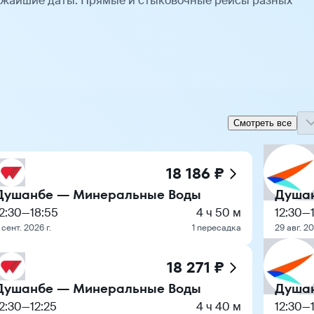
ижайшие даты. Прямые и стыковочные рейсы разных
Смотреть все
18 186 ₽
Душанбе — Минеральные Воды
Душа
2:30
—
18:55
4 ч 50 м
12:30
—
 сент. 2026 г.
1 пересадка
29 авг. 20
18 271 ₽
Душанбе — Минеральные Воды
Душа
2:30
—
12:25
4 ч 40 м
12:30
—