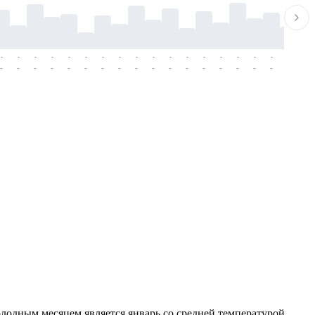
-
-
-
-
-
-
-
-
-
-
-
-
-
-
-
-
-
-
-
-
-
-
-
-
-
-
-
-
-
-
-
-
-
-
-
-
-
-
олодным месяцем является январь со средней температурой