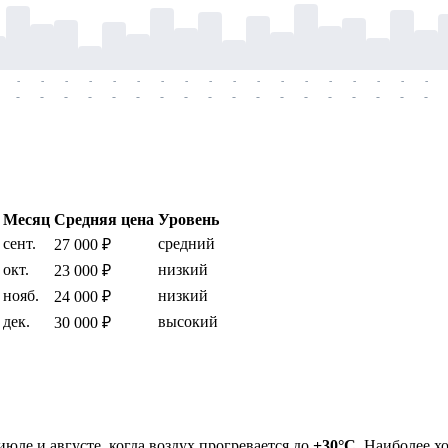
-
-
-
-
-
-
-
-
-
-
-
-
-
-
-
-
-
-
-
-
-
-
-
-
-
-
-
-
-
-
-
-
-
-
-
-
Месяц
Средняя цена
Уровень
сент.
средний
27 000 ₽
окт.
низкий
23 000 ₽
нояб.
низкий
24 000 ₽
дек.
высокий
30 000 ₽
июле и августе, когда воздух прогревается до
+30°C
. Наиболее х