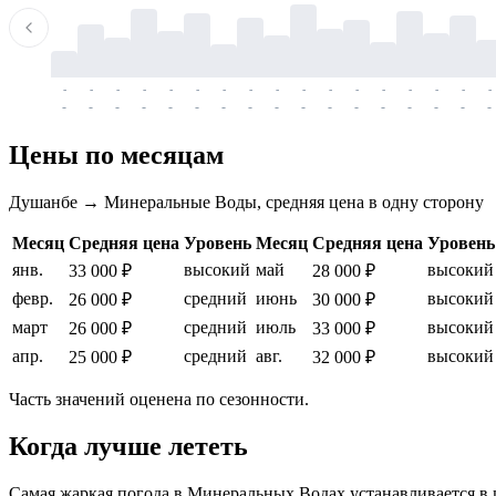
-
-
-
-
-
-
-
-
-
-
-
-
-
-
-
-
-
-
-
-
-
-
-
-
-
-
-
-
-
-
-
-
-
-
Цены по месяцам
Душанбе → Минеральные Воды, средняя цена в одну сторону
Месяц
Средняя цена
Уровень
Месяц
Средняя цена
Уровень
янв.
высокий
май
высокий
33 000 ₽
28 000 ₽
февр.
средний
июнь
высокий
26 000 ₽
30 000 ₽
март
средний
июль
высокий
26 000 ₽
33 000 ₽
апр.
средний
авг.
высокий
25 000 ₽
32 000 ₽
Часть значений оценена по сезонности.
Когда лучше лететь
Самая жаркая погода в
Минеральных Водах
устанавливается в 