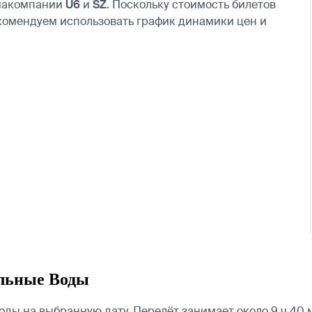
виакомпании
U6
и
SZ
. Поскольку стоимость билетов
комендуем использовать график динамики цен и
льные Воды
ы на выбранную дату. Перелёт занимает около 9 ч 40 