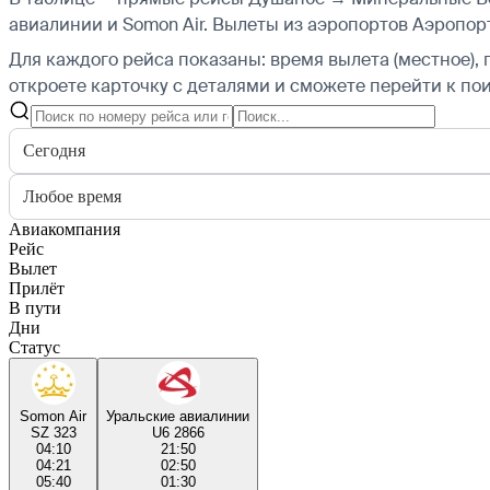
авиалинии и Somon Air.
Вылеты из аэропортов Аэропорт
Для каждого рейса показаны: время вылета (местное), 
откроете карточку с деталями и сможете перейти к пои
Сегодня
Любое время
Авиакомпания
Рейс
Вылет
Прилёт
В пути
Дни
Статус
Somon Air
Уральские авиалинии
SZ 323
U6 2866
04:10
21:50
04:21
02:50
05:40
01:30