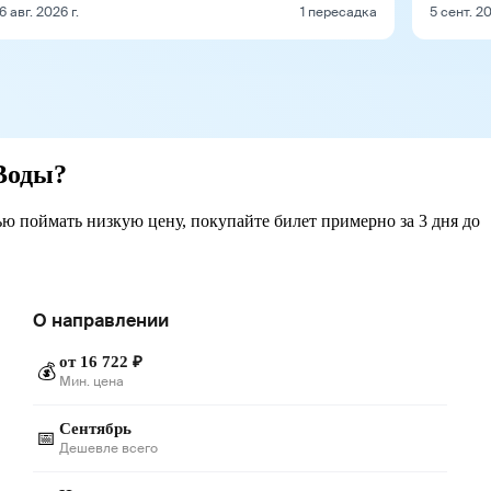
6 авг. 2026 г.
1 пересадка
5 сент. 20
Воды?
ю поймать низкую цену, покупайте билет примерно за 3 дня до
О направлении
от 16 722 ₽
💰
Мин. цена
Сентябрь
📅
Дешевле всего