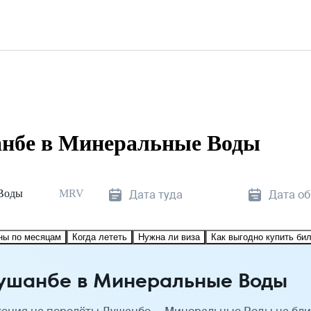
анбе в Минеральные Воды
Воды
MRV
Дата туда
Дата о
ны по месяцам
Когда лететь
Нужна ли виза
Как выгодно купить би
Душанбе в Минеральные Воды