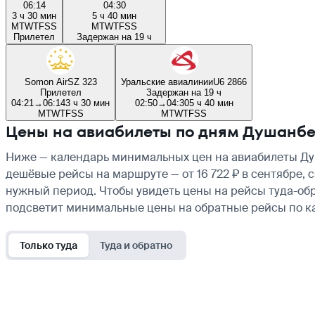
06:14
04:30
3 ч 30 мин
5 ч 40 мин
M
T
W
T
F
S
S
M
T
W
T
F
S
S
Прилетел
Задержан на 19 ч
Somon Air
SZ 323
Уральские авиалинии
U6 2866
Прилетел
Задержан на 19 ч
04:21
→
06:14
3 ч 30 мин
02:50
→
04:30
5 ч 40 мин
M
T
W
T
F
S
S
M
T
W
T
F
S
S
Цены на авиабилеты по дням Душанб
Ниже — календарь минимальных цен на авиабилеты Душ
дешёвые рейсы на маршруте — от 16 722 ₽ в сентябре, 
нужный период. Чтобы увидеть цены на рейсы туда-обр
подсветит минимальные цены на обратные рейсы по к
Только туда
Туда и обратно