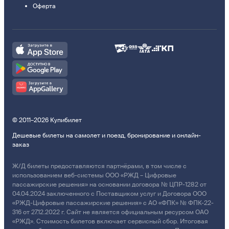
Оферта
© 2011–2026 Купибилет
Дешевые билеты на самолет и поезд, бронирование и онлайн-
заказ
Ж/Д билеты предоставляются партнёрами, в том числе с
использованием веб-системы ООО «РЖД – Цифровые
пассажирские решения» на основании договора № ЦПР-1282 от
04.04.2024 заключенного с Поставщиком услуг и Договора ООО
«РЖД-Цифровые пассажирские решения» с АО «ФПК» № ФПК-22-
316 от 27.12.2022 г. Сайт не является официальным ресурсом ОАО
«РЖД». Стоимость билетов включает сервисный сбор. Итоговая