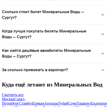
Сколько стоит билет Минеральные Воды —
Сургут?
Когда лучше покупать билеты Минеральные
Воды — Сургут?
Как найти дешёвые авиабилеты Минеральные
Воды — Сургут?
За сколько приезжать в аэропорт?
Куда ещё летают из Минеральных Вод
Смотреть все
Москва
Санкт-
Петербург
Стамбул
Ереван
Анталья
Дубай
Сочи
Ташкент
Екатерин