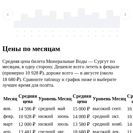
-
-
-
-
-
-
-
-
-
-
-
-
-
-
-
-
-
-
-
-
-
-
-
-
-
-
-
-
-
-
-
-
-
-
Цены по месяцам
Средняя цена билета Минеральные Воды — Сургут по
месяцам, в одну сторону. Дешевле всего лететь в феврале
(примерно 10 928 ₽), дороже всего — в августе (около
18 680 ₽). Сравните таблицу и график ниже и выберите
лучшее время для полёта.
Средняя
Средняя
Ср
Месяц
Уровень
Месяц
Уровень
Месяц
цена
цена
янв.
средний
май
высокий
сент.
14 596 ₽
15 000 ₽
16
февр.
низкий
июнь
средний
окт.
10 928 ₽
14 000 ₽
16
март
низкий
июль
средний
нояб.
12 000 ₽
13 580 ₽
14
апр.
средний
авг.
высокий
дек.
13 481 ₽
18 680 ₽
11