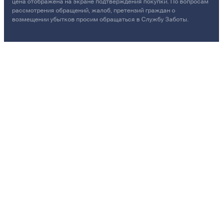
цена отображена на экране подтверждения покупки. По вопросам
рассмотрения обращений, жалоб, претензий граждан о
возмещении убытков просим обращаться в Службу Заботы.