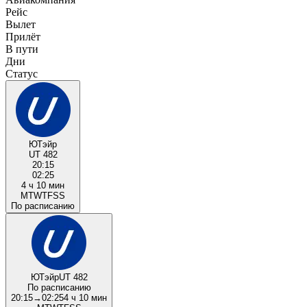
Рейс
Вылет
Прилёт
В пути
Дни
Статус
ЮТэйр
UT 482
20:15
02:25
4 ч 10 мин
M
T
W
T
F
S
S
По расписанию
ЮТэйр
UT 482
По расписанию
20:15
→
02:25
4 ч 10 мин