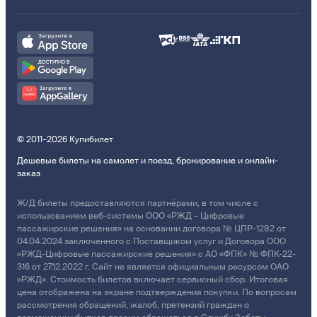
© 2011–2026 Купибилет
Дешевые билеты на самолет и поезд, бронирование и онлайн-
заказ
Ж/Д билеты предоставляются партнёрами, в том числе с
использованием веб-системы ООО «РЖД – Цифровые
пассажирские решения» на основании договора № ЦПР-1282 от
04.04.2024 заключенного с Поставщиком услуг и Договора ООО
«РЖД-Цифровые пассажирские решения» с АО «ФПК» № ФПК-22-
316 от 27.12.2022 г. Сайт не является официальным ресурсом ОАО
«РЖД». Стоимость билетов включает сервисный сбор. Итоговая
цена отображена на экране подтверждения покупки. По вопросам
рассмотрения обращений, жалоб, претензий граждан о