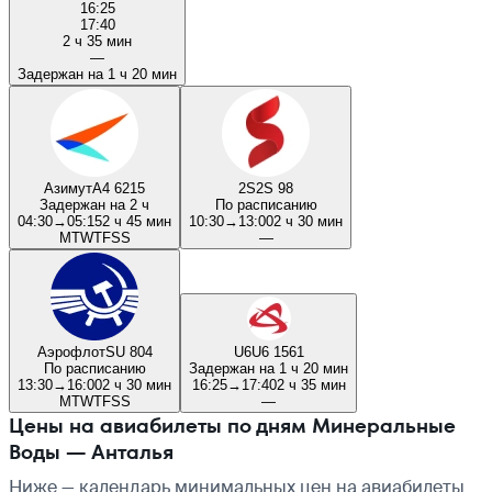
16:25
17:40
2 ч 35 мин
—
Задержан на 1 ч 20 мин
Азимут
A4 6215
2S
2S 98
Задержан на 2 ч
По расписанию
04:30
→
05:15
2 ч 45 мин
10:30
→
13:00
2 ч 30 мин
M
T
W
T
F
S
S
—
Аэрофлот
SU 804
U6
U6 1561
По расписанию
Задержан на 1 ч 20 мин
13:30
→
16:00
2 ч 30 мин
16:25
→
17:40
2 ч 35 мин
M
T
W
T
F
S
S
—
Цены на авиабилеты по дням Минеральные
Воды — Анталья
Ниже — календарь минимальных цен на авиабилеты