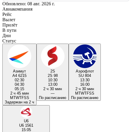
Обновлено: 08 авг. 2026 г.
Авиакомпания
Рейс
Вылет
Прилёт
В пути
Дни
Статус
Азимут
2S
Аэрофлот
A4 6215
2S 98
SU 804
02:30
10:30
13:30
04:30
13:00
16:00
05:15
2 ч 30 мин
2 ч 30 мин
2 ч 45 мин
—
M
T
W
T
F
S
S
M
T
W
T
F
S
S
По расписанию
По расписанию
Задержан на 2 ч
U6
U6 1561
15:05