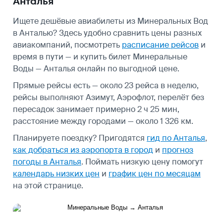
Анталья
Ищете дешёвые авиабилеты из Минеральных Вод
в Анталью? Здесь удобно сравнить цены разных
авиакомпаний, посмотреть
расписание рейсов
и
время в пути — и купить билет Минеральные
Воды — Анталья онлайн по выгодной цене.
Прямые рейсы есть — около 23 рейса в неделю,
рейсы выполняют Азимут, Аэрофлот, перелёт без
пересадок занимает примерно 2 ч 25 мин,
расстояние между городами — около 1 326 км.
Планируете поездку? Пригодятся
гид по Анталья
,
как добраться из аэропорта в город
и
прогноз
погоды в Анталья
.
Поймать низкую цену помогут
календарь низких цен
и
график цен по месяцам
на этой странице.