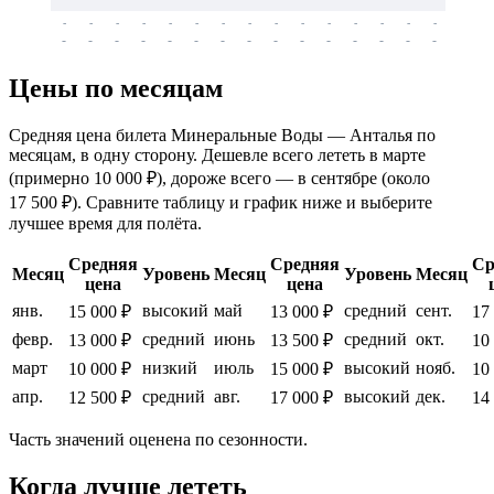
-
-
-
-
-
-
-
-
-
-
-
-
-
-
-
-
-
-
-
-
-
-
-
-
-
-
-
-
-
-
-
-
-
-
Цены по месяцам
Средняя цена билета Минеральные Воды — Анталья по
месяцам, в одну сторону. Дешевле всего лететь в марте
(примерно 10 000 ₽), дороже всего — в сентябре (около
17 500 ₽). Сравните таблицу и график ниже и выберите
лучшее время для полёта.
Средняя
Средняя
Ср
Месяц
Уровень
Месяц
Уровень
Месяц
цена
цена
янв.
высокий
май
средний
сент.
15 000 ₽
13 000 ₽
17
февр.
средний
июнь
средний
окт.
13 000 ₽
13 500 ₽
10
март
низкий
июль
высокий
нояб.
10 000 ₽
15 000 ₽
10
апр.
средний
авг.
высокий
дек.
12 500 ₽
17 000 ₽
14
Часть значений оценена по сезонности.
Когда лучше лететь