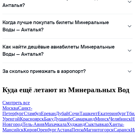
Анталья?
Когда лучше покупать билеты Минеральные
Воды — Анталья?
Как найти дешёвые авиабилеты Минеральные
Воды — Анталья?
За сколько приезжать в аэропорт?
Куда ещё летают из Минеральных Вод
Смотреть все
Москва
Санкт-
Петербург
Стамбул
Ереван
Дубай
Сочи
Ташкент
Екатеринбург
Тби
Уренгой
Красноярск
Баку
Душанбе
Самарканд
Минск
Челябинск
Н
Новгород
Тель-Авив
Махачкала
Худжанд
Сыктывкар
Ханты-
Мансийск
Киров
Оренбург
Астана
Пенза
Магнитогорск
Саранск
И