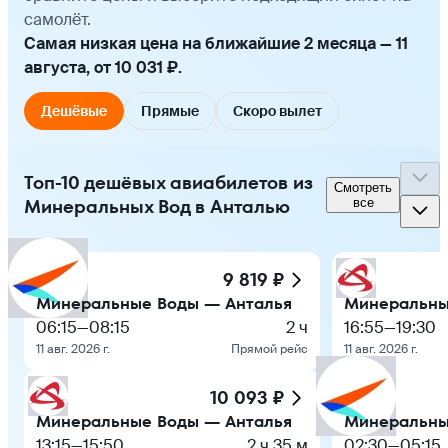
самолёт.
Самая низкая цена на ближайшие 2 месяца — 11
августа, от 10 031 ₽.
Дешёвые
Прямые
Скоро вылет
Топ-10 дешёвых авиабилетов из
Смотреть
Минеральных Вод в Анталью
все
9 819 ₽
Минеральные Воды — Анталья
Минеральны
06:15
—
08:15
2 ч
16:55
—
19:30
11 авг. 2026 г.
Прямой рейс
11 авг. 2026 г.
10 093 ₽
Минеральные Воды — Анталья
Минеральны
13:15
—
15:50
2 ч 35 м
02:30
—
05:15