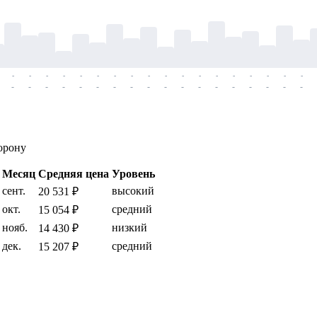
-
-
-
-
-
-
-
-
-
-
-
-
-
-
-
-
-
-
-
-
-
-
-
-
-
-
-
-
-
-
-
-
-
-
-
-
орону
Месяц
Средняя цена
Уровень
сент.
высокий
20 531 ₽
окт.
средний
15 054 ₽
нояб.
низкий
14 430 ₽
дек.
средний
15 207 ₽