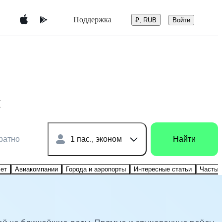
Поддержка
Войти
₽, RUB
й
ратно
1 пас., эконом
Найти
лет
Авиакомпании
Города и аэропорты
Интересные статьи
Частые