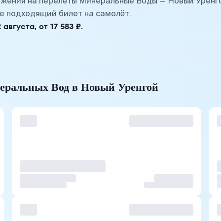
жения на перелёты Минеральные Воды — Новый Уренг
е подходящий билет на самолёт.
вгуста, от 17 583 ₽.
неральных Вод в Новый Уренгой