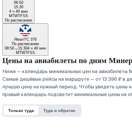
08:50
15:30
4 ч 40 мин
M
T
W
T
F
S
S
По расписанию
Ямал
YC 378
По расписанию
08:50
→
15:30
4 ч 40 мин
M
T
W
T
F
S
S
Цены на авиабилеты по дням Мине
Ниже — календарь минимальных цен на авиабилеты М
Самые дешёвые рейсы на маршруте — от 13 396 ₽ в де
лучшую цену на нужный период. Чтобы увидеть цены 
правый календарь подсветит минимальные цены на о
Только туда
Туда и обратно