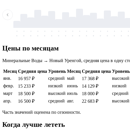
-
-
-
-
-
-
-
-
-
-
-
-
-
-
-
-
-
-
-
-
-
-
-
-
-
-
-
-
-
-
-
-
-
-
Цены по месяцам
Минеральные Воды → Новый Уренгой, средняя цена в одну ст
Месяц
Средняя цена
Уровень
Месяц
Средняя цена
Уровень
янв.
средний
май
высокий
16 957 ₽
17 368 ₽
февр.
низкий
июнь
низкий
15 233 ₽
14 129 ₽
март
высокий
июль
средний
18 500 ₽
18 000 ₽
апр.
средний
авг.
высокий
16 500 ₽
22 683 ₽
Часть значений оценена по сезонности.
Когда лучше лететь