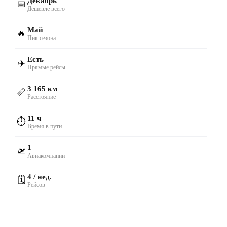
Декабрь
📅
Дешевле всего
Май
🔥
Пик сезона
Есть
✈️
Прямые рейсы
3 165 км
📏
Расстояние
11 ч
⏱️
Время в пути
1
🛫
Авиакомпании
4 / нед.
🗓️
Рейсов