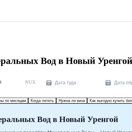
ральных Вод в Новый Уренго
й
NUX
Дата туда
Дата об
ны по месяцам
Когда лететь
Нужна ли виза
Как выгодно купить би
еральных Вод в Новый Уренгой