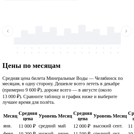
-
-
-
-
-
-
-
-
-
-
-
-
-
-
-
-
-
-
-
-
-
-
-
-
-
-
-
-
-
-
-
-
-
-
Цены по месяцам
Средняя цена билета Минеральные Воды — Челябинск по
месяцам, в одну сторону. Дешевле всего лететь в декабре
(примерно 9 600 ₽), дороже всего — в августе (около
13 000 ₽). Сравните таблицу и график ниже и выберите
лучшее время для полёта.
Средняя
Средняя
Ср
Месяц
Уровень
Месяц
Уровень
Месяц
цена
цена
янв.
средний
май
высокий
сент.
11 000 ₽
12 000 ₽
11
февр.
низкий
июнь
средний
окт.
10 200 ₽
11 500 ₽
10