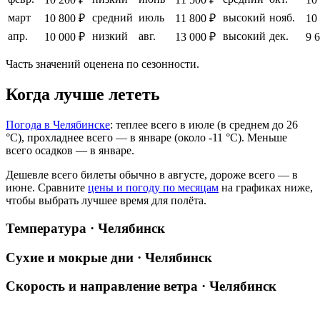
март
средний
июль
высокий
нояб.
10 800 ₽
11 800 ₽
10
апр.
низкий
авг.
высокий
дек.
10 000 ₽
13 000 ₽
9 
Часть значений оценена по сезонности.
Когда лучше лететь
Погода в Челябинске
: теплее всего в июле (в среднем до 26
°C), прохладнее всего — в январе (около -11 °C). Меньше
всего осадков — в январе.
Дешевле всего билеты обычно в августе, дороже всего — в
июне.
Сравните
цены и погоду по месяцам
на графиках ниже,
чтобы выбрать лучшее время для полёта.
Температура · Челябинск
Сухие и мокрые дни · Челябинск
Скорость и направление ветра · Челябинск