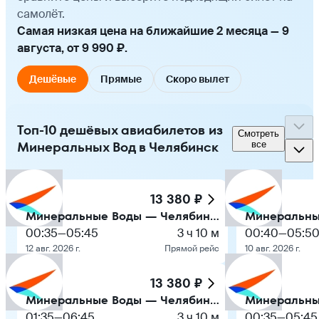
самолёт.
Самая низкая цена на ближайшие 2 месяца — 9
августа, от 9 990 ₽.
Дешёвые
Прямые
Скоро вылет
Топ-10 дешёвых авиабилетов из
Смотреть
Минеральных Вод в Челябинск
все
13 380 ₽
Минеральные Воды — Челябинск
00:35
—
05:45
3 ч 10 м
00:40
—
05:5
12 авг. 2026 г.
Прямой рейс
10 авг. 2026 г.
13 380 ₽
Минеральные Воды — Челябинск
01:35
—
06:45
3 ч 10 м
00:35
—
05:45