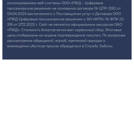
использованием веб-системы ООО «РЖД – Цифровые
пассажирские решения» на основании договора № ЦПР-1282 от
04.04.2024 заключенного с Поставщиком услуг и Договора ООО
«РЖД-Цифровые пассажирские решения» с АО «ФПК» № ФПК-22-
316 от 27.12.2022 г. Сайт не является официальным ресурсом ОАО
«РЖД». Стоимость билетов включает сервисный сбор. Итоговая
цена отображена на экране подтверждения покупки. По вопросам
рассмотрения обращений, жалоб, претензий граждан о
возмещении убытков просим обращаться в Службу Заботы.