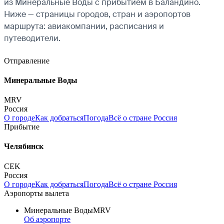
из Минеральные Воды с прибытием в Баландино.
Ниже — страницы городов, стран и аэропортов
маршрута: авиакомпании, расписания и
путеводители.
Отправление
Минеральные Воды
MRV
Россия
О городе
Как добраться
Погода
Всё о стране Россия
Прибытие
Челябинск
CEK
Россия
О городе
Как добраться
Погода
Всё о стране Россия
Аэропорты вылета
Минеральные Воды
MRV
Об аэропорте