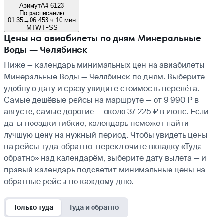
Азимут
A4 6123
По расписанию
01:35
→
06:45
3 ч 10 мин
M
T
W
T
F
S
S
Цены на авиабилеты по дням Минеральные
Воды — Челябинск
Ниже — календарь минимальных цен на авиабилеты
Минеральные Воды — Челябинск по дням. Выберите
удобную дату и сразу увидите стоимость перелёта.
Самые дешёвые рейсы на маршруте — от 9 990 ₽ в
августе, самые дорогие — около 37 225 ₽ в июне. Если
даты поездки гибкие, календарь поможет найти
лучшую цену на нужный период. Чтобы увидеть цены
на рейсы туда-обратно, переключите вкладку «Туда-
обратно» над календарём, выберите дату вылета — и
правый календарь подсветит минимальные цены на
обратные рейсы по каждому дню.
Только туда
Туда и обратно