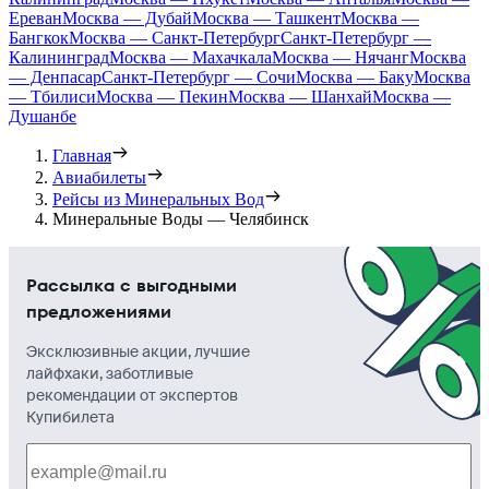
Ереван
Москва — Дубай
Москва — Ташкент
Москва —
Бангкок
Москва — Санкт-Петербург
Санкт-Петербург —
Калининград
Москва — Махачкала
Москва — Нячанг
Москва
— Денпасар
Санкт-Петербург — Сочи
Москва — Баку
Москва
— Тбилиси
Москва — Пекин
Москва — Шанхай
Москва —
Душанбе
Главная
Авиабилеты
Рейсы из Минеральных Вод
Минеральные Воды — Челябинск
Рассылка с выгодными
предложениями
Эксклюзивные акции, лучшие
лайфхаки, заботливые
рекомендации от экспертов
Купибилета