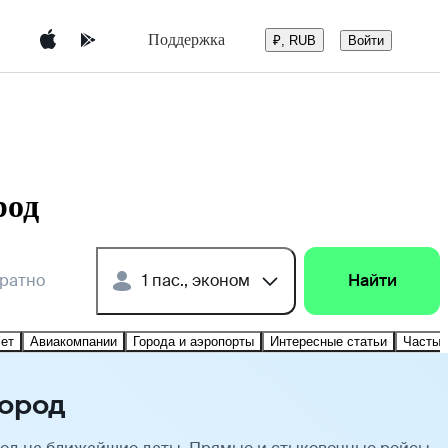
Поддержка
Войти
₽, RUB
род
братно
1 пас., эконом
Найти
лет
Авиакомпании
Города и аэропорты
Интересные статьи
Частые
город