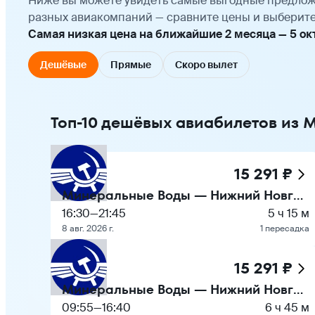
Ниже вы можете увидеть самые выгодные предлож
разных авиакомпаний — сравните цены и выберите
Самая низкая цена на ближайшие 2 месяца — 5 октяб
Дешёвые
Прямые
Скоро вылет
Топ-10 дешёвых авиабилетов из
15 291 ₽
Минеральные Воды — Нижний Новгород
16:30
—
21:45
5 ч 15 м
8 авг. 2026 г.
1 пересадка
15 291 ₽
Минеральные Воды — Нижний Новгород
09:55
—
16:40
6 ч 45 м