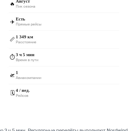
Август
🔥
Пик сезона
Есть
✈️
Прямые рейсы
1 349 км
📏
Расстояние
3 ч 5 мин
⏱️
Время в пути
1
🛫
Авиакомпании
4 / нед.
🗓️
Рейсов
 3 ч 5 мин. Регулярные перелёты выполняют Nordwind