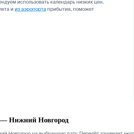
ндуем использовать календарь низких цен.
лета и
из аэропорта
прибытия, поможет
 — Нижний Новгород
 Новгород на выбранную дату. Перелёт занимает около