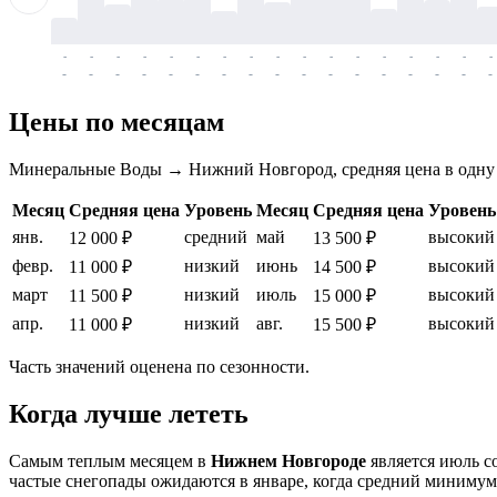
-
-
-
-
-
-
-
-
-
-
-
-
-
-
-
-
-
-
-
-
-
-
-
-
-
-
-
-
-
-
-
-
-
-
Цены по месяцам
Минеральные Воды → Нижний Новгород, средняя цена в одну
Месяц
Средняя цена
Уровень
Месяц
Средняя цена
Уровень
янв.
средний
май
высокий
12 000 ₽
13 500 ₽
февр.
низкий
июнь
высокий
11 000 ₽
14 500 ₽
март
низкий
июль
высокий
11 500 ₽
15 000 ₽
апр.
низкий
авг.
высокий
11 000 ₽
15 500 ₽
Часть значений оценена по сезонности.
Когда лучше лететь
Самым теплым месяцем в
Нижнем Новгороде
является июль с
частые снегопады ожидаются в январе, когда средний минимум 