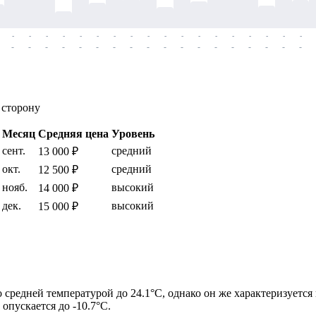
-
-
-
-
-
-
-
-
-
-
-
-
-
-
-
-
-
-
-
-
-
-
-
-
-
-
-
-
-
-
-
-
-
-
-
-
 сторону
Месяц
Средняя цена
Уровень
сент.
средний
13 000 ₽
окт.
средний
12 500 ₽
нояб.
высокий
14 000 ₽
дек.
высокий
15 000 ₽
о средней температурой до 24.1°C, однако он же характеризуетс
опускается до -10.7°C.