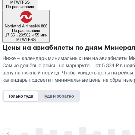
M
T
W
T
F
S
S
По расписанию
Nordwind Airlines
N4 806
По расписанию
17:55
→
20:50
2 ч 55 мин
M
T
W
T
F
S
S
Цены на авиабилеты по дням Минера
Ниже — календарь минимальных цен на авиабилеты Мин
Самые дешёвые рейсы на маршруте — от 5 334 ₽ в ноябр
цену на нужный период. Чтобы увидеть цены на рейсы 
календарь подсветит минимальные цены на обратные 
Только туда
Туда и обратно