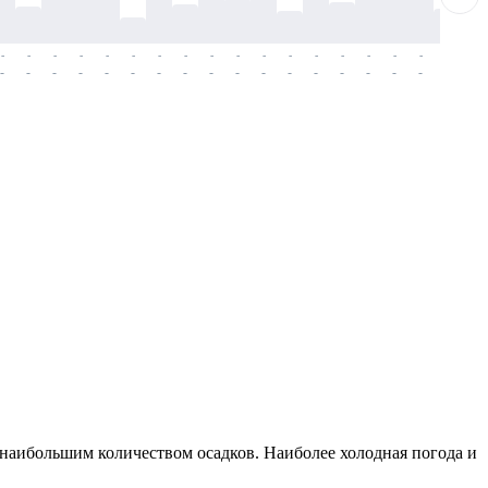
-
-
-
-
-
-
-
-
-
-
-
-
-
-
-
-
-
-
-
-
-
-
-
-
-
-
-
-
-
-
-
-
-
-
-
-
-
-
я наибольшим количеством осадков. Наиболее холодная погода и