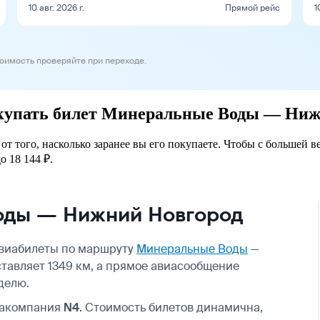
10 авг. 2026 г.
Прямой рейс
1
тоимость проверяйте при переходе.
покупать билет Минеральные Воды — Ни
того, насколько заранее вы его покупаете. Чтобы с большей в
о 18 144 ₽.
оды — Нижний Новгород
авиабилеты по маршруту
Минеральные Воды
—
ставляет 1349 км, а прямое авиасообщение
делю.
иакомпания
N4
. Стоимость билетов динамична,