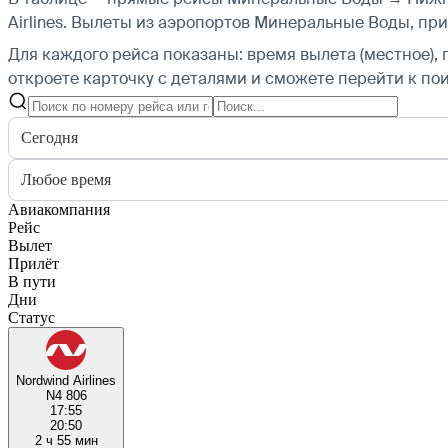
Airlines.
Вылеты из аэропортов Минеральные Воды, прил
Для каждого рейса показаны: время вылета (местное), 
откроете карточку с деталями и сможете перейти к пои
Сегодня
Любое время
Авиакомпания
Рейс
Вылет
Прилёт
В пути
Дни
Статус
Nordwind Airlines
N4 806
17:55
20:50
2 ч 55 мин