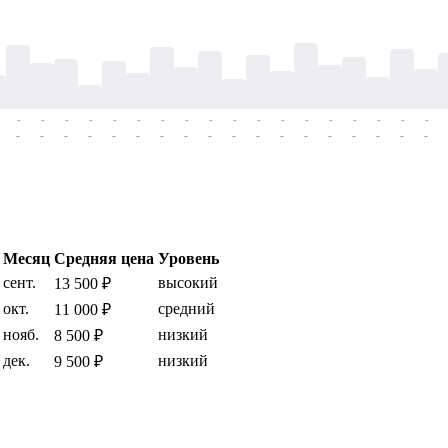
-
-
-
-
-
-
-
-
-
-
-
-
-
-
-
-
-
-
-
-
-
-
-
-
-
-
-
-
-
-
-
-
-
-
-
-
Месяц
Средняя цена
Уровень
сент.
высокий
13 500 ₽
окт.
средний
11 000 ₽
нояб.
низкий
8 500 ₽
дек.
низкий
9 500 ₽