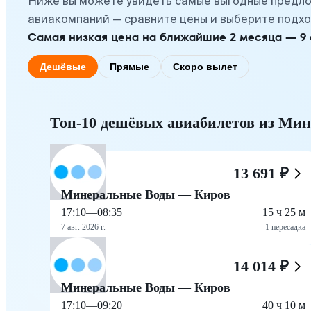
Ниже вы можете увидеть самые выгодные предло
авиакомпаний — сравните цены и выберите подхо
Самая низкая цена на ближайшие 2 месяца — 9 ав
Дешёвые
Прямые
Скоро вылет
Топ-10 дешёвых авиабилетов из Мин
13 691 ₽
Минеральные Воды — Киров
17:10
—
08:35
15 ч 25 м
7 авг. 2026 г.
1 пересадка
14 014 ₽
Минеральные Воды — Киров
17:10
—
09:20
40 ч 10 м