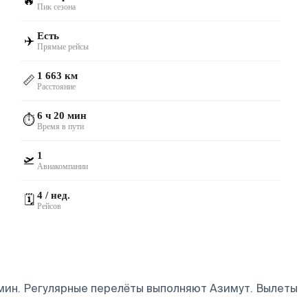
🔥
Пик сезона
Есть
✈️
Прямые рейсы
1 663 км
📏
Расстояние
6 ч 20 мин
⏱️
Время в пути
1
🛫
Авиакомпании
4 / нед.
🗓️
Рейсов
мин. Регулярные перелёты выполняют Азимут.
Вылеты