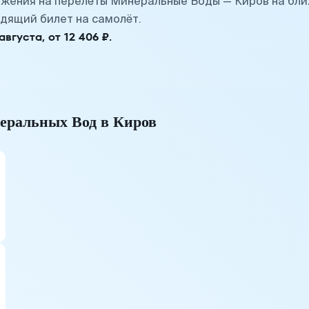
жения на перелёты Минеральные Воды — Киров на бли
дящий билет на самолёт.
густа, от 12 406 ₽.
еральных Вод в Киров