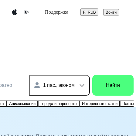
Поддержка
Войти
₽, RUB
ратно
1 пас., эконом
Найти
лет
Авиакомпании
Города и аэропорты
Интересные статьи
Частые