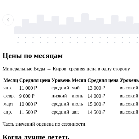
-
-
-
-
-
-
-
-
-
-
-
-
-
-
-
-
-
-
-
-
-
-
-
-
-
-
-
-
-
-
-
-
-
-
Цены по месяцам
Минеральные Воды → Киров, средняя цена в одну сторону
Месяц
Средняя цена
Уровень
Месяц
Средняя цена
Уровень
янв.
средний
май
высокий
11 000 ₽
13 000 ₽
февр.
низкий
июнь
высокий
9 000 ₽
14 000 ₽
март
средний
июль
высокий
10 000 ₽
15 000 ₽
апр.
средний
авг.
высокий
11 500 ₽
14 500 ₽
Часть значений оценена по сезонности.
Когда лучше лететь