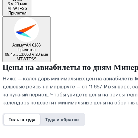
3 ч 20 мин
M
T
W
T
F
S
S
Прилетел
Азимут
A4 6183
Прилетел
09:45
→
13:05
3 ч 20 мин
M
T
W
T
F
S
S
Цены на авиабилеты по дням Мине
Ниже — календарь минимальных цен на авиабилеты М
дешёвые рейсы на маршруте — от 11 657 ₽ в январе, 
на нужный период. Чтобы увидеть цены на рейсы туд
календарь подсветит минимальные цены на обратные
Только туда
Туда и обратно