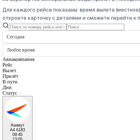
Для каждого рейса показаны: время вылета (местное),
откроете карточку с деталями и сможете перейти к п
Сегодня
Любое время
Авиакомпания
Рейс
Вылет
Прилёт
В пути
Дни
Статус
Азимут
A4 6183
09:45
13:05