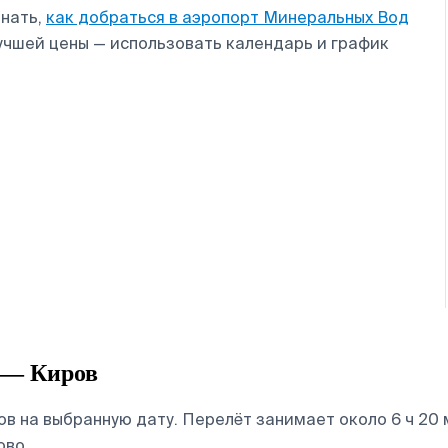
знать,
как добраться в аэропорт Минеральных Вод
лучшей цены — использовать календарь и график
 — Киров
 на выбранную дату. Перелёт занимает около 6 ч 20 
ово.