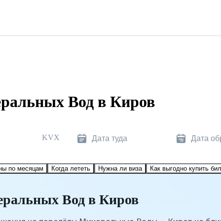
ральных Вод в Киров
KVX
Дата туда
Дата об
ны по месяцам
Когда лететь
Нужна ли виза
Как выгодно купить би
еральных Вод в Киров