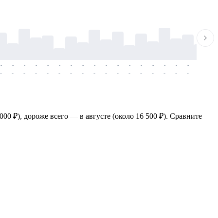
-
-
-
-
-
-
-
-
-
-
-
-
-
-
-
-
-
-
-
-
-
-
-
-
-
-
-
-
-
-
-
-
-
-
-
-
-
-
0 ₽), дороже всего — в августе (около 16 500 ₽). Сравните