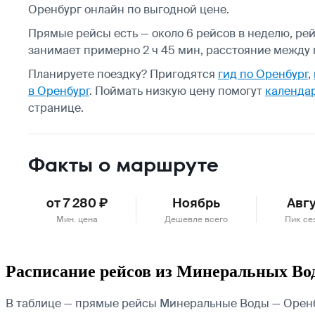
Оренбург онлайн по выгодной цене.
Прямые рейсы есть — около 6 рейсов в неделю, ре
занимает примерно 2 ч 45 мин, расстояние между г
Планируете поездку? Пригодятся
гид по Оренбург
,
в Оренбург
.
Поймать низкую цену помогут
календар
странице.
Факты о маршруте
от 7 280 ₽
Ноябрь
Авг
Мин. цена
Дешевле всего
Пик се
Расписание рейсов из Минеральных Во
В таблице — прямые рейсы Минеральные Воды — Оренбу