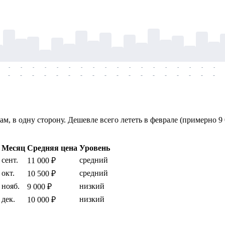
-
-
-
-
-
-
-
-
-
-
-
-
-
-
-
-
-
-
-
-
-
-
-
-
-
-
-
-
-
-
-
-
-
-
-
-
в одну сторону. Дешевле всего лететь в феврале (примерно 9 00
Месяц
Средняя цена
Уровень
сент.
средний
11 000 ₽
окт.
средний
10 500 ₽
нояб.
низкий
9 000 ₽
дек.
низкий
10 000 ₽