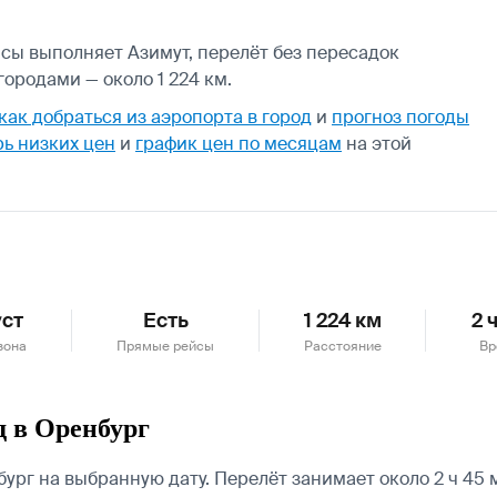
йсы выполняет Азимут, перелёт без пересадок
ородами — около 1 224 км.
как добраться из аэропорта в город
и
прогноз погоды
ь низких цен
и
график цен по месяцам
на этой
уст
Есть
1 224 км
2 
зона
Прямые рейсы
Расстояние
Вр
д в Оренбург
рг на выбранную дату. Перелёт занимает около 2 ч 45 