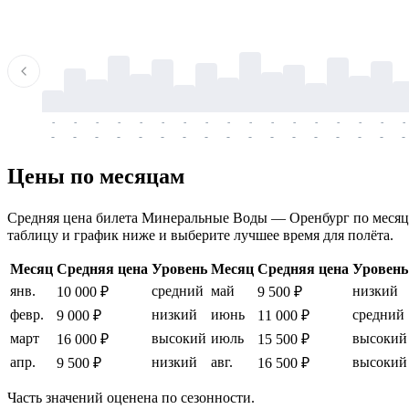
-
-
-
-
-
-
-
-
-
-
-
-
-
-
-
-
-
-
-
-
-
-
-
-
-
-
-
-
-
-
-
-
-
-
Цены по месяцам
Средняя цена билета Минеральные Воды — Оренбург по месяцам, 
таблицу и график ниже и выберите лучшее время для полёта.
Месяц
Средняя цена
Уровень
Месяц
Средняя цена
Уровень
янв.
средний
май
низкий
10 000 ₽
9 500 ₽
февр.
низкий
июнь
средний
9 000 ₽
11 000 ₽
март
высокий
июль
высокий
16 000 ₽
15 500 ₽
апр.
низкий
авг.
высокий
9 500 ₽
16 500 ₽
Часть значений оценена по сезонности.