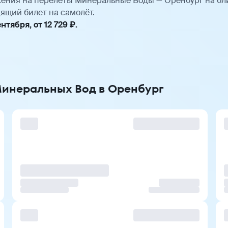
ения на перелёты Минеральные Воды — Оренбург на бл
ящий билет на самолёт.
тября, от 12 729 ₽.
Минеральных Вод в Оренбург