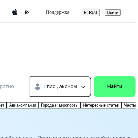
Поддержка
Войти
₽, RUB
братно
1 пас., эконом
Найти
лет
Авиакомпании
Города и аэропорты
Интересные статьи
Частые