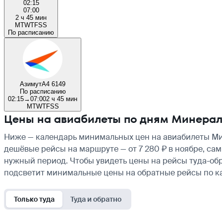
02:15
07:00
2 ч 45 мин
M
T
W
T
F
S
S
По расписанию
Азимут
A4 6149
По расписанию
02:15
→
07:00
2 ч 45 мин
M
T
W
T
F
S
S
Цены на авиабилеты по дням Минера
Ниже — календарь минимальных цен на авиабилеты Мин
дешёвые рейсы на маршруте — от 7 280 ₽ в ноябре, сам
нужный период. Чтобы увидеть цены на рейсы туда-обр
подсветит минимальные цены на обратные рейсы по к
Только туда
Туда и обратно