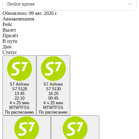
Любое время
Обновлено: 09 авг. 2026 г.
Авиакомпания
Рейс
Вылет
Прилёт
В пути
Дни
Статус
S7 Airlines
S7 Airlines
S7 5128
S7 5130
13:45
16:20
22:10
00:45
4 ч 25 мин
4 ч 25 мин
M
T
W
T
F
S
S
M
T
W
T
F
S
S
По расписанию
По расписанию