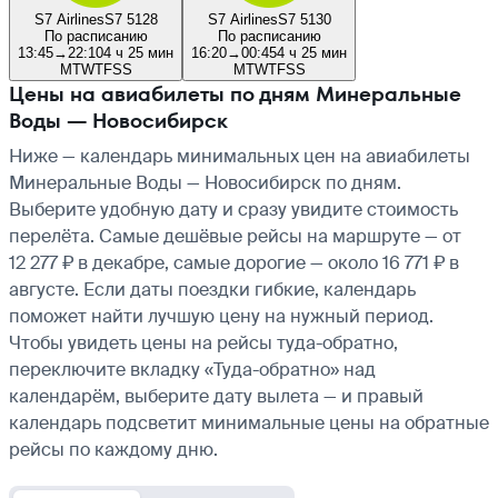
S7 Airlines
S7 5128
S7 Airlines
S7 5130
По расписанию
По расписанию
13:45
→
22:10
4 ч 25 мин
16:20
→
00:45
4 ч 25 мин
M
T
W
T
F
S
S
M
T
W
T
F
S
S
Цены на авиабилеты по дням Минеральные
Воды — Новосибирск
Ниже — календарь минимальных цен на авиабилеты
Минеральные Воды — Новосибирск по дням.
Выберите удобную дату и сразу увидите стоимость
перелёта. Самые дешёвые рейсы на маршруте — от
12 277 ₽ в декабре, самые дорогие — около 16 771 ₽ в
августе. Если даты поездки гибкие, календарь
поможет найти лучшую цену на нужный период.
Чтобы увидеть цены на рейсы туда-обратно,
переключите вкладку «Туда-обратно» над
календарём, выберите дату вылета — и правый
календарь подсветит минимальные цены на обратные
рейсы по каждому дню.