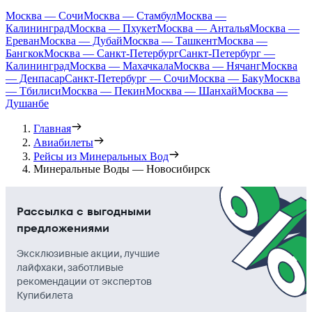
Москва — Сочи
Москва — Стамбул
Москва —
Калининград
Москва — Пхукет
Москва — Анталья
Москва —
Ереван
Москва — Дубай
Москва — Ташкент
Москва —
Бангкок
Москва — Санкт-Петербург
Санкт-Петербург —
Калининград
Москва — Махачкала
Москва — Нячанг
Москва
— Денпасар
Санкт-Петербург — Сочи
Москва — Баку
Москва
— Тбилиси
Москва — Пекин
Москва — Шанхай
Москва —
Душанбе
Главная
Авиабилеты
Рейсы из Минеральных Вод
Минеральные Воды — Новосибирск
Рассылка с выгодными
предложениями
Эксклюзивные акции, лучшие
лайфхаки, заботливые
рекомендации от экспертов
Купибилета