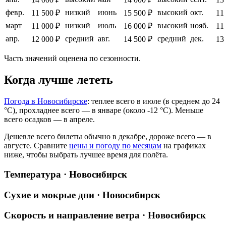
февр.
низкий
июнь
высокий
окт.
11 500 ₽
15 500 ₽
11
март
низкий
июль
высокий
нояб.
11 000 ₽
16 000 ₽
11
апр.
средний
авг.
средний
дек.
12 000 ₽
14 500 ₽
13
Часть значений оценена по сезонности.
Когда лучше лететь
Погода в Новосибирске
: теплее всего в июле (в среднем до 24
°C), прохладнее всего — в январе (около -12 °C). Меньше
всего осадков — в апреле.
Дешевле всего билеты обычно в декабре, дороже всего — в
августе.
Сравните
цены и погоду по месяцам
на графиках
ниже, чтобы выбрать лучшее время для полёта.
Температура · Новосибирск
Сухие и мокрые дни · Новосибирск
Скорость и направление ветра · Новосибирск