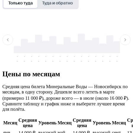
Только туда
Туда и обратно
-
-
-
-
-
-
-
-
-
-
-
-
-
-
-
-
-
-
-
-
-
-
-
-
-
-
-
-
-
-
-
-
-
-
Цены по месяцам
Средняя цена билета Минеральные Воды — Новосибирск по
месяцам, в одну сторону. Дешевле всего лететь в марте
(примерно 11 000 ₽), дороже всего — в июле (около 16 000 ₽).
Сравните таблицу и график ниже и выберите лучшее время
для полёта.
Средняя
Средняя
Ср
Месяц
Уровень
Месяц
Уровень
Месяц
цена
цена
янв.
высокий
май
высокий
сент.
14 000 ₽
14 000 ₽
13