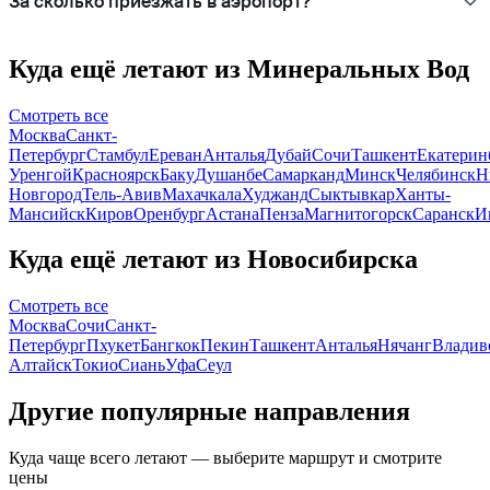
За сколько приезжать в аэропорт?
Куда ещё летают из Минеральных Вод
Смотреть все
Москва
Санкт-
Петербург
Стамбул
Ереван
Анталья
Дубай
Сочи
Ташкент
Екатерин
Уренгой
Красноярск
Баку
Душанбе
Самарканд
Минск
Челябинск
Н
Новгород
Тель-Авив
Махачкала
Худжанд
Сыктывкар
Ханты-
Мансийск
Киров
Оренбург
Астана
Пенза
Магнитогорск
Саранск
И
Куда ещё летают из Новосибирска
Смотреть все
Москва
Сочи
Санкт-
Петербург
Пхукет
Бангкок
Пекин
Ташкент
Анталья
Нячанг
Владив
Алтайск
Токио
Сиань
Уфа
Сеул
Другие популярные направления
Куда чаще всего летают — выберите маршрут и смотрите
цены