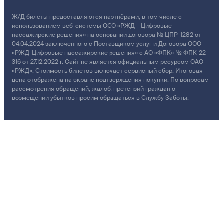
Ж/Д билеты предоставляются партнёрами, в том числе с
использованием веб-системы ООО «РЖД – Цифровые
пассажирские решения» на основании договора № ЦПР-1282 от
04.04.2024 заключенного с Поставщиком услуг и Договора ООО
«РЖД-Цифровые пассажирские решения» с АО «ФПК» № ФПК-22-
316 от 27.12.2022 г. Сайт не является официальным ресурсом ОАО
«РЖД». Стоимость билетов включает сервисный сбор. Итоговая
цена отображена на экране подтверждения покупки. По вопросам
рассмотрения обращений, жалоб, претензий граждан о
возмещении убытков просим обращаться в Службу Заботы.