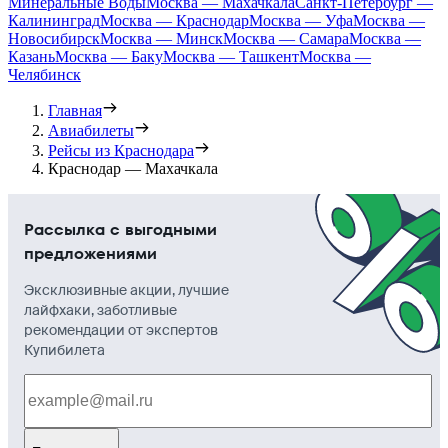
Минеральные Воды
Москва — Махачкала
Санкт-Петербург —
Калининград
Москва — Краснодар
Москва — Уфа
Москва —
Новосибирск
Москва — Минск
Москва — Самара
Москва —
Казань
Москва — Баку
Москва — Ташкент
Москва —
Челябинск
Главная
Авиабилеты
Рейсы из Краснодара
Краснодар — Махачкала
Рассылка с выгодными
предложениями
Эксклюзивные акции, лучшие
лайфхаки, заботливые
рекомендации от экспертов
Купибилета