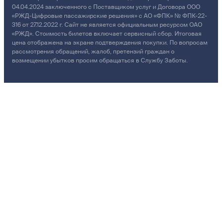
04.04.2024 заключенного с Поставщиком услуг и Договора ООО
«РЖД-Цифровые пассажирские решения» с АО «ФПК» № ФПК-22-
316 от 27.12.2022 г. Сайт не является официальным ресурсом ОАО
«РЖД». Стоимость билетов включает сервисный сбор. Итоговая
цена отображена на экране подтверждения покупки. По вопросам
рассмотрения обращений, жалоб, претензий граждан о
возмещении убытков просим обращаться в Службу Заботы.