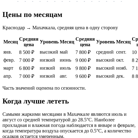
-
-
-
-
-
-
-
-
-
-
-
-
-
-
-
-
-
Цены по месяцам
Краснодар → Махачкала, средняя цена в одну сторону
Средняя
Средняя
Ср
Месяц
Уровень
Месяц
Уровень
Месяц
цена
цена
янв.
высокий
май
средний
сент.
8 500 ₽
7 800 ₽
10
февр.
низкий
июнь
высокий
окт.
7 000 ₽
9 000 ₽
8 
март
низкий
июль
высокий
нояб.
6 800 ₽
9 800 ₽
7 
апр.
низкий
авг.
высокий
дек.
7 000 ₽
9 600 ₽
8 
Часть значений оценена по сезонности.
Когда лучше лететь
Самыми жаркими месяцами в
Махачкале
являются июль и
август со средней температурой до 28.5°C. Наиболее
прохладная и влажная погода наблюдается в январе и феврале,
когда температура воздуха опускается до 0.5°C, а количество
осадков остается умеренным.