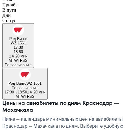
Прилёт
В пути
Дни
Статус
Ред Вингс
WZ 1561
17:30
18:50
1 ч 20 мин
M
T
W
T
F
S
S
По расписанию
Ред Вингс
WZ 1561
По расписанию
17:30
→
18:50
1 ч 20 мин
M
T
W
T
F
S
S
Цены на авиабилеты по дням Краснодар —
Махачкала
Ниже — календарь минимальных цен на авиабилеты
Краснодар — Махачкала по дням. Выберите удобную