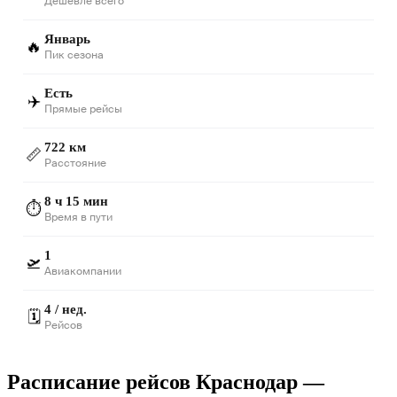
Дешевле всего
Январь
🔥
Пик сезона
Есть
✈️
Прямые рейсы
722 км
📏
Расстояние
8 ч 15 мин
⏱️
Время в пути
1
🛫
Авиакомпании
4 / нед.
🗓️
Рейсов
Расписание рейсов Краснодар —