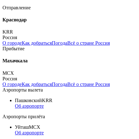
Отправление
Краснодар
KRR
Россия
О городе
Как добраться
Погода
Всё о стране Россия
Прибытие
Махачкала
MCX
Россия
О городе
Как добраться
Погода
Всё о стране Россия
Аэропорты вылета
Пашковский
KRR
Об аэропорте
Аэропорты прилёта
Уйташ
MCX
Об аэропорте