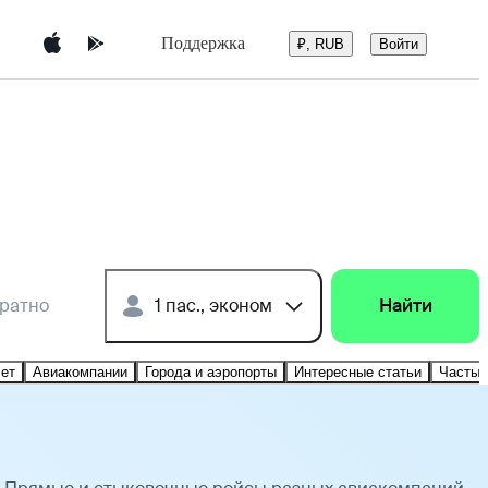
Поддержка
Войти
₽, RUB
братно
1 пас., эконом
Найти
лет
Авиакомпании
Города и аэропорты
Интересные статьи
Частые