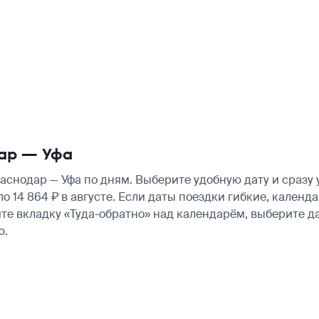
ар — Уфа
снодар — Уфа по дням. Выберите удобную дату и сразу
ло 14 864 ₽ в августе. Если даты поездки гибкие, кале
те вкладку «Туда-обратно» над календарём, выберите д
ю.