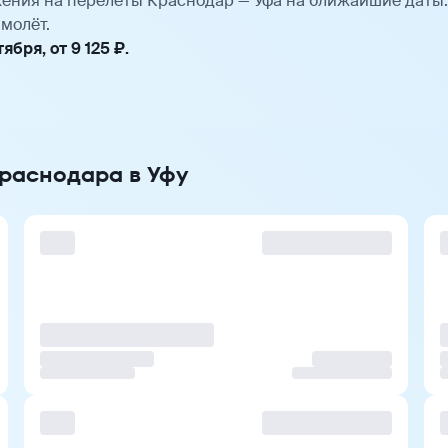
ения на перелёты Краснодар — Уфа на ближайшие даты
молёт.
бря, от 9 125 ₽.
Краснодара в Уфу