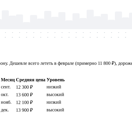
-
-
-
-
-
-
-
-
-
-
-
-
-
-
-
-
-
-
-
-
-
-
-
-
-
-
-
-
-
-
-
-
-
-
-
-
ну. Дешевле всего лететь в феврале (примерно 11 800 ₽), дорож
Месяц
Средняя цена
Уровень
сент.
низкий
12 300 ₽
окт.
высокий
13 600 ₽
нояб.
низкий
12 100 ₽
дек.
высокий
13 900 ₽