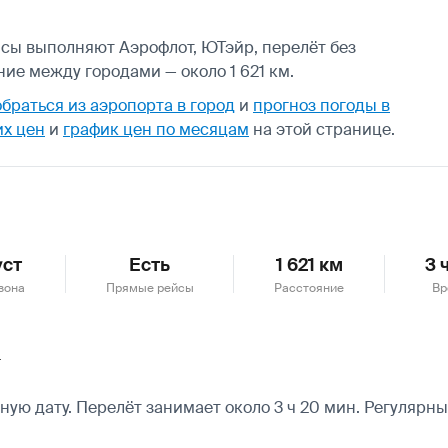
йсы выполняют Аэрофлот, ЮТэйр, перелёт без
ие между городами — около 1 621 км.
обраться из аэропорта в город
и
прогноз погоды в
их цен
и
график цен по месяцам
на этой странице.
уст
Есть
1 621 км
3 
зона
Прямые рейсы
Расстояние
Вр
у
ую дату. Перелёт занимает около 3 ч 20 мин. Регуляр