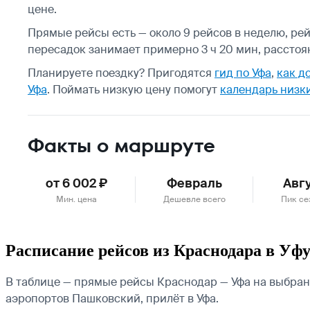
цене.
Прямые рейсы есть — около 9 рейсов в неделю, ре
пересадок занимает примерно 3 ч 20 мин, расстоян
Планируете поездку? Пригодятся
гид по Уфа
,
как д
Уфа
.
Поймать низкую цену помогут
календарь низк
Факты о маршруте
от 6 002 ₽
Февраль
Авг
Мин. цена
Дешевле всего
Пик се
Расписание рейсов из Краснодара в Уф
В таблице — прямые рейсы Краснодар — Уфа на выбранн
аэропортов Пашковский, прилёт в Уфа.