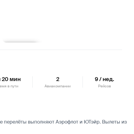
Подробнее
ч 20 мин
2
9 / нед.
емя в пути
Авиакомпании
Рейсов
ные перелёты выполняют Аэрофлот и ЮТэйр.
Вылеты из