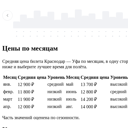
-
-
-
-
-
-
-
-
-
-
-
-
-
-
-
-
-
-
-
-
-
-
-
-
-
-
-
-
-
-
-
-
-
-
Цены по месяцам
Средняя цена билета Краснодар — Уфа по месяцам, в одну сторо
ниже и выберите лучшее время для полёта.
Месяц
Средняя цена
Уровень
Месяц
Средняя цена
Уровень
янв.
средний
май
высокий
12 900 ₽
13 700 ₽
февр.
низкий
июнь
средний
11 800 ₽
12 800 ₽
март
низкий
июль
высокий
11 900 ₽
14 200 ₽
апр.
низкий
авг.
высокий
12 000 ₽
14 000 ₽
Часть значений оценена по сезонности.