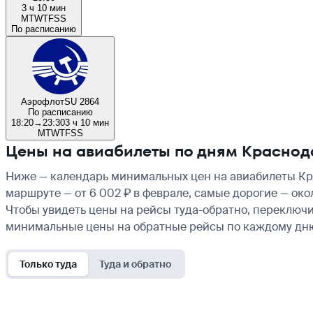
3 ч 10 мин
M
T
W
T
F
S
S
По расписанию
Аэрофлот
SU 2864
По расписанию
18:20
→
23:30
3 ч 10 мин
M
T
W
T
F
S
S
Цены на авиабилеты по дням Краснод
Ниже — календарь минимальных цен на авиабилеты Кра
маршруте — от 6 002 ₽ в феврале, самые дорогие — око
Чтобы увидеть цены на рейсы туда-обратно, переключи
минимальные цены на обратные рейсы по каждому дн
Только туда
Туда и обратно