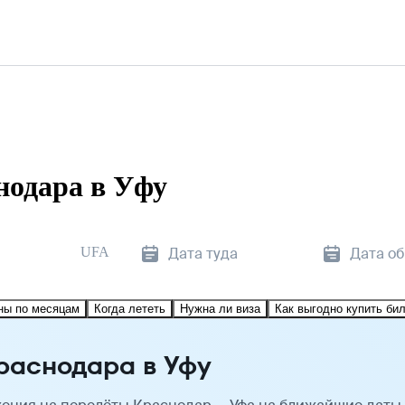
нодара в Уфу
UFA
Дата туда
Дата о
ны по месяцам
Когда лететь
Нужна ли виза
Как выгодно купить би
раснодара в Уфу