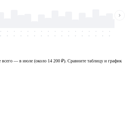
-
-
-
-
-
-
-
-
-
-
-
-
-
-
-
-
-
-
-
-
-
-
-
-
-
-
-
-
-
-
-
-
-
-
-
-
-
-
е всего — в июле (около 14 200 ₽). Сравните таблицу и график