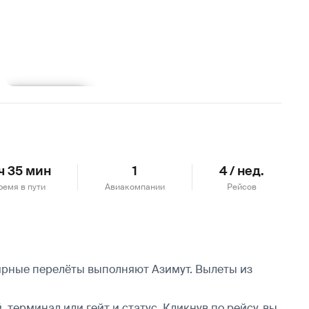
Подробнее
 ч 35 мин
1
4 / нед.
ремя в пути
Авиакомпании
Рейсов
лярные перелёты выполняют Азимут.
Вылеты из
 терминал или гейт и статус. Кликнув по рейсу, вы