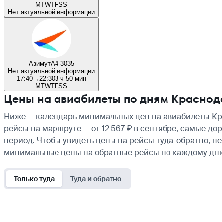
M
T
W
T
F
S
S
Нет актуальной информации
Азимут
A4 3035
Нет актуальной информации
17:40
→
22:30
3 ч 50 мин
M
T
W
T
F
S
S
Цены на авиабилеты по дням Красно
Ниже — календарь минимальных цен на авиабилеты Кра
рейсы на маршруте — от 12 567 ₽ в сентябре, самые до
период. Чтобы увидеть цены на рейсы туда-обратно, п
минимальные цены на обратные рейсы по каждому дн
Только туда
Туда и обратно