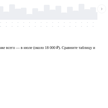
-
-
-
-
-
-
-
-
-
-
-
-
-
-
-
-
-
-
-
-
-
-
-
-
-
-
-
-
-
-
-
-
-
-
-
-
-
-
оже всего — в июле (около 18 000 ₽). Сравните таблицу и