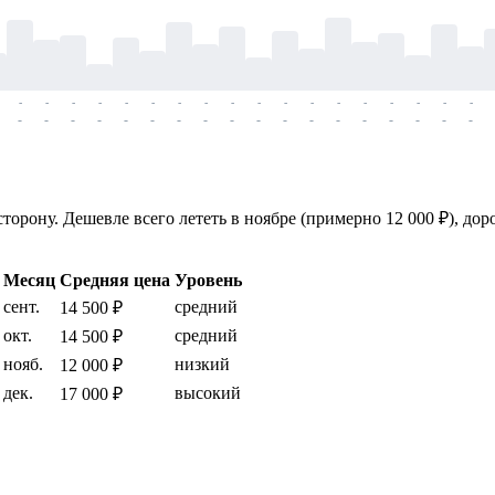
-
-
-
-
-
-
-
-
-
-
-
-
-
-
-
-
-
-
-
-
-
-
-
-
-
-
-
-
-
-
-
-
-
-
-
-
орону. Дешевле всего лететь в ноябре (примерно 12 000 ₽), дор
Месяц
Средняя цена
Уровень
сент.
средний
14 500 ₽
окт.
средний
14 500 ₽
нояб.
низкий
12 000 ₽
дек.
высокий
17 000 ₽