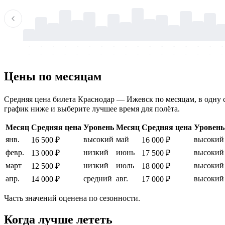
-
-
-
-
-
-
-
-
-
-
-
-
-
-
-
-
-
-
-
-
-
-
-
-
-
-
-
-
-
-
-
-
-
-
Цены по месяцам
Средняя цена билета Краснодар — Ижевск по месяцам, в одну ст
график ниже и выберите лучшее время для полёта.
Месяц
Средняя цена
Уровень
Месяц
Средняя цена
Уровень
янв.
высокий
май
высокий
16 500 ₽
16 000 ₽
февр.
низкий
июнь
высокий
13 000 ₽
17 500 ₽
март
низкий
июль
высокий
12 500 ₽
18 000 ₽
апр.
средний
авг.
высокий
14 000 ₽
17 000 ₽
Часть значений оценена по сезонности.
Когда лучше лететь