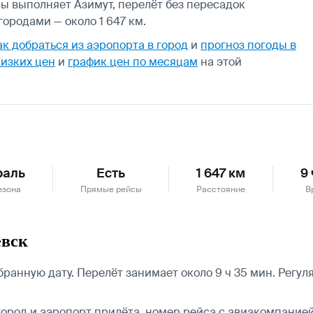
сы выполняет Азимут, перелёт без пересадок
ородами — около 1 647 км.
ак добраться из аэропорта в город
и
прогноз погоды в
низких цен
и
график цен по месяцам
на этой
раль
Есть
1 647 км
9
езона
Прямые рейсы
Расстояние
В
евск
ранную дату. Перелёт занимает около 9 ч 35 мин. Регу
город и аэропорт прилёта, номер рейса с авиакомпанией,