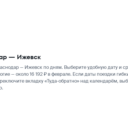
дар — Ижевск
снодар — Ижевск по дням. Выберите удобную дату и ср
рогие — около 16 192 ₽ в феврале. Если даты поездки ги
ереключите вкладку «Туда-обратно» над календарём, вы
ю.