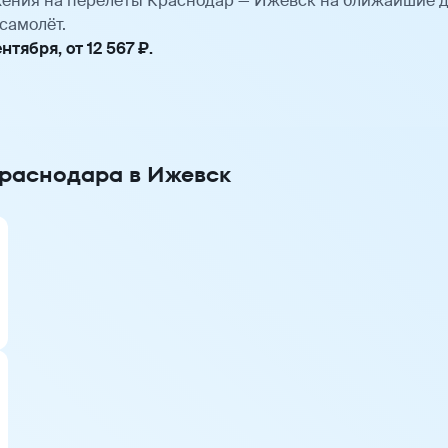
ения на перелёты Краснодар — Ижевск на ближайшие 
самолёт.
тября, от 12 567 ₽.
Краснодара в Ижевск