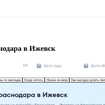
нодара в Ижевск
IJK
Дата туда
Дата о
ны по месяцам
Когда лететь
Нужна ли виза
Как выгодно купить би
раснодара в Ижевск