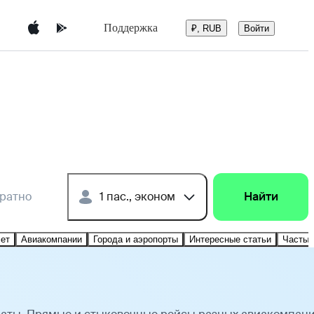
Поддержка
Войти
₽, RUB
братно
1 пас., эконом
Найти
лет
Авиакомпании
Города и аэропорты
Интересные статьи
Частые