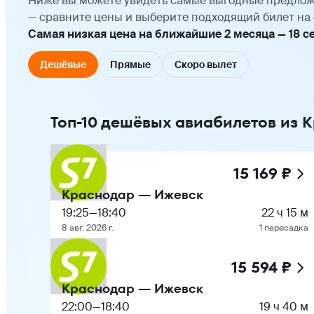
Ниже вы можете увидеть самые выгодные предлож
— сравните цены и выберите подходящий билет на 
Самая низкая цена на ближайшие 2 месяца — 18 сен
Дешёвые
Прямые
Скоро вылет
Топ-10 дешёвых авиабилетов из 
15 169 ₽
Краснодар — Ижевск
19:25
—
18:40
22 ч 15 м
8 авг. 2026 г.
1 пересадка
15 594 ₽
Краснодар — Ижевск
22:00
—
18:40
19 ч 40 м