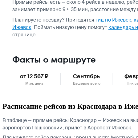
Прямые рейсы есть — около 4 рейса в неделю, рей
занимает примерно 9 ч 35 мин, расстояние между г
Планируете поездку? Пригодятся
гид по Ижевск
,
к
Ижевск
.
Поймать низкую цену помогут
календарь 
странице.
Факты о маршруте
от 12 567 ₽
Сентябрь
Фев
Мин. цена
Дешевле всего
Пик с
Расписание рейсов из Краснодара в Иж
В таблице — прямые рейсы Краснодар — Ижевск на выб
аэропортов Пашковский, прилёт в Аэропорт Ижевск.
Для каждого рейса показаны: время вылета (местное), 