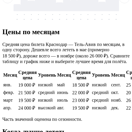
-
-
-
-
-
-
-
-
-
-
-
-
-
-
-
-
-
-
-
-
-
-
-
-
-
-
-
-
-
-
-
-
-
-
Цены по месяцам
Средняя цена билета Краснодар — Тель-Авив по месяцам, в
одну сторону. Дешевле всего лететь в мае (примерно
18 500 ₽), дороже всего — в ноябре (около 26 000 ₽). Сравните
таблицу и график ниже и выберите лучшее время для полёта.
Средняя
Средняя
Ср
Месяц
Уровень
Месяц
Уровень
Месяц
цена
цена
янв.
низкий
май
низкий
сент.
19 000 ₽
18 500 ₽
25
февр.
средний
июнь
средний
окт.
21 500 ₽
22 000 ₽
20
март
низкий
июль
средний
нояб.
19 500 ₽
23 000 ₽
26
апр.
высокий
авг.
низкий
дек.
24 000 ₽
19 500 ₽
22
Часть значений оценена по сезонности.
Когда лучше лететь