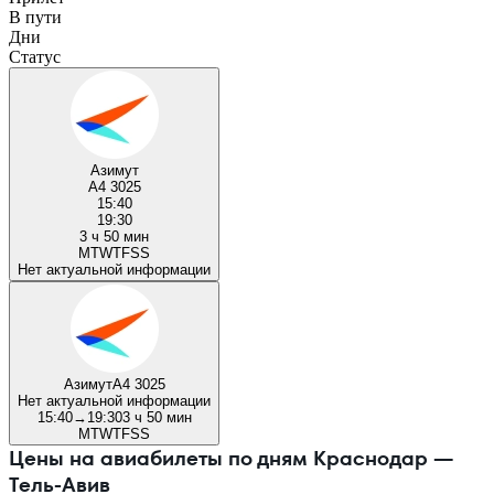
В пути
Дни
Статус
Азимут
A4 3025
15:40
19:30
3 ч 50 мин
M
T
W
T
F
S
S
Нет актуальной информации
Азимут
A4 3025
Нет актуальной информации
15:40
→
19:30
3 ч 50 мин
M
T
W
T
F
S
S
Цены на авиабилеты по дням Краснодар —
Тель-Авив