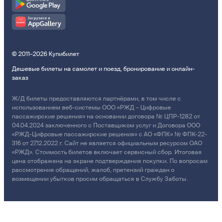
© 2011–2026 Купибилет
Дешевые билеты на самолет и поезд, бронирование и онлайн-
заказ
Ж/Д билеты предоставляются партнёрами, в том числе с
использованием веб-системы ООО «РЖД – Цифровые
пассажирские решения» на основании договора № ЦПР-1282 от
04.04.2024 заключенного с Поставщиком услуг и Договора ООО
«РЖД-Цифровые пассажирские решения» с АО «ФПК» № ФПК-22-
316 от 27.12.2022 г. Сайт не является официальным ресурсом ОАО
«РЖД». Стоимость билетов включает сервисный сбор. Итоговая
цена отображена на экране подтверждения покупки. По вопросам
рассмотрения обращений, жалоб, претензий граждан о
возмещении убытков просим обращаться в Службу Заботы.