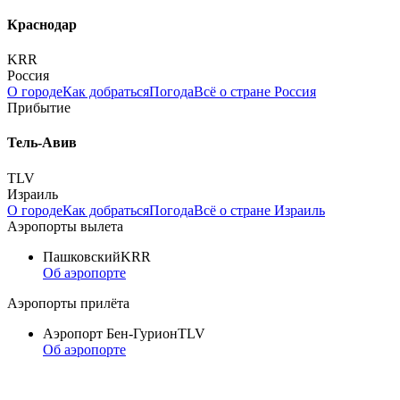
Краснодар
KRR
Россия
О городе
Как добраться
Погода
Всё о стране Россия
Прибытие
Тель-Авив
TLV
Израиль
О городе
Как добраться
Погода
Всё о стране Израиль
Аэропорты вылета
Пашковский
KRR
Об аэропорте
Аэропорты прилёта
Аэропорт Бен-Гурион
TLV
Об аэропорте