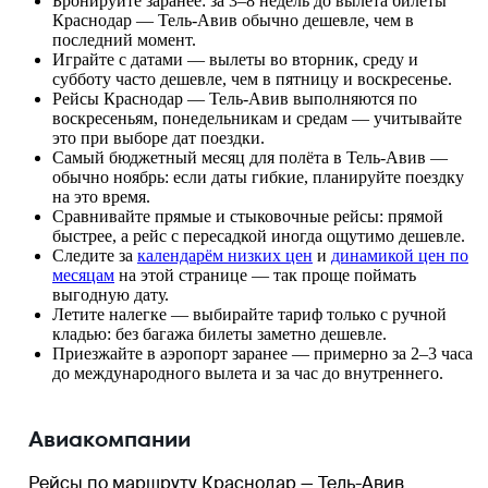
Бронируйте заранее: за 3–8 недель до вылета билеты
Краснодар — Тель-Авив обычно дешевле, чем в
последний момент.
Играйте с датами — вылеты во вторник, среду и
субботу часто дешевле, чем в пятницу и воскресенье.
Рейсы Краснодар — Тель-Авив выполняются по
воскресеньям, понедельникам и средам — учитывайте
это при выборе дат поездки.
Самый бюджетный месяц для полёта в Тель-Авив —
обычно ноябрь: если даты гибкие, планируйте поездку
на это время.
Сравнивайте прямые и стыковочные рейсы: прямой
быстрее, а рейс с пересадкой иногда ощутимо дешевле.
Следите за
календарём низких цен
и
динамикой цен по
месяцам
на этой странице — так проще поймать
выгодную дату.
Летите налегке — выбирайте тариф только с ручной
кладью: без багажа билеты заметно дешевле.
Приезжайте в аэропорт заранее — примерно за 2–3 часа
до международного вылета и за час до внутреннего.
Авиакомпании
Рейсы по маршруту Краснодар — Тель-Авив