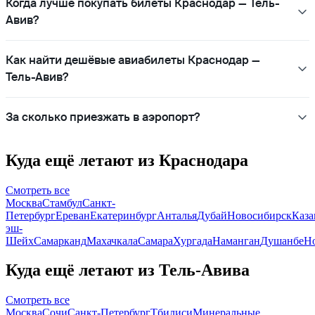
Когда лучше покупать билеты Краснодар — Тель-
Авив?
Как найти дешёвые авиабилеты Краснодар —
Тель-Авив?
За сколько приезжать в аэропорт?
Куда ещё летают из Краснодара
Смотреть все
Москва
Стамбул
Санкт-
Петербург
Ереван
Екатеринбург
Анталья
Дубай
Новосибирск
Каза
эш-
Шейх
Самарканд
Махачкала
Самара
Хургада
Наманган
Душанбе
Н
Куда ещё летают из Тель-Авива
Смотреть все
Москва
Сочи
Санкт-Петербург
Тбилиси
Минеральные