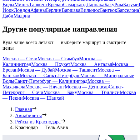
Воды
Минск
Ташкент
Ереван
Самарканд
Ларнака
Баку
Рим
Батуми
Йорк
Лондон
Афины
Берлин
Варшава
Вильнюс
Бангкок
Барселона
Даби
Мадрид
Другие популярные направления
Куда чаще всего летают — выберите маршрут и смотрите
цены
Москва — Сочи
Москва — Стамбул
Москва —
Калининград
Москва — Пхукет
Москва — Анталья
Москва —
Ереван
Москва — Дубай
Москва — Ташкент
Москва —
Бангкок
Москва — Санкт-Петербург
Москва — Минеральные
Воды
Санкт-Петербург — Калининград
Москва —
Махачкала
Москва — Нячанг
Москва — Денпасар
Санкт-
Петербург — Сочи
Москва — Баку
Москва — Тбилиси
Москва
— Пекин
Москва — Шанхай
Главная
Авиабилеты
Рейсы из Краснодара
Краснодар — Тель-Авив