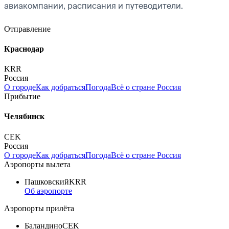
авиакомпании, расписания и путеводители.
Отправление
Краснодар
KRR
Россия
О городе
Как добраться
Погода
Всё о стране Россия
Прибытие
Челябинск
CEK
Россия
О городе
Как добраться
Погода
Всё о стране Россия
Аэропорты вылета
Пашковский
KRR
Об аэропорте
Аэропорты прилёта
Баландино
CEK