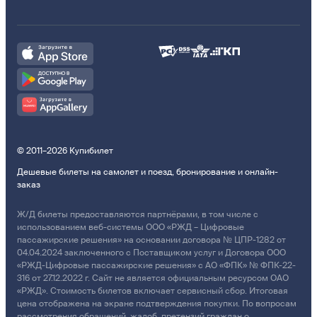
© 2011–2026 Купибилет
Дешевые билеты на самолет и поезд, бронирование и онлайн-
заказ
Ж/Д билеты предоставляются партнёрами, в том числе с
использованием веб-системы ООО «РЖД – Цифровые
пассажирские решения» на основании договора № ЦПР-1282 от
04.04.2024 заключенного с Поставщиком услуг и Договора ООО
«РЖД-Цифровые пассажирские решения» с АО «ФПК» № ФПК-22-
316 от 27.12.2022 г. Сайт не является официальным ресурсом ОАО
«РЖД». Стоимость билетов включает сервисный сбор. Итоговая
цена отображена на экране подтверждения покупки. По вопросам
рассмотрения обращений, жалоб, претензий граждан о