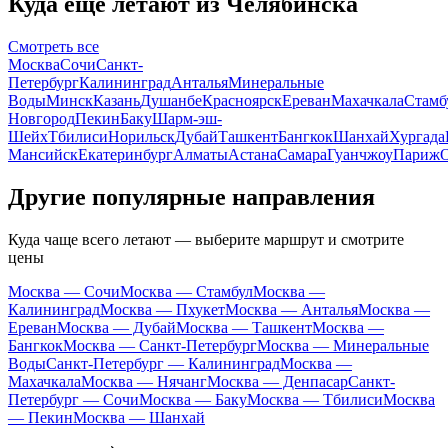
Куда ещё летают из Челябинска
Смотреть все
Москва
Сочи
Санкт-
Петербург
Калининград
Анталья
Минеральные
Воды
Минск
Казань
Душанбе
Красноярск
Ереван
Махачкала
Стамб
Новгород
Пекин
Баку
Шарм-эш-
Шейх
Тбилиси
Норильск
Дубай
Ташкент
Бангкок
Шанхай
Хургада
Мансийск
Екатеринбург
Алматы
Астана
Самара
Гуанчжоу
Париж
Другие популярные направления
Куда чаще всего летают — выберите маршрут и смотрите
цены
Москва — Сочи
Москва — Стамбул
Москва —
Калининград
Москва — Пхукет
Москва — Анталья
Москва —
Ереван
Москва — Дубай
Москва — Ташкент
Москва —
Бангкок
Москва — Санкт-Петербург
Москва — Минеральные
Воды
Санкт-Петербург — Калининград
Москва —
Махачкала
Москва — Нячанг
Москва — Денпасар
Санкт-
Петербург — Сочи
Москва — Баку
Москва — Тбилиси
Москва
— Пекин
Москва — Шанхай