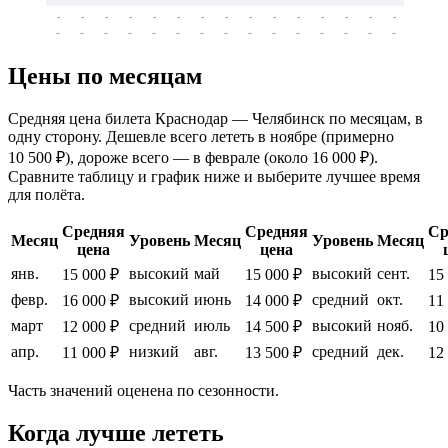
-
-
-
-
-
-
-
-
-
-
-
-
-
-
-
-
-
-
-
-
-
-
-
-
-
-
-
-
-
-
-
-
-
-
Цены по месяцам
Средняя цена билета Краснодар — Челябинск по месяцам, в
одну сторону. Дешевле всего лететь в ноябре (примерно
10 500 ₽), дороже всего — в феврале (около 16 000 ₽).
Сравните таблицу и график ниже и выберите лучшее время
для полёта.
Средняя
Средняя
Ср
Месяц
Уровень
Месяц
Уровень
Месяц
цена
цена
янв.
высокий
май
высокий
сент.
15 000 ₽
15 000 ₽
15
февр.
высокий
июнь
средний
окт.
16 000 ₽
14 000 ₽
11
март
средний
июль
высокий
нояб.
12 000 ₽
14 500 ₽
10
апр.
низкий
авг.
средний
дек.
11 000 ₽
13 500 ₽
12
Часть значений оценена по сезонности.
Когда лучше лететь