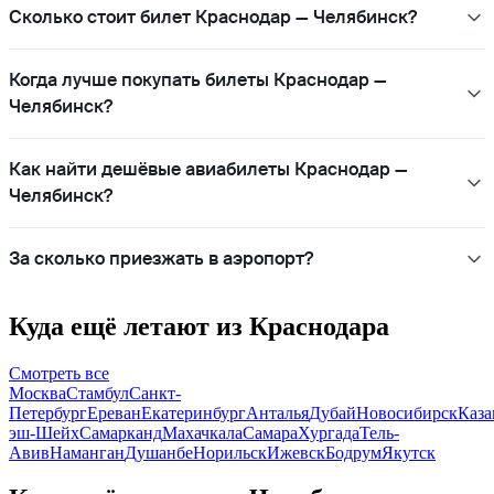
Сколько стоит билет Краснодар — Челябинск?
Когда лучше покупать билеты Краснодар —
Челябинск?
Как найти дешёвые авиабилеты Краснодар —
Челябинск?
За сколько приезжать в аэропорт?
Куда ещё летают из Краснодара
Смотреть все
Москва
Стамбул
Санкт-
Петербург
Ереван
Екатеринбург
Анталья
Дубай
Новосибирск
Каза
эш-Шейх
Самарканд
Махачкала
Самара
Хургада
Тель-
Авив
Наманган
Душанбе
Норильск
Ижевск
Бодрум
Якутск