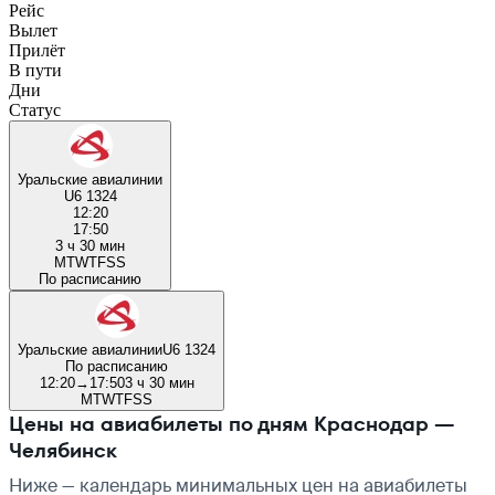
Рейс
Вылет
Прилёт
В пути
Дни
Статус
Уральские авиалинии
U6 1324
12:20
17:50
3 ч 30 мин
M
T
W
T
F
S
S
По расписанию
Уральские авиалинии
U6 1324
По расписанию
12:20
→
17:50
3 ч 30 мин
M
T
W
T
F
S
S
Цены на авиабилеты по дням Краснодар —
Челябинск
Ниже — календарь минимальных цен на авиабилеты