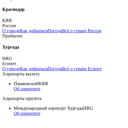
Краснодар
KRR
Россия
О городе
Как добраться
Погода
Всё о стране Россия
Прибытие
Хургада
HRG
Египет
О городе
Как добраться
Погода
Всё о стране Египет
Аэропорты вылета
Пашковский
KRR
Об аэропорте
Аэропорты прилёта
Международный аэропорт Хургада
HRG
Об аэропорте