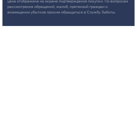
цена отображена на экране подтверждения покупки. По вопросам
рассмотрения обращений, жалоб, претензий граждан о
возмещении убытков просим обращаться в Службу Заботы.