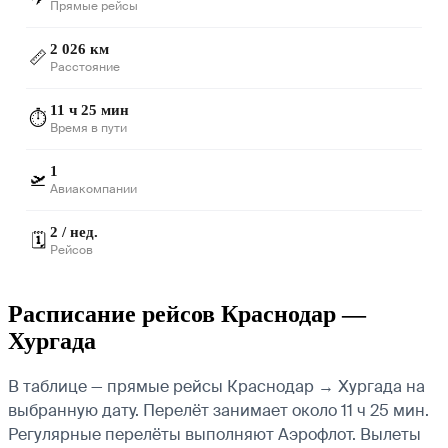
Прямые рейсы
2 026 км
📏
Расстояние
11 ч 25 мин
⏱️
Время в пути
1
🛫
Авиакомпании
2 / нед.
🗓️
Рейсов
Расписание рейсов Краснодар —
Хургада
В таблице — прямые рейсы Краснодар → Хургада на
выбранную дату. Перелёт занимает около 11 ч 25 мин.
Регулярные перелёты выполняют Аэрофлот.
Вылеты