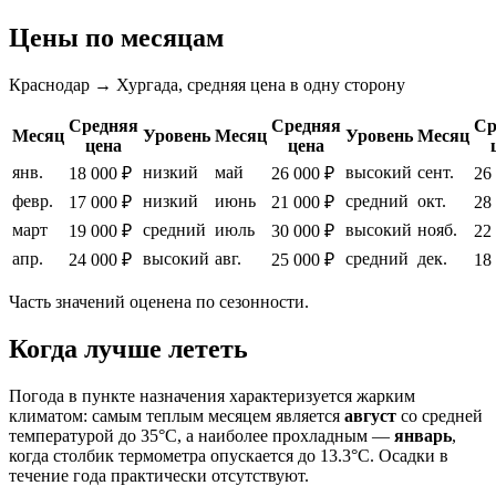
Цены по месяцам
Краснодар → Хургада, средняя цена в одну сторону
Средняя
Средняя
Ср
Месяц
Уровень
Месяц
Уровень
Месяц
цена
цена
янв.
низкий
май
высокий
сент.
18 000 ₽
26 000 ₽
26
февр.
низкий
июнь
средний
окт.
17 000 ₽
21 000 ₽
28
март
средний
июль
высокий
нояб.
19 000 ₽
30 000 ₽
22
апр.
высокий
авг.
средний
дек.
24 000 ₽
25 000 ₽
18
Часть значений оценена по сезонности.
Когда лучше лететь
Погода в пункте назначения характеризуется жарким
климатом: самым теплым месяцем является
август
со средней
температурой до 35°C, а наиболее прохладным —
январь
,
когда столбик термометра опускается до 13.3°C. Осадки в
течение года практически отсутствуют.