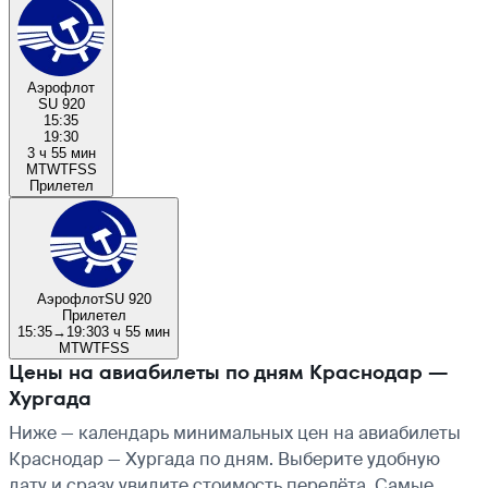
Аэрофлот
SU 920
15:35
19:30
3 ч 55 мин
M
T
W
T
F
S
S
Прилетел
Аэрофлот
SU 920
Прилетел
15:35
→
19:30
3 ч 55 мин
M
T
W
T
F
S
S
Цены на авиабилеты по дням Краснодар —
Хургада
Ниже — календарь минимальных цен на авиабилеты
Краснодар — Хургада по дням. Выберите удобную
дату и сразу увидите стоимость перелёта. Самые