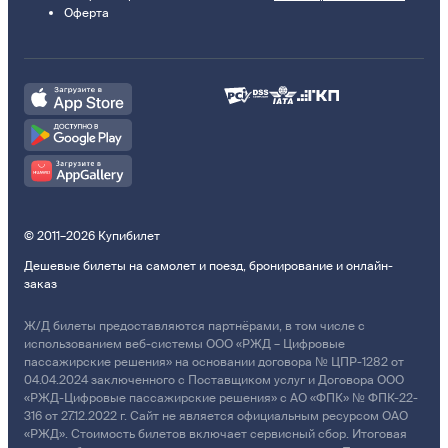
Оферта
© 2011–2026 Купибилет
Дешевые билеты на самолет и поезд, бронирование и онлайн-
заказ
Ж/Д билеты предоставляются партнёрами, в том числе с
использованием веб-системы ООО «РЖД – Цифровые
пассажирские решения» на основании договора № ЦПР-1282 от
04.04.2024 заключенного с Поставщиком услуг и Договора ООО
«РЖД-Цифровые пассажирские решения» с АО «ФПК» № ФПК-22-
316 от 27.12.2022 г. Сайт не является официальным ресурсом ОАО
«РЖД». Стоимость билетов включает сервисный сбор. Итоговая