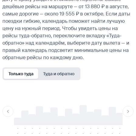
дешёвые рейсы на маршруте — от 13 880 ₽ в августе,
самые дорогие — около 19 555 ₽ в октябре. Если даты
поездки гибкие, календарь поможет найти лучшую
цену на нужный период. Чтобы увидеть цены на
рейсы туда-обратно, переключите вкладку «Туда-
обратно» над календарём, выберите дату вылета — и
правый календарь подсветит минимальные цены на
обратные рейсы по каждому дню.
Только туда
Туда и обратно
-
-
-
-
-
-
-
-
-
-
-
-
-
-
-
-
-
-
-
-
-
-
-
-
-
-
-
-
-
-
-
-
-
-