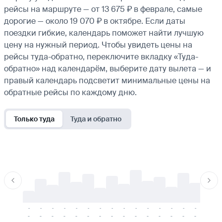
рейсы на маршруте — от 13 675 ₽ в феврале, самые
дорогие — около 19 070 ₽ в октябре. Если даты
поездки гибкие, календарь поможет найти лучшую
цену на нужный период. Чтобы увидеть цены на
рейсы туда-обратно, переключите вкладку «Туда-
обратно» над календарём, выберите дату вылета — и
правый календарь подсветит минимальные цены на
обратные рейсы по каждому дню.
Только туда
Туда и обратно
-
-
-
-
-
-
-
-
-
-
-
-
-
-
-
-
-
-
-
-
-
-
-
-
-
-
-
-
-
-
-
-
-
-