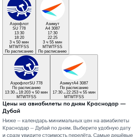
Аэрофлот
Азимут
SU 778
A4 3087
13:30
17:30
18:20
22:25
3 ч 50 мин
3 ч 55 мин
M
T
W
T
F
S
S
M
T
W
T
F
S
S
По расписанию
По расписанию
Аэрофлот
SU 778
Азимут
A4 3087
По расписанию
По расписанию
13:30
→
18:20
3 ч 50 мин
17:30
→
22:25
3 ч 55 мин
M
T
W
T
F
S
S
M
T
W
T
F
S
S
Цены на авиабилеты по дням Краснодар —
Дубай
Ниже — календарь минимальных цен на авиабилеты
Краснодар — Дубай по дням. Выберите удобную дату
и сразу увидите стоимость перелёта. Самые дешёвые