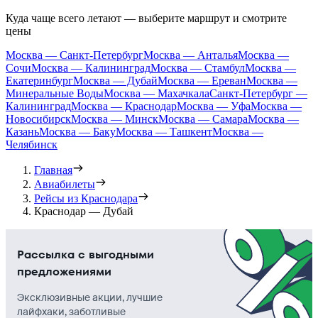
Куда чаще всего летают — выберите маршрут и смотрите
цены
Москва — Санкт-Петербург
Москва — Анталья
Москва —
Сочи
Москва — Калининград
Москва — Стамбул
Москва —
Екатеринбург
Москва — Дубай
Москва — Ереван
Москва —
Минеральные Воды
Москва — Махачкала
Санкт-Петербург —
Калининград
Москва — Краснодар
Москва — Уфа
Москва —
Новосибирск
Москва — Минск
Москва — Самара
Москва —
Казань
Москва — Баку
Москва — Ташкент
Москва —
Челябинск
Главная
Авиабилеты
Рейсы из Краснодара
Краснодар — Дубай
Рассылка с выгодными
предложениями
Эксклюзивные акции, лучшие
лайфхаки, заботливые