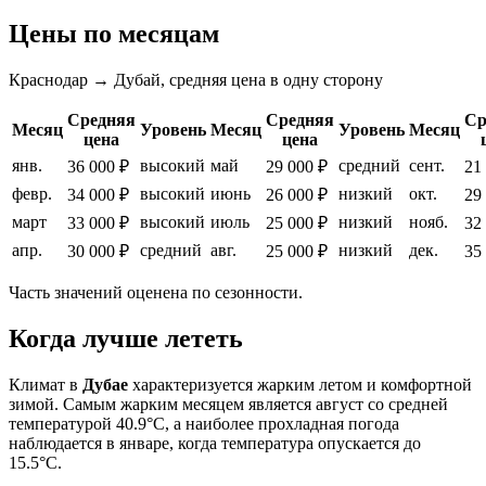
Цены по месяцам
Краснодар → Дубай, средняя цена в одну сторону
Средняя
Средняя
Ср
Месяц
Уровень
Месяц
Уровень
Месяц
цена
цена
янв.
высокий
май
средний
сент.
36 000 ₽
29 000 ₽
21
февр.
высокий
июнь
низкий
окт.
34 000 ₽
26 000 ₽
29
март
высокий
июль
низкий
нояб.
33 000 ₽
25 000 ₽
32
апр.
средний
авг.
низкий
дек.
30 000 ₽
25 000 ₽
35
Часть значений оценена по сезонности.
Когда лучше лететь
Климат в
Дубае
характеризуется жарким летом и комфортной
зимой. Самым жарким месяцем является август со средней
температурой 40.9°C, а наиболее прохладная погода
наблюдается в январе, когда температура опускается до
15.5°C.