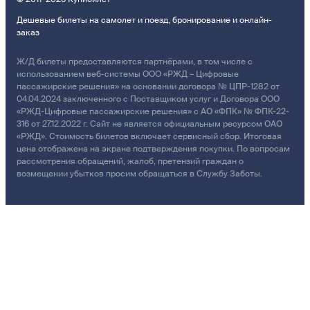
Дешевые билеты на самолет и поезд, бронирование и онлайн-
заказ
Ж/Д билеты предоставляются партнёрами, в том числе с
использованием веб-системы ООО «РЖД – Цифровые
пассажирские решения» на основании договора № ЦПР-1282 от
04.04.2024 заключенного с Поставщиком услуг и Договора ООО
«РЖД-Цифровые пассажирские решения» с АО «ФПК» № ФПК-22-
316 от 27.12.2022 г. Сайт не является официальным ресурсом ОАО
«РЖД». Стоимость билетов включает сервисный сбор. Итоговая
цена отображена на экране подтверждения покупки. По вопросам
рассмотрения обращений, жалоб, претензий граждан о
возмещении убытков просим обращаться в Службу Заботы.