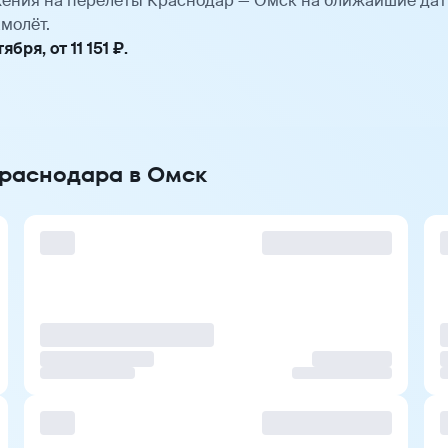
ения на перелёты Краснодар — Омск на ближайшие дат
молёт.
ря, от 11 151 ₽.
Краснодара в Омск