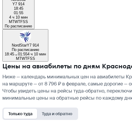
Y7 914
18:45
01:55
4 ч 10 мин
M
T
W
T
F
S
S
По расписанию
NordStar
Y7 914
По расписанию
18:45
→
01:55
4 ч 10 мин
M
T
W
T
F
S
S
Цены на авиабилеты по дням Красно
Ниже — календарь минимальных цен на авиабилеты Кра
на маршруте — от 8 796 ₽ в феврале, самые дорогие — 
Чтобы увидеть цены на рейсы туда-обратно, переключи
минимальные цены на обратные рейсы по каждому дн
Только туда
Туда и обратно