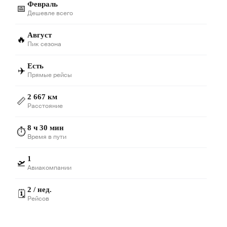
Февраль
📅
Дешевле всего
Август
🔥
Пик сезона
Есть
✈️
Прямые рейсы
2 667 км
📏
Расстояние
8 ч 30 мин
⏱️
Время в пути
1
🛫
Авиакомпании
2 / нед.
🗓️
Рейсов