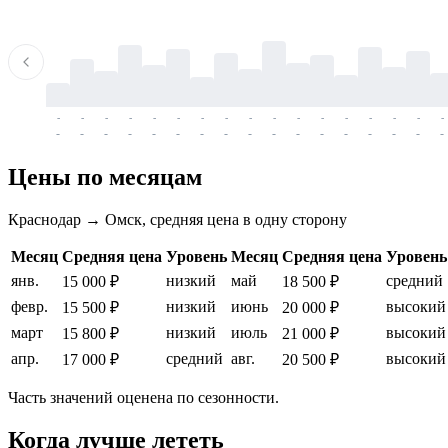
-
-
-
-
-
-
-
-
-
-
-
-
-
-
-
-
-
-
-
-
-
-
-
-
-
-
-
-
-
-
-
-
-
-
Цены по месяцам
Краснодар → Омск, средняя цена в одну сторону
Месяц
Средняя цена
Уровень
Месяц
Средняя цена
Уровень
янв.
низкий
май
средний
15 000 ₽
18 500 ₽
февр.
низкий
июнь
высокий
15 500 ₽
20 000 ₽
март
низкий
июль
высокий
15 800 ₽
21 000 ₽
апр.
средний
авг.
высокий
17 000 ₽
20 500 ₽
Часть значений оценена по сезонности.
Когда лучше лететь