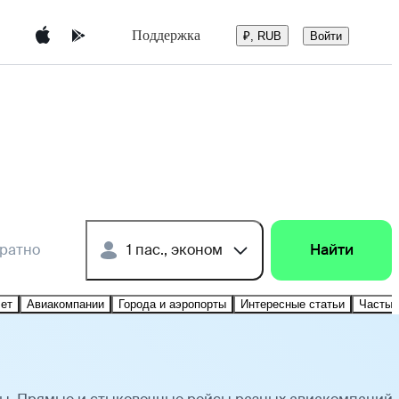
Поддержка
Войти
₽, RUB
братно
1 пас., эконом
Найти
лет
Авиакомпании
Города и аэропорты
Интересные статьи
Частые