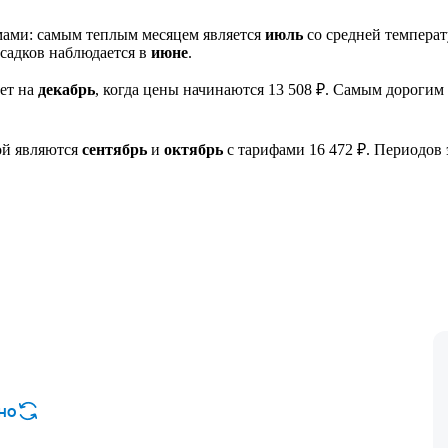
мами: самым теплым месяцем является
июль
со средней температ
осадков наблюдается в
июне
.
лет на
декабрь
, когда цены начинаются 13 508 ₽. Самым дорогим
ой являются
сентябрь
и
октябрь
с тарифами 16 472 ₽. Периодов 
но