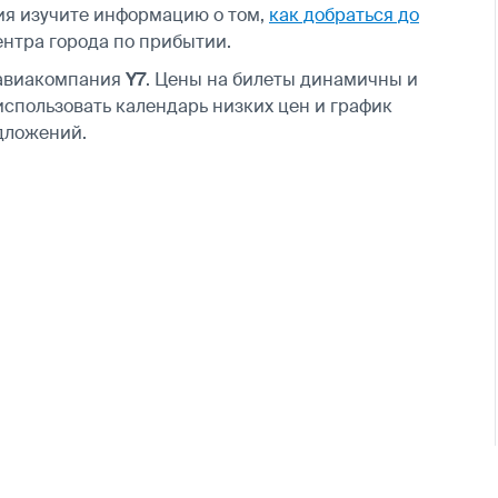
ия изучите информацию о том,
как добраться до
ентра города по прибытии.
 авиакомпания
Y7
. Цены на билеты динамичны и
использовать календарь низких цен и график
дложений.