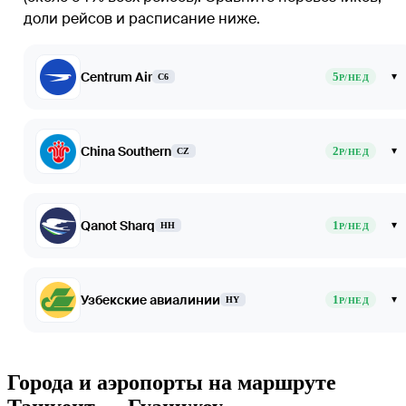
доли рейсов и расписание ниже.
Centrum Air
5
▾
C6
Р/НЕД
China Southern
2
▾
CZ
Р/НЕД
Qanot Sharq
1
▾
HH
Р/НЕД
Узбекские авиалинии
1
▾
HY
Р/НЕД
Города и аэропорты на маршруте