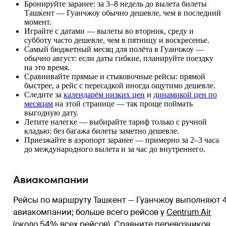
Бронируйте заранее: за 3–8 недель до вылета билеты
Ташкент — Гуанчжоу обычно дешевле, чем в последний
момент.
Играйте с датами — вылеты во вторник, среду и
субботу часто дешевле, чем в пятницу и воскресенье.
Самый бюджетный месяц для полёта в Гуанчжоу —
обычно август: если даты гибкие, планируйте поездку
на это время.
Сравнивайте прямые и стыковочные рейсы: прямой
быстрее, а рейс с пересадкой иногда ощутимо дешевле.
Следите за
календарём низких цен
и
динамикой цен по
месяцам
на этой странице — так проще поймать
выгодную дату.
Летите налегке — выбирайте тариф только с ручной
кладью: без багажа билеты заметно дешевле.
Приезжайте в аэропорт заранее — примерно за 2–3 часа
до международного вылета и за час до внутреннего.
Авиакомпании
Рейсы по маршруту Ташкент — Гуанчжоу выполняют 
авиакомпании
; больше всего рейсов у
Centrum Air
(около 54% всех рейсов)
. Сравните перевозчиков,