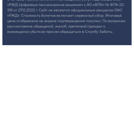
«РЖД-Цифровые пассажирские решения» с АО «ФПК» № ФПК-22-
316 от 27.12.2022 г. Сайт не является официальным ресурсом ОАО
«РЖД». Стоимость билетов включает сервисный сбор. Итоговая
цена отображена на экране подтверждения покупки. По вопросам
рассмотрения обращений, жалоб, претензий граждан о
возмещении убытков просим обращаться в Службу Заботы.