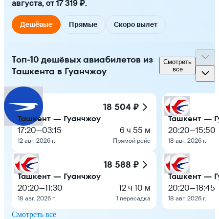
августа, от 17 319 ₽.
Дешёвые
Прямые
Скоро вылет
Топ-10 дешёвых авиабилетов из
Смотреть
Ташкента в Гуанчжоу
все
18 504 ₽
Ташкент — Гуанчжоу
Ташкент — Г
17:20
—
03:15
6 ч 55 м
20:20
—
15:50
12 авг. 2026 г.
Прямой рейс
18 авг. 2026 г.
18 588 ₽
Ташкент — Гуанчжоу
Ташкент — Г
20:20
—
11:30
12 ч 10 м
20:20
—
18:45
18 авг. 2026 г.
1 пересадка
18 авг. 2026 г.
Смотреть все