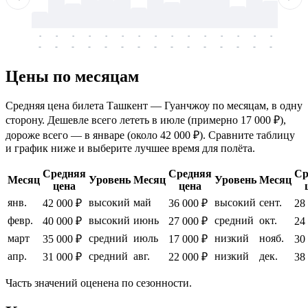
-
-
-
-
-
-
-
-
-
-
-
-
-
-
-
-
-
-
-
-
-
-
-
-
-
-
-
-
-
-
-
-
-
-
Цены по месяцам
Средняя цена билета Ташкент — Гуанчжоу по месяцам, в одну
сторону. Дешевле всего лететь в июле (примерно 17 000 ₽),
дороже всего — в январе (около 42 000 ₽). Сравните таблицу
и график ниже и выберите лучшее время для полёта.
Средняя
Средняя
Ср
Месяц
Уровень
Месяц
Уровень
Месяц
цена
цена
янв.
высокий
май
высокий
сент.
42 000 ₽
36 000 ₽
28
февр.
высокий
июнь
средний
окт.
40 000 ₽
27 000 ₽
24
март
средний
июль
низкий
нояб.
35 000 ₽
17 000 ₽
30
апр.
средний
авг.
низкий
дек.
31 000 ₽
22 000 ₽
38
Часть значений оценена по сезонности.