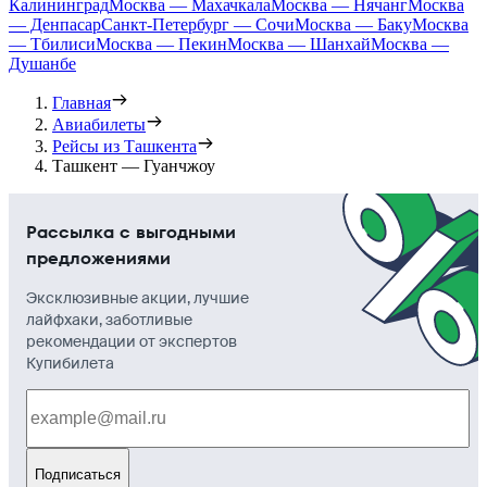
Калининград
Москва — Махачкала
Москва — Нячанг
Москва
— Денпасар
Санкт-Петербург — Сочи
Москва — Баку
Москва
— Тбилиси
Москва — Пекин
Москва — Шанхай
Москва —
Душанбе
Главная
Авиабилеты
Рейсы из Ташкента
Ташкент — Гуанчжоу
Рассылка с выгодными
предложениями
Эксклюзивные акции, лучшие
лайфхаки, заботливые
рекомендации от экспертов
Купибилета
Подписаться