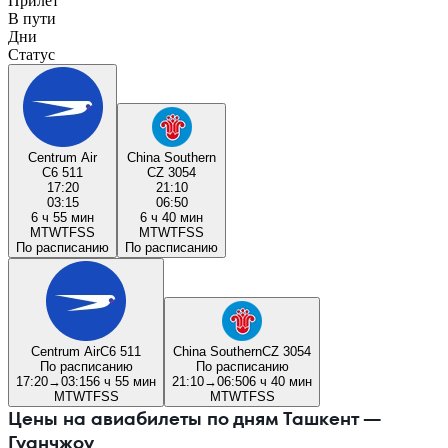
Прилёт
В пути
Дни
Статус
Centrum Air
China Southern
C6 511
CZ 3054
17:20
21:10
03:15
06:50
6 ч 55 мин
6 ч 40 мин
M
T
W
T
F
S
S
M
T
W
T
F
S
S
По расписанию
По расписанию
Centrum Air
C6 511
China Southern
CZ 3054
По расписанию
По расписанию
17:20
→
03:15
6 ч 55 мин
21:10
→
06:50
6 ч 40 мин
M
T
W
T
F
S
S
M
T
W
T
F
S
S
Цены на авиабилеты по дням Ташкент —
Гуанчжоу