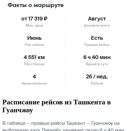
Факты о маршруте
от 17 319 ₽
Август
Мин. цена
Дешевле всего
Июнь
Есть
Пик сезона
Прямые рейсы
4 551 км
6 ч 40 мин
Расстояние
Время в пути
4
26 / нед.
Авиакомпании
Рейсов
Расписание рейсов из Ташкента в
Гуанчжоу
В таблице — прямые рейсы Ташкент — Гуанчжоу на
выбранную дату. Перелёт занимает около 6 ч 40 мин.