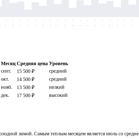
-
-
-
-
-
-
-
-
-
-
-
-
-
-
-
-
-
-
-
-
-
-
-
-
-
-
-
-
-
-
-
-
-
-
-
-
Месяц
Средняя цена
Уровень
сент.
средний
15 500 ₽
окт.
средний
14 500 ₽
нояб.
низкий
13 500 ₽
дек.
высокий
17 500 ₽
холодной зимой. Самым теплым месяцем является июль со средн