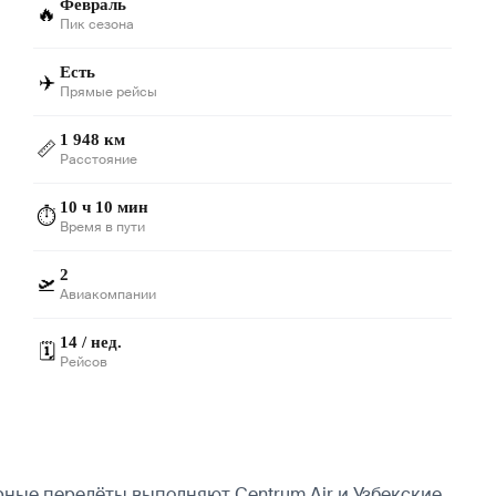
Февраль
🔥
Пик сезона
Есть
✈️
Прямые рейсы
1 948 км
📏
Расстояние
10 ч 10 мин
⏱️
Время в пути
2
🛫
Авиакомпании
14 / нед.
🗓️
Рейсов
рные перелёты выполняют Centrum Air и Узбекские