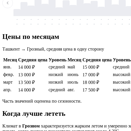
-
-
-
-
-
-
-
-
-
-
-
-
-
-
-
-
-
-
-
-
-
-
-
-
-
-
-
-
-
-
-
-
-
-
Цены по месяцам
Ташкент → Грозный, средняя цена в одну сторону
Месяц
Средняя цена
Уровень
Месяц
Средняя цена
Уровень
янв.
средний
май
средний
14 000 ₽
15 000 ₽
февр.
низкий
июнь
высокий
13 000 ₽
17 000 ₽
март
низкий
июль
высокий
13 500 ₽
18 000 ₽
апр.
средний
авг.
высокий
14 000 ₽
17 500 ₽
Часть значений оценена по сезонности.
Когда лучше лететь
Климат в
Грозном
характеризуется жарким летом и умеренно 