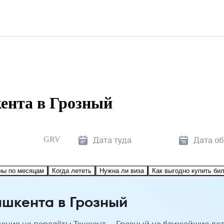
ента в Грозный
GRV
Дата туда
Дата о
ны по месяцам
Когда лететь
Нужна ли виза
Как выгодно купить би
ашкента в Грозный