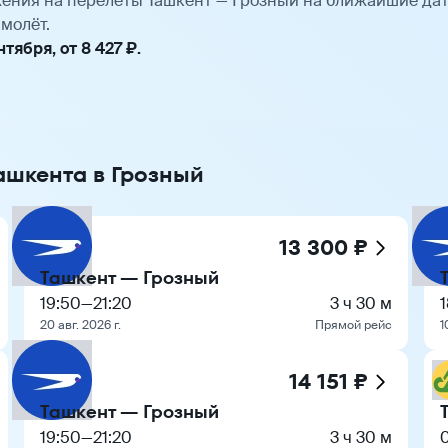
ения на перелёты Ташкент — Грозный на ближайшие да
молёт.
ября, от 8 427 ₽.
ашкента в Грозный
13 300 ₽
Ташкент — Грозный
19:50
—
21:20
3 ч 30 м
1
20 авг. 2026 г.
Прямой рейс
1
14 151 ₽
Ташкент — Грозный
19:50
—
21:20
3 ч 30 м