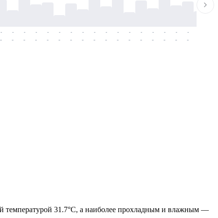
-
-
-
-
-
-
-
-
-
-
-
-
-
-
-
-
-
-
-
-
-
-
-
-
-
-
-
-
-
-
-
-
-
-
-
-
-
-
ей температурой 31.7°C, а наиболее прохладным и влажным —