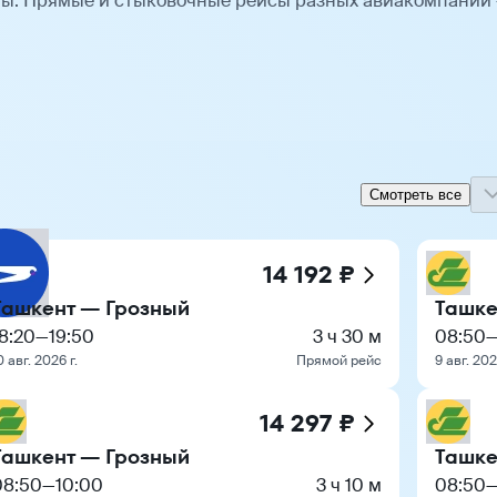
ты. Прямые и стыковочные рейсы разных авиакомпаний
Смотреть все
14 192 ₽
Ташкент — Грозный
Ташке
8:20
—
19:50
3 ч 30 м
08:50
0 авг. 2026 г.
Прямой рейс
9 авг. 202
14 297 ₽
Ташкент — Грозный
Ташке
08:50
—
10:00
3 ч 10 м
08:50