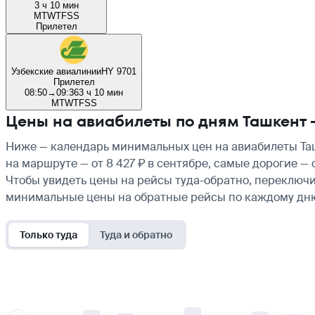
3 ч 10 мин
M
T
W
T
F
S
S
Прилетел
Узбекские авиалинии
HY 9701
Прилетел
08:50
→
09:36
3 ч 10 мин
M
T
W
T
F
S
S
Цены на авиабилеты по дням Ташкент
Ниже — календарь минимальных цен на авиабилеты Таш
на маршруте — от 8 427 ₽ в сентябре, самые дорогие —
Чтобы увидеть цены на рейсы туда-обратно, переключи
минимальные цены на обратные рейсы по каждому дн
Только туда
Туда и обратно