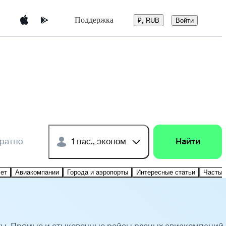
Поддержка
Войти
₽, RUB
братно
1 пас., эконом
Найти
лет
Авиакомпании
Города и аэропорты
Интересные статьи
Частые