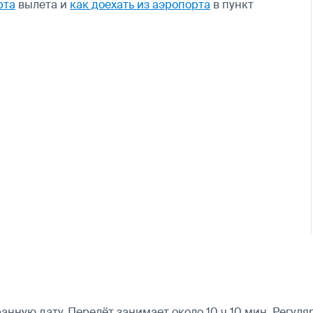
рта
вылета и
как доехать из аэропорта
в пункт
й
нную дату. Перелёт занимает около 10 ч 10 мин. Регуля