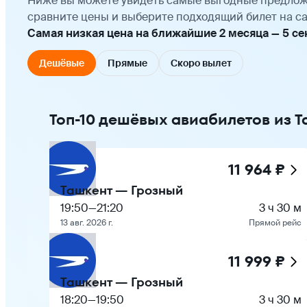
Ниже вы можете увидеть самые выгодные предлож
сравните цены и выберите подходящий билет на са
Самая низкая цена на ближайшие 2 месяца — 5 сент
Дешёвые
Прямые
Скоро вылет
Топ-10 дешёвых авиабилетов из Т
11 964 ₽
Ташкент — Грозный
19:50
—
21:20
3 ч 30 м
13 авг. 2026 г.
Прямой рейс
11 999 ₽
Ташкент — Грозный
18:20
—
19:50
3 ч 30 м