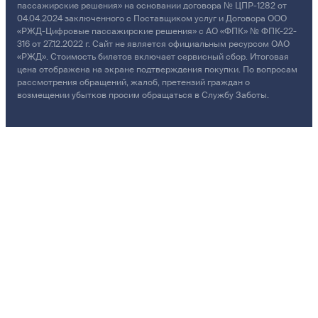
пассажирские решения» на основании договора № ЦПР-1282 от
04.04.2024 заключенного с Поставщиком услуг и Договора ООО
«РЖД-Цифровые пассажирские решения» с АО «ФПК» № ФПК-22-
316 от 27.12.2022 г. Сайт не является официальным ресурсом ОАО
«РЖД». Стоимость билетов включает сервисный сбор. Итоговая
цена отображена на экране подтверждения покупки. По вопросам
рассмотрения обращений, жалоб, претензий граждан о
возмещении убытков просим обращаться в Службу Заботы.