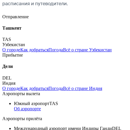
расписания и путеводители.
Отправление
Ташкент
TAS
Узбекистан
О городе
Как добраться
Погода
Всё о стране Узбекистан
Прибытие
Дели
DEL
Индия
О городе
Как добраться
Погода
Всё о стране Индия
Аэропорты вылета
Южный аэропорт
TAS
Об аэропорте
Аэропорты прилёта
Международный аэропорт имени Индиры Ганди
DEL