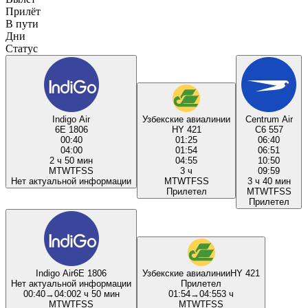
Прилёт
В пути
Дни
Статус
Indigo Air
Узбекские авиалинии
Centrum Air
6E 1806
HY 421
C6 557
00:40
01:25
06:40
04:00
01:54
06:51
2 ч 50 мин
04:55
10:50
M
T
W
T
F
S
S
3 ч
09:59
Нет актуальной информации
M
T
W
T
F
S
S
3 ч 40 мин
Прилетел
M
T
W
T
F
S
S
Прилетел
Indigo Air
6E 1806
Узбекские авиалинии
HY 421
Нет актуальной информации
Прилетел
00:40
→
04:00
2 ч 50 мин
01:54
→
04:55
3 ч
M
T
W
T
F
S
S
M
T
W
T
F
S
S