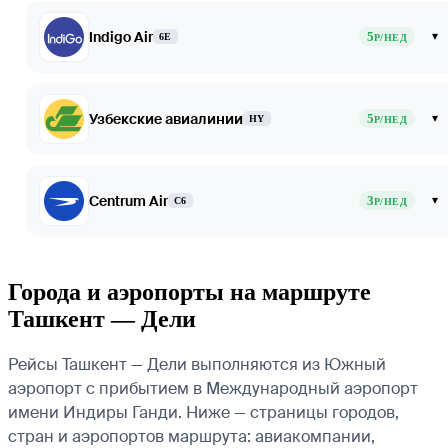
Indigo Air
5
▾
6E
Р/НЕД
Узбекские авиалинии
5
▾
HY
Р/НЕД
Centrum Air
3
▾
C6
Р/НЕД
Города и аэропорты на маршруте
Ташкент — Дели
Рейсы Ташкент — Дели выполняются из Южный
аэропорт с прибытием в Международный аэропорт
имени Индиры Ганди. Ниже — страницы городов,
стран и аэропортов маршрута: авиакомпании,