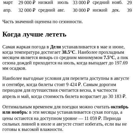
март
низкий
июль
средний
нояб.
29 000 ₽
33 000 ₽
29
апр.
средний
авг.
низкий
дек.
32 000 ₽
30 000 ₽
39
Часть значений оценена по сезонности.
Когда лучше лететь
Самая жаркая погода в
Дели
устанавливается в мае и июне,
когда температура достигает
38.5°C
. Наиболее прохладным
месяцем является январь со средним минимумом
7.5°C
, а пик
сезона дождей приходится на июль, когда выпадает до 197.69
мм осадков.
Наиболее выгодные условия для перелета доступны в августе
и сентябре, когда билеты стоят 9 424 ₽. Самым дорогим
периодом для путешествия считается весна, в частности
апрель и май, когда стоимость билета возрастает до 30 183 ₽.
Оптимальным временем для поездки можно считать
октябрь
или ноябрь
: в эти месяцы устанавливается сухая погода, а
цены остаются на доступном уровне — 11 059 ₽. Периода
сильных ливней в июле и августе стоит избегать, если вы не
готовы к высокой влажности.