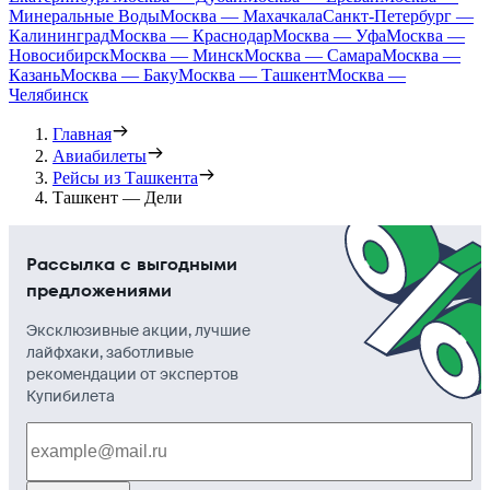
Минеральные Воды
Москва — Махачкала
Санкт-Петербург —
Калининград
Москва — Краснодар
Москва — Уфа
Москва —
Новосибирск
Москва — Минск
Москва — Самара
Москва —
Казань
Москва — Баку
Москва — Ташкент
Москва —
Челябинск
Главная
Авиабилеты
Рейсы из Ташкента
Ташкент — Дели
Рассылка с выгодными
предложениями
Эксклюзивные акции, лучшие
лайфхаки, заботливые
рекомендации от экспертов
Купибилета