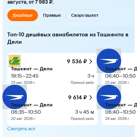
августа, от 7 983 ₽.
Дешёвые
Прямые
Скоро вылет
Топ-10 дешёвых авиабилетов из Ташкента в
Дели
9 536 ₽
Ташкент — Дели
Ташкент — 
19:15
—
22:45
3 ч
06:40
—
10:50
23 авг. 2026 г.
Прямой рейс
23 авг. 2026 г.
9 614 ₽
Ташкент — Дели
Ташкент — 
06:35
—
10:50
3 ч 45 м
06:40
—
10:50
20 авг. 2026 г.
Прямой рейс
29 авг. 2026 г.
Смотреть все