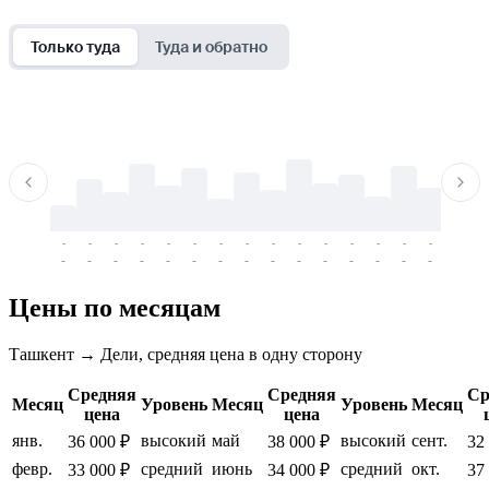
Только туда
Туда и обратно
-
-
-
-
-
-
-
-
-
-
-
-
-
-
-
-
-
-
-
-
-
-
-
-
-
-
-
-
-
-
-
-
-
-
Цены по месяцам
Ташкент → Дели, средняя цена в одну сторону
Средняя
Средняя
Ср
Месяц
Уровень
Месяц
Уровень
Месяц
цена
цена
янв.
высокий
май
высокий
сент.
36 000 ₽
38 000 ₽
32
февр.
средний
июнь
средний
окт.
33 000 ₽
34 000 ₽
37