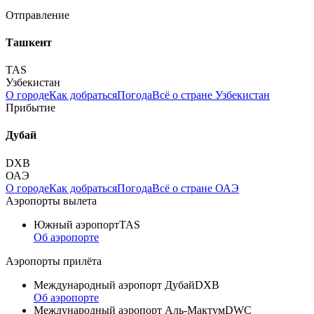
Отправление
Ташкент
TAS
Узбекистан
О городе
Как добраться
Погода
Всё о стране Узбекистан
Прибытие
Дубай
DXB
ОАЭ
О городе
Как добраться
Погода
Всё о стране ОАЭ
Аэропорты вылета
Южный аэропорт
TAS
Об аэропорте
Аэропорты прилёта
Международный аэропорт Дубай
DXB
Об аэропорте
Международный аэропорт Аль-Мактум
DWC