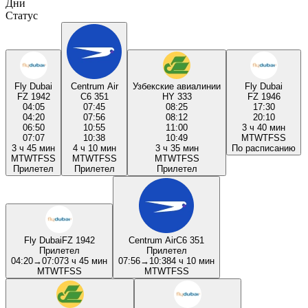
Дни
Статус
Fly Dubai
Centrum Air
Узбекские авиалинии
Fly Dubai
FZ 1942
C6 351
HY 333
FZ 1946
04:05
07:45
08:25
17:30
04:20
07:56
08:12
20:10
06:50
10:55
11:00
3 ч 40 мин
07:07
10:38
10:49
M
T
W
T
F
S
S
3 ч 45 мин
4 ч 10 мин
3 ч 35 мин
По расписанию
M
T
W
T
F
S
S
M
T
W
T
F
S
S
M
T
W
T
F
S
S
Прилетел
Прилетел
Прилетел
Fly Dubai
FZ 1942
Centrum Air
C6 351
Прилетел
Прилетел
04:20
→
07:07
3 ч 45 мин
07:56
→
10:38
4 ч 10 мин
M
T
W
T
F
S
S
M
T
W
T
F
S
S