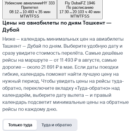
Узбекские авиалинии
HY 333
Fly Dubai
FZ 1946
Прилетел
По расписанию
08:12
→
10:49
3 ч 35 мин
17:30
→
20:10
3 ч 40 мин
M
T
W
T
F
S
S
M
T
W
T
F
S
S
Цены на авиабилеты по дням Ташкент —
Дубай
Ниже — календарь минимальных цен на авиабилеты
Ташкент — Дубай по дням. Выберите удобную дату и
сразу увидите стоимость перелёта. Самые дешёвые
рейсы на маршруте — от 11 493 ₽ в августе, самые
дорогие — около 21 891 ₽ в мае. Если даты поездки
гибкие, календарь поможет найти лучшую цену на
нужный период. Чтобы увидеть цены на рейсы туда-
обратно, переключите вкладку «Туда-обратно» над
календарём, выберите дату вылета — и правый
календарь подсветит минимальные цены на обратные
рейсы по каждому дню.
Только туда
Туда и обратно