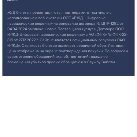
Ж/Д билеты предоставляются партнёрами, в том числе с
использованием веб-системы ООО «РЖД – Цифровые
пассажирские решения» на основании договора № ЦПР-1282 от
04.04.2024 заключенного с Поставщиком услуг и Договора ООО
«РЖД-Цифровые пассажирские решения» с АО «ФПК» № ФПК-22-
316 от 27.12.2022 г. Сайт не является официальным ресурсом ОАО
«РЖД». Стоимость билетов включает сервисный сбор. Итоговая
цена отображена на экране подтверждения покупки. По вопросам
рассмотрения обращений, жалоб, претензий граждан о
возмещении убытков просим обращаться в Службу Заботы.