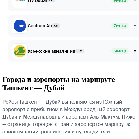
Fly Dubai
9
▾
FZ
Р/НЕД
Centrum Air
7
▾
C6
Р/НЕД
Узбекские авиалинии
5
▾
HY
Р/НЕД
Города и аэропорты на маршруте
Ташкент — Дубай
Рейсы Ташкент — Дубай выполняются из Южный
аэропорт с прибытием в Международный аэропорт
Дубай и Международный аэропорт Аль-Мактум. Ниже
— страницы городов, стран и аэропортов маршрута:
авиакомпании, расписания и путеводители.