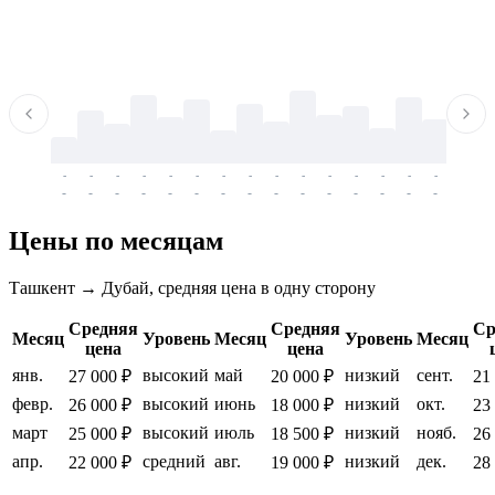
-
-
-
-
-
-
-
-
-
-
-
-
-
-
-
-
-
-
-
-
-
-
-
-
-
-
-
-
-
-
-
-
-
-
Цены по месяцам
Ташкент → Дубай, средняя цена в одну сторону
Средняя
Средняя
Ср
Месяц
Уровень
Месяц
Уровень
Месяц
цена
цена
янв.
высокий
май
низкий
сент.
27 000 ₽
20 000 ₽
21
февр.
высокий
июнь
низкий
окт.
26 000 ₽
18 000 ₽
23
март
высокий
июль
низкий
нояб.
25 000 ₽
18 500 ₽
26
апр.
средний
авг.
низкий
дек.
22 000 ₽
19 000 ₽
28