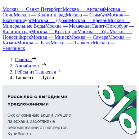
Москва — Санкт-Петербург
Москва — Анталья
Москва —
Сочи
Москва — Калининград
Москва — Стамбул
Москва —
Екатеринбург
Москва — Дубай
Москва — Ереван
Москва —
Минеральные Воды
Москва — Махачкала
Санкт-Петербург —
Калининград
Москва — Краснодар
Москва — Уфа
Москва —
Новосибирск
Москва — Минск
Москва — Самара
Москва —
Казань
Москва — Баку
Москва — Ташкент
Москва —
Челябинск
Главная
Авиабилеты
Рейсы из Ташкента
Ташкент — Дубай
Рассылка с выгодными
предложениями
Эксклюзивные акции, лучшие
лайфхаки, заботливые
рекомендации от экспертов
Купибилета