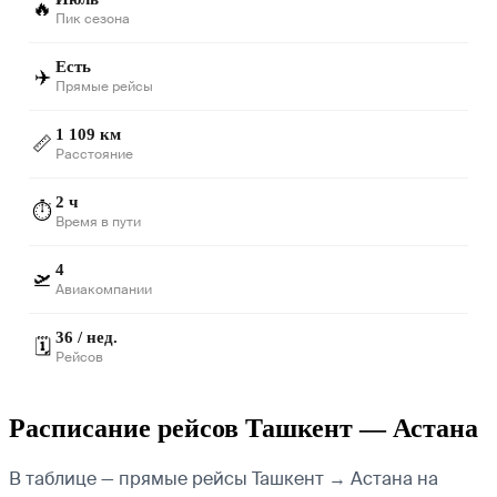
🔥
Пик сезона
Есть
✈️
Прямые рейсы
1 109 км
📏
Расстояние
2 ч
⏱️
Время в пути
4
🛫
Авиакомпании
36 / нед.
🗓️
Рейсов
Расписание рейсов Ташкент — Астана
В таблице — прямые рейсы Ташкент → Астана на