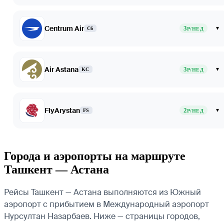
Centrum Air
3
▾
C6
Р/НЕД
Air Astana
3
▾
KC
Р/НЕД
FlyArystan
2
▾
FS
Р/НЕД
Города и аэропорты на маршруте
Ташкент — Астана
Рейсы Ташкент — Астана выполняются из Южный
аэропорт с прибытием в Международный аэропорт
Нурсултан Назарбаев. Ниже — страницы городов,