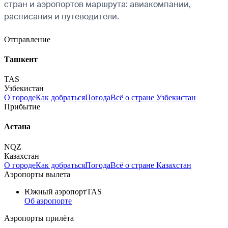
стран и аэропортов маршрута: авиакомпании,
расписания и путеводители.
Отправление
Ташкент
TAS
Узбекистан
О городе
Как добраться
Погода
Всё о стране Узбекистан
Прибытие
Астана
NQZ
Казахстан
О городе
Как добраться
Погода
Всё о стране Казахстан
Аэропорты вылета
Южный аэропорт
TAS
Об аэропорте
Аэропорты прилёта