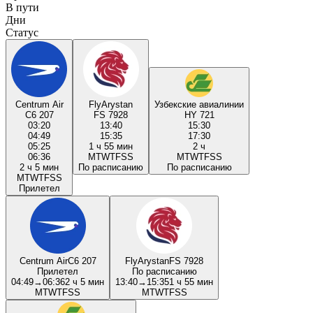
В пути
Дни
Статус
Centrum Air
FlyArystan
Узбекские авиалинии
C6 207
FS 7928
HY 721
03:20
13:40
15:30
04:49
15:35
17:30
05:25
1 ч 55 мин
2 ч
06:36
M
T
W
T
F
S
S
M
T
W
T
F
S
S
2 ч 5 мин
По расписанию
По расписанию
M
T
W
T
F
S
S
Прилетел
Centrum Air
C6 207
FlyArystan
FS 7928
Прилетел
По расписанию
04:49
→
06:36
2 ч 5 мин
13:40
→
15:35
1 ч 55 мин
M
T
W
T
F
S
S
M
T
W
T
F
S
S