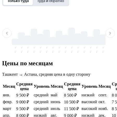
Только туда
Туда и обратно
-
-
-
-
-
-
-
-
-
-
-
-
-
-
-
-
-
-
-
-
-
-
-
-
-
-
-
-
-
-
-
-
-
-
Цены по месяцам
Ташкент → Астана, средняя цена в одну сторону
Средняя
Средняя
Ср
Месяц
Уровень
Месяц
Уровень
Месяц
цена
цена
янв.
средний
май
низкий
сент.
9 500 ₽
8 500 ₽
8 
февр.
средний
июнь
высокий
окт.
9 000 ₽
10 500 ₽
7 
март
средний
июль
высокий
нояб.
9 500 ₽
11 500 ₽
8 
апр.
низкий
авг.
низкий
дек.
8 000 ₽
9 000 ₽
10