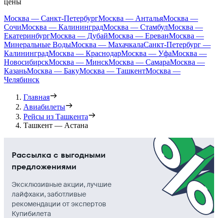
цены
Москва — Санкт-Петербург
Москва — Анталья
Москва —
Сочи
Москва — Калининград
Москва — Стамбул
Москва —
Екатеринбург
Москва — Дубай
Москва — Ереван
Москва —
Минеральные Воды
Москва — Махачкала
Санкт-Петербург —
Калининград
Москва — Краснодар
Москва — Уфа
Москва —
Новосибирск
Москва — Минск
Москва — Самара
Москва —
Казань
Москва — Баку
Москва — Ташкент
Москва —
Челябинск
Главная
Авиабилеты
Рейсы из Ташкента
Ташкент — Астана
Рассылка с выгодными
предложениями
Эксклюзивные акции, лучшие
лайфхаки, заботливые
рекомендации от экспертов
Купибилета