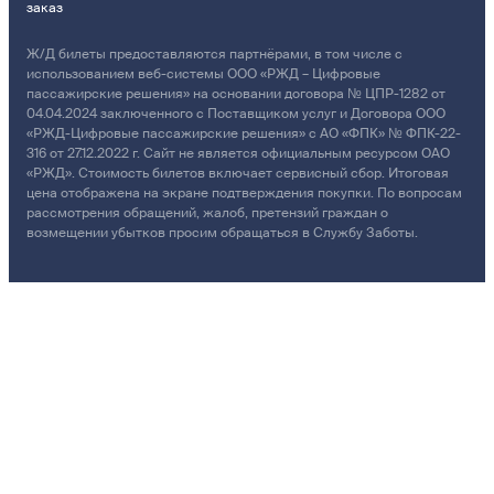
заказ
Ж/Д билеты предоставляются партнёрами, в том числе с
использованием веб-системы ООО «РЖД – Цифровые
пассажирские решения» на основании договора № ЦПР-1282 от
04.04.2024 заключенного с Поставщиком услуг и Договора ООО
«РЖД-Цифровые пассажирские решения» с АО «ФПК» № ФПК-22-
316 от 27.12.2022 г. Сайт не является официальным ресурсом ОАО
«РЖД». Стоимость билетов включает сервисный сбор. Итоговая
цена отображена на экране подтверждения покупки. По вопросам
рассмотрения обращений, жалоб, претензий граждан о
возмещении убытков просим обращаться в Службу Заботы.