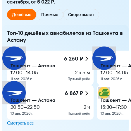
сентября, от 5 022 ₽.
Дешёвые
Прямые
Скоро вылет
Топ-10 дешёвых авиабилетов из Ташкента в
Астану
6 260 ₽
Ташкент — Астана
Ташкент — 
12:00
—
14:05
2 ч 5 м
12:00
—
14:05
11 авг. 2026 г.
Прямой рейс
11 авг. 2026 г.
6 867 ₽
Ташкент — Астана
Ташкент — 
20:50
—
22:50
2 ч
15:30
—
17:30
10 авг. 2026 г.
Прямой рейс
10 авг. 2026 г.
Смотреть все