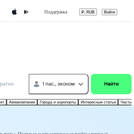
Поддержка
Войти
₽, RUB
братно
1 пас., эконом
Найти
лет
Авиакомпании
Города и аэропорты
Интересные статьи
Частые