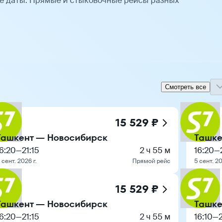
е даты. Прямые и стыковочные рейсы разных
Смотреть все
15 529 ₽
Ташкент — Новосибирск
Ташке
6:20
—
21:15
2 ч 55 м
16:20
—
 сент. 2026 г.
Прямой рейс
5 сент. 20
15 529 ₽
Ташкент — Новосибирск
Ташке
6:20
—
21:15
2 ч 55 м
16:10
—
2