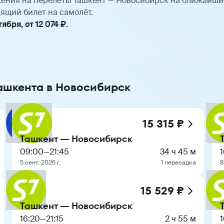
ения на перелёты Ташкент — Новосибирск на ближайши
ящий билет на самолёт.
бря, от 12 074 ₽.
Ташкента в Новосибирск
15 315 ₽
Ташкент — Новосибирск
09:00
—
21:45
34 ч 45 м
1
5 сент. 2026 г.
1 пересадка
8
15 529 ₽
Ташкент — Новосибирск
16:20
—
21:15
2 ч 55 м
1