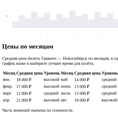
-
-
-
-
-
-
-
-
-
-
-
-
-
-
-
-
-
-
-
-
-
-
-
-
-
-
-
-
-
-
-
-
-
-
Цены по месяцам
Средняя цена билета Ташкент — Новосибирск по месяцам, в одну
график ниже и выберите лучшее время для полёта.
Месяц
Средняя цена
Уровень
Месяц
Средняя цена
Уровень
янв.
высокий
май
средний
18 000 ₽
14 000 ₽
февр.
высокий
июнь
средний
17 000 ₽
13 000 ₽
март
средний
июль
средний
12 000 ₽
15 000 ₽
апр.
высокий
авг.
высокий
21 000 ₽
19 000 ₽
Часть значений оценена по сезонности.