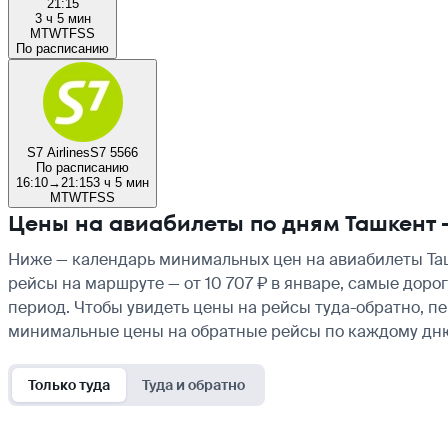
21:15
3 ч 5 мин
M
T
W
T
F
S
S
По расписанию
S7 Airlines
S7 5566
По расписанию
16:10
→
21:15
3 ч 5 мин
M
T
W
T
F
S
S
Цены на авиабилеты по дням Ташкент
Ниже — календарь минимальных цен на авиабилеты Таш
рейсы на маршруте — от 10 707 ₽ в январе, самые доро
период. Чтобы увидеть цены на рейсы туда-обратно, п
минимальные цены на обратные рейсы по каждому дн
Только туда
Туда и обратно