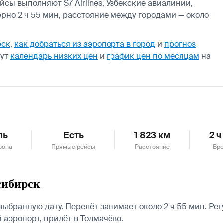
йсы выполняют S7 Airlines, Узбекские авиалинии,
ерно 2 ч 55 мин, расстояние между городами — около
рск
,
как добраться из аэропорта в город
и
прогноз
гут
календарь низких цен
и
график цен по месяцам
на
ль
Есть
1 823 км
2 ч
зона
Прямые рейсы
Расстояние
Вре
сибирск
бранную дату. Перелёт занимает около 2 ч 55 мин. Рег
аэропорт, прилёт в Толмачёво.