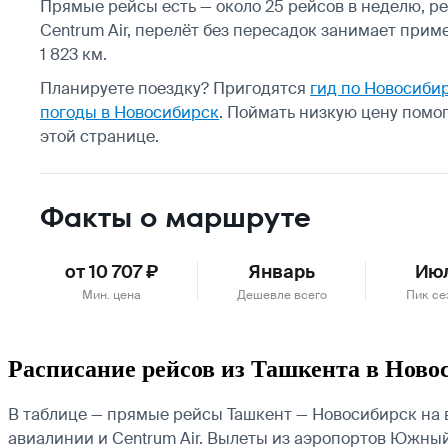
Прямые рейсы есть — около 25 рейсов в неделю, ре
Centrum Air, перелёт без пересадок занимает прим
1 823 км.
Планируете поездку? Пригодятся
гид по Новосиби
погоды в Новосибирск
.
Поймать низкую цену помо
этой странице.
Факты о маршруте
от 10 707 ₽
Январь
Ию
Мин. цена
Дешевле всего
Пик се
Расписание рейсов из Ташкента в Ново
В таблице — прямые рейсы Ташкент — Новосибирск на вы
авиалинии и Centrum Air.
Вылеты из аэропортов Южный 