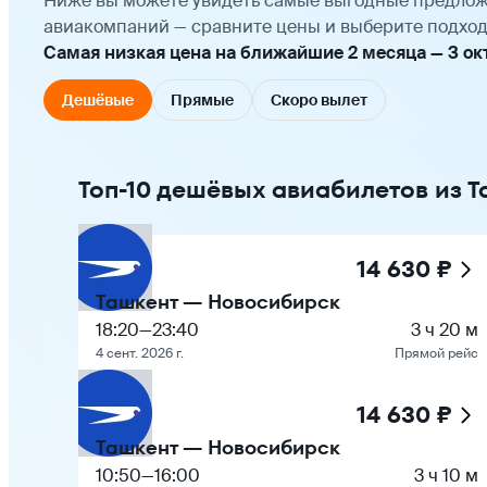
Ниже вы можете увидеть самые выгодные предлож
авиакомпаний — сравните цены и выберите подход
Самая низкая цена на ближайшие 2 месяца — 3 октя
Дешёвые
Прямые
Скоро вылет
Топ-10 дешёвых авиабилетов из 
14 630 ₽
Ташкент — Новосибирск
18:20
—
23:40
3 ч 20 м
4 сент. 2026 г.
Прямой рейс
14 630 ₽
Ташкент — Новосибирск
10:50
—
16:00
3 ч 10 м