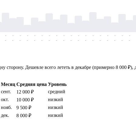
-
-
-
-
-
-
-
-
-
-
-
-
-
-
-
-
-
-
-
-
-
-
-
-
-
-
-
-
-
-
-
-
-
-
-
-
 сторону. Дешевле всего лететь в декабре (примерно 8 000 ₽), д
Месяц
Средняя цена
Уровень
сент.
средний
12 000 ₽
окт.
низкий
10 000 ₽
нояб.
низкий
9 500 ₽
дек.
низкий
8 000 ₽