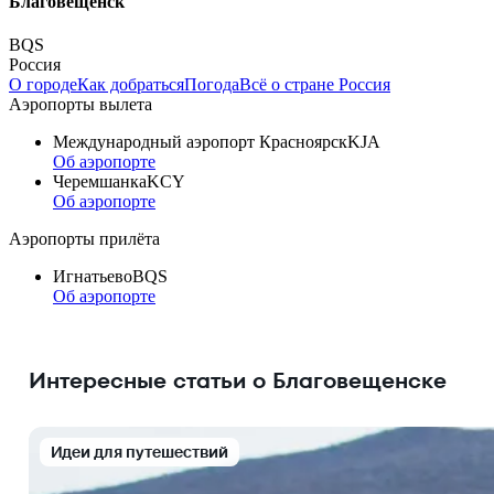
Благовещенск
BQS
Россия
О городе
Как добраться
Погода
Всё о стране Россия
Аэропорты вылета
Международный аэропорт Красноярск
KJA
Об аэропорте
Черемшанка
KCY
Об аэропорте
Аэропорты прилёта
Игнатьево
BQS
Об аэропорте
Интересные статьи о Благовещенске
Идеи для путешествий