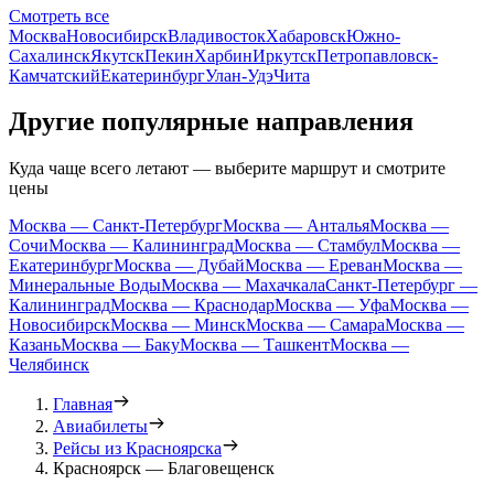
Смотреть все
Москва
Новосибирск
Владивосток
Хабаровск
Южно-
Сахалинск
Якутск
Пекин
Харбин
Иркутск
Петропавловск-
Камчатский
Екатеринбург
Улан-Удэ
Чита
Другие популярные направления
Куда чаще всего летают — выберите маршрут и смотрите
цены
Москва — Санкт-Петербург
Москва — Анталья
Москва —
Сочи
Москва — Калининград
Москва — Стамбул
Москва —
Екатеринбург
Москва — Дубай
Москва — Ереван
Москва —
Минеральные Воды
Москва — Махачкала
Санкт-Петербург —
Калининград
Москва — Краснодар
Москва — Уфа
Москва —
Новосибирск
Москва — Минск
Москва — Самара
Москва —
Казань
Москва — Баку
Москва — Ташкент
Москва —
Челябинск
Главная
Авиабилеты
Рейсы из Красноярска
Красноярск — Благовещенск