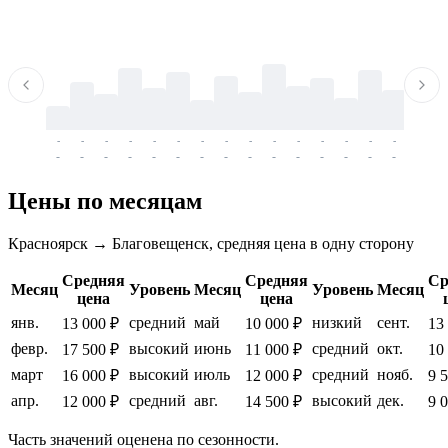
-
-
-
-
-
-
-
-
-
-
-
-
-
-
-
-
-
-
-
-
-
-
-
-
-
-
-
-
-
-
-
-
-
-
Цены по месяцам
Красноярск → Благовещенск, средняя цена в одну сторону
Средняя
Средняя
Ср
Месяц
Уровень
Месяц
Уровень
Месяц
цена
цена
янв.
средний
май
низкий
сент.
13 000 ₽
10 000 ₽
13
февр.
высокий
июнь
средний
окт.
17 500 ₽
11 000 ₽
10
март
высокий
июль
средний
нояб.
16 000 ₽
12 000 ₽
9 
апр.
средний
авг.
высокий
дек.
12 000 ₽
14 500 ₽
9 
Часть значений оценена по сезонности.