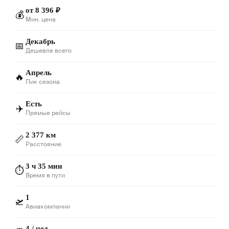
от 8 396 ₽
💰
Мин. цена
Декабрь
📅
Дешевле всего
Апрель
🔥
Пик сезона
Есть
✈️
Прямые рейсы
2 377 км
📏
Расстояние
3 ч 35 мин
⏱️
Время в пути
1
🛫
Авиакомпании
4 / нед.