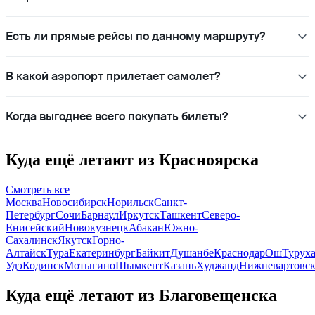
Есть ли прямые рейсы по данному маршруту?
В какой аэропорт прилетает самолет?
Когда выгоднее всего покупать билеты?
Куда ещё летают из Красноярска
Смотреть все
Москва
Новосибирск
Норильск
Санкт-
Петербург
Сочи
Барнаул
Иркутск
Ташкент
Северо-
Енисейский
Новокузнецк
Абакан
Южно-
Сахалинск
Якутск
Горно-
Алтайск
Тура
Екатеринбург
Байкит
Душанбе
Краснодар
Ош
Турух
Удэ
Кодинск
Мотыгино
Шымкент
Казань
Худжанд
Нижневартовс
Куда ещё летают из Благовещенска