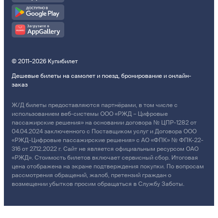
© 2011–2026 Купибилет
Дешевые билеты на самолет и поезд, бронирование и онлайн-
заказ
Ж/Д билеты предоставляются партнёрами, в том числе с
использованием веб-системы ООО «РЖД – Цифровые
пассажирские решения» на основании договора № ЦПР-1282 от
04.04.2024 заключенного с Поставщиком услуг и Договора ООО
«РЖД-Цифровые пассажирские решения» с АО «ФПК» № ФПК-22-
316 от 27.12.2022 г. Сайт не является официальным ресурсом ОАО
«РЖД». Стоимость билетов включает сервисный сбор. Итоговая
цена отображена на экране подтверждения покупки. По вопросам
рассмотрения обращений, жалоб, претензий граждан о
возмещении убытков просим обращаться в Службу Заботы.