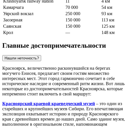
Krasnoyarsk railway station
11
4 км
Камарчага
70 000
54 км
Уярский вокзал
250 000
93 км
Заозерная
150 000
113 км
Саянская
150 000
125 км
Крол
—
148 км
Главные достопримечательности
Нашли неточность?
Красноярск, величественно раскинувшийся на берегах
могучего Енисея, предлагает своим гостям множество
интересных мест. Этот город гармонично сочетает в себе
историческое наследие и современный ритм жизни. Вот лишь
некоторые из достопримечательностей Красноярска, которые
непременно стоит включить в свой маршрут:
Красноярский краевой краеведческий музей
– это один из
старейших и крупнейших музеев Сибири. Его впечатляющая
экспозиция охватывает историю и природу Красноярского
края с древнейших времен до наших дней. Само здание музея,
выполненное в оригинальном стиле, напоминающем