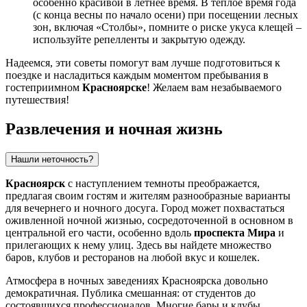
особенно красивой в летнее время. В теплое время года
(с конца весны по начало осени) при посещении лесных
зон, включая «Столбы», помните о риске укуса клещей –
используйте репелленты и закрытую одежду.
Надеемся, эти советы помогут вам лучше подготовиться к
поездке и насладиться каждым моментом пребывания в
гостеприимном
Красноярске
! Желаем вам незабываемого
путешествия!
Развлечения и ночная жизнь
Нашли неточность?
Красноярск
с наступлением темноты преображается,
предлагая своим гостям и жителям разнообразные варианты
для вечернего и ночного досуга. Город может похвастаться
оживленной ночной жизнью, сосредоточенной в основном в
центральной его части, особенно вдоль
проспекта Мира
и
прилегающих к нему улиц. Здесь вы найдете множество
баров, клубов и ресторанов на любой вкус и кошелек.
Атмосфера в ночных заведениях Красноярска довольно
демократичная. Публика смешанная: от студентов до
состоявшихся профессионалов. Многие бары и клубы