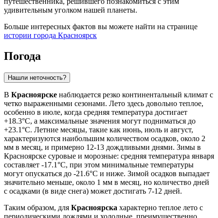
путешественника, решившего познакомиться с этим
удивительным уголком нашей планеты.
Больше интересных фактов вы можете найти на странице
истории города Красноярск
Погода
Нашли неточность?
В
Красноярске
наблюдается резко континентальный климат с
четко выраженными сезонами. Лето здесь довольно теплое,
особенно в июле, когда средняя температура достигает
+18.3°C, а максимальные значения могут подниматься до
+23.1°C. Летние месяцы, такие как июнь, июль и август,
характеризуются наибольшим количеством осадков, около 2
мм в месяц, и примерно 12-13 дождливыми днями. Зимы в
Красноярске суровые и морозные: средняя температура января
составляет -17.1°C, при этом минимальные температуры
могут опускаться до -21.6°C и ниже. Зимой осадков выпадает
значительно меньше, около 1 мм в месяц, но количество дней
с осадками (в виде снега) может достигать 7-12 дней.
Таким образом, для
Красноярска
характерно теплое лето с
периодическими дождями и холодные, преимущественно