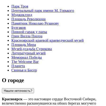
Парк Троя
Центральный парк имени М. Горького
Мэджиклэнд
Площадь Революции
Памятник Николаю Резанову
Булгаков
Пивной гараж у папы
Грин Вилла Пицца
Красноярский краевой краеведческий музей
Площадь Мира
Музей-усадьба Сурикова
Литературный музей
Мемориал Победы
The Welcome Bar
Планета
Свинья и Бисер
О городе
Нашли неточность?
Красноярск
— это настоящее сердце Восточной Сибири,
величественно раскинувшееся на обоих берегах могучего