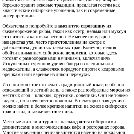
бережно хранит вековые традиции, предлагая гостям как
классические сибирские угощения, так и современные
интерпретации.
Обязательно попробуйте знаменитую
строганину
из
свежемороженой рыбы, такой как осётр, нельма или муксун –
это визитная карточка региона. Не менее популярна
наваристая
уха
, часто приготовленная на костре с
добавлением душистых таежных трав. Конечно, нельзя
обойти вниманием сибирские
пельмени
, которые здесь
готовят с разнообразными начинками, включая дичь.
Искушенных гурманов удивят блюда из оленины или
медвежатины, а сладкоежек порадуют пироги с кедровыми
орешками или варенье из дикой черемухи.
Из напитков стоит отведать традиционный
квас
, особенно
освежающий в летний день, а также разнообразные
морсы
из
местных ягод – клюквы, брусники, облепихи. Они не только
вкусны, но и невероятно полезны. В некоторых заведениях
можно найти и более крепкие напитки на основе сибирских
трав и ягод, а также местное пиво.
Местные жители и туристы наслаждаются сибирскими
деликатесами в многочисленных кафе и ресторанах города.
Многие заведения специализируются именно на локальной