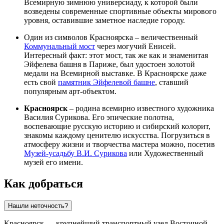
Всемирную зимнюю универсиаду, к которой были
возведены современные спортивные объекты мирового
уровня, оставившие заметное наследие городу.
Один из символов Красноярска – величественный
Коммунальный мост
через могучий Енисей.
Интересный факт: этот мост, так же как и знаменитая
Эйфелева башня в Париже, был удостоен золотой
медали на Всемирной выставке. В Красноярске даже
есть свой
памятник Эйфелевой башне
, ставший
популярным арт-объектом.
Красноярск
– родина всемирно известного художника
Василия Сурикова. Его эпические полотна,
воспевающие русскую историю и сибирский колорит,
знакомы каждому ценителю искусства. Погрузиться в
атмосферу жизни и творчества мастера можно, посетив
Музей-усадьбу В.И. Сурикова
или
Художественный
музей его имени
.
Как добраться
Нашли неточность?
Красноярск — крупнейший транспортный узел Восточной