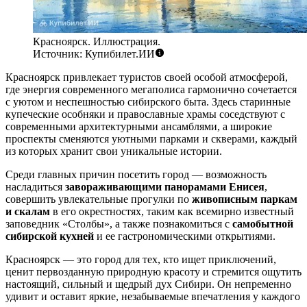
Красноярск. Иллюстрация.
Источник: Купибилет.ИИ
Красноярск привлекает туристов своей особой атмосферой,
где энергия современного мегаполиса гармонично сочетается
с уютом и неспешностью сибирского быта. Здесь старинные
купеческие особняки и православные храмы соседствуют с
современными архитектурными ансамблями, а широкие
проспекты сменяются уютными парками и скверами, каждый
из которых хранит свои уникальные истории.
Среди главных причин посетить город — возможность
насладиться
завораживающими панорамами Енисея
,
совершить увлекательные прогулки по
живописным паркам
и скалам
в его окрестностях, таким как всемирно известный
заповедник «Столбы», а также познакомиться с
самобытной
сибирской кухней
и ее гастрономическими открытиями.
Красноярск — это город для тех, кто ищет приключений,
ценит первозданную природную красоту и стремится ощутить
настоящий, сильный и щедрый дух Сибири. Он непременно
удивит и оставит яркие, незабываемые впечатления у каждого