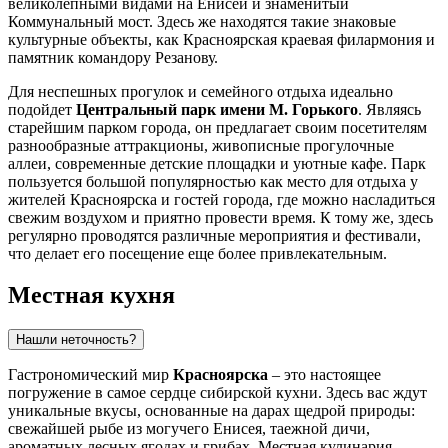
великолепными видами на Енисей и знаменитый
Коммунальный мост. Здесь же находятся такие знаковые
культурные объекты, как Красноярская краевая филармония и
памятник командору Резанову.
Для неспешных прогулок и семейного отдыха идеально
подойдет
Центральный парк имени М. Горького
. Являясь
старейшим парком города, он предлагает своим посетителям
разнообразные аттракционы, живописные прогулочные
аллеи, современные детские площадки и уютные кафе. Парк
пользуется большой популярностью как место для отдыха у
жителей Красноярска и гостей города, где можно насладиться
свежим воздухом и приятно провести время. К тому же, здесь
регулярно проводятся различные мероприятия и фестивали,
что делает его посещение еще более привлекательным.
Местная кухня
Нашли неточность?
Гастрономический мир
Красноярска
– это настоящее
погружение в самое сердце сибирской кухни. Здесь вас ждут
уникальные вкусы, основанные на дарах щедрой природы:
свежайшей рыбе из могучего Енисея, таежной дичи,
ароматных лесных ягодах и грибах. Местная кулинария