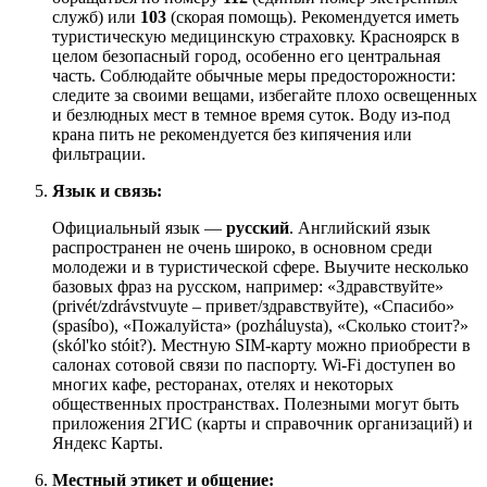
служб) или
103
(скорая помощь). Рекомендуется иметь
туристическую медицинскую страховку. Красноярск в
целом безопасный город, особенно его центральная
часть. Соблюдайте обычные меры предосторожности:
следите за своими вещами, избегайте плохо освещенных
и безлюдных мест в темное время суток. Воду из-под
крана пить не рекомендуется без кипячения или
фильтрации.
Язык и связь:
Официальный язык —
русский
. Английский язык
распространен не очень широко, в основном среди
молодежи и в туристической сфере. Выучите несколько
базовых фраз на русском, например: «Здравствуйте»
(privét/zdrávstvuyte – привет/здравствуйте), «Спасибо»
(spasíbo), «Пожалуйста» (pozháluysta), «Сколько стоит?»
(skól'ko stóit?). Местную SIM-карту можно приобрести в
салонах сотовой связи по паспорту. Wi-Fi доступен во
многих кафе, ресторанах, отелях и некоторых
общественных пространствах. Полезными могут быть
приложения 2ГИС (карты и справочник организаций) и
Яндекс Карты.
Местный этикет и общение: