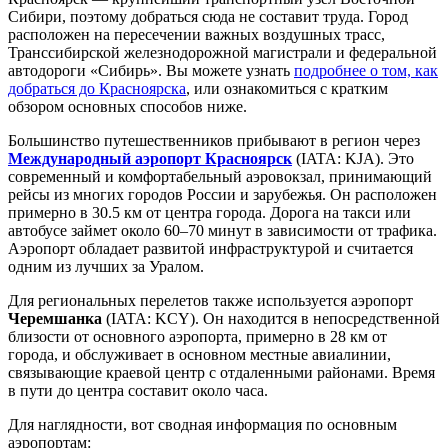
Сибири, поэтому добраться сюда не составит труда. Город
расположен на пересечении важных воздушных трасс,
Транссибирской железнодорожной магистрали и федеральной
автодороги «Сибирь». Вы можете узнать
подробнее о том, как
добраться до Красноярска
, или ознакомиться с кратким
обзором основных способов ниже.
Большинство путешественников прибывают в регион через
Международный аэропорт Красноярск
(IATA: KJA). Это
современный и комфортабельный аэровокзал, принимающий
рейсы из многих городов России и зарубежья. Он расположен
примерно в 30.5 км от центра города. Дорога на такси или
автобусе займет около 60–70 минут в зависимости от трафика.
Аэропорт обладает развитой инфраструктурой и считается
одним из лучших за Уралом.
Для региональных перелетов также используется аэропорт
Черемшанка
(IATA: KCY). Он находится в непосредственной
близости от основного аэропорта, примерно в 28 км от
города, и обслуживает в основном местные авиалинии,
связывающие краевой центр с отдаленными районами. Время
в пути до центра составит около часа.
Для наглядности, вот сводная информация по основным
аэропортам: