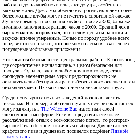
работают до поздней ночи или даже до утра, особенно в
выходные дни. Дресс-код обычно нестрогий, но в некоторые
более модные клубы могут не пустить в спортивной одежде.
Лучшее время для посещения клубов – после 23:00, бары же
начинают заполняться раньше, часов с 20:00. Средний чек в
барах может варьироваться, но в целом цены на напитки и
закуски вполне умеренные. Ночью по городу удобнее всего
передвигаться на такси, которое можно легко вызвать через
популярные мобильные приложения.
Что касается безопасности, центральные районы Красноярска,
где сосредоточена ночная жизнь, в целом безопасны для
прогулок. Однако, как и в любом крупном городе, стоит
соблюдать элементарные меры предосторожности: не
оставлять вещи без присмотра и избегать плохо освещенных и
безлюдных мест. Вызвать такси ночью не составит труда.
Среди популярных ночных заведений можно выделить
несколько. Например, любители шумных вечеринок и танцев
могут заглянуть в
The Welcome Bar
, известный своей
энергичной атмосферой. Если вы предпочитаете более
расслабленный отдых с возможностью попеть, то
ресторан-
караоке Pavarotti
станет отличным выбором. Для ценителей
крафтового пива и душевных посиделок подойдет
Пивной
гараж у папы
.