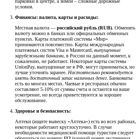
парковки в центре, а зимой – сложные дорожные
условия.
Финансы: валюта, карты и расходы:
Местная валюта —
российский рубль (RUB)
. Обменять
валюту можно в банках или официальных обменных
пунктах. Карты платежной системы «Мир»
принимаются повсеместно. Карты международных
платежных систем Visa и Mastercard,
выпущенные
зарубежными банками
, в России на данный момент, к
сожалению, не работают. Некоторые карты системы
UnionPay, выпущенные не в РФ, могут приниматься, но
лучше уточнять заранее.
Настоятельно рекомендуется
иметь достаточный запас наличных денег
. Банкоматы
есть во многих местах. Чаевые в ресторанах обычно
составляют 5-10% от суммы счета и остаются на ваше
усмотрение, но всегда приветствуются за хорошее
обслуживание.
Здоровье и безопасность:
Аптеки (ищите вывеску «Аптека») есть во всех районах,
некоторые работают круглосуточно. В случае
необходимости медицинской помощи туристам следует
обращаться по номеру
112
(единый номер экстренных