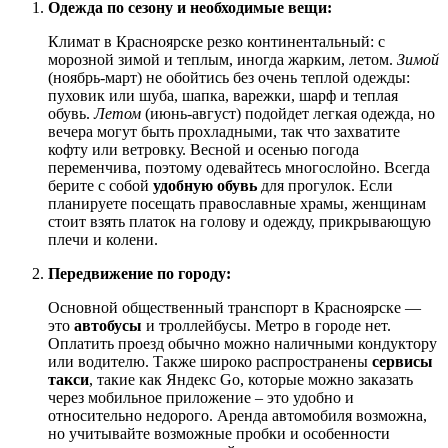
Одежда по сезону и необходимые вещи:
Климат в Красноярске резко континентальный: с
морозной зимой и теплым, иногда жарким, летом.
Зимой
(ноябрь-март) не обойтись без очень теплой одежды:
пуховик или шуба, шапка, варежки, шарф и теплая
обувь.
Летом
(июнь-август) подойдет легкая одежда, но
вечера могут быть прохладными, так что захватите
кофту или ветровку. Весной и осенью погода
переменчива, поэтому одевайтесь многослойно. Всегда
берите с собой
удобную обувь
для прогулок. Если
планируете посещать православные храмы, женщинам
стоит взять платок на голову и одежду, прикрывающую
плечи и колени.
Передвижение по городу:
Основной общественный транспорт в Красноярске —
это
автобусы
и троллейбусы. Метро в городе нет.
Оплатить проезд обычно можно наличными кондуктору
или водителю. Также широко распространены
сервисы
такси
, такие как Яндекс Go, которые можно заказать
через мобильное приложение – это удобно и
относительно недорого. Аренда автомобиля возможна,
но учитывайте возможные пробки и особенности