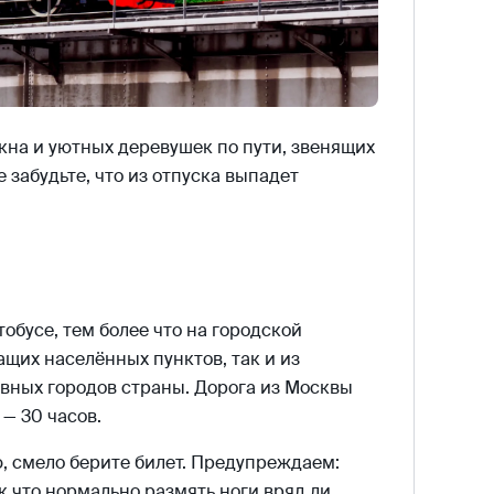
кна и уютных деревушек по пути, звенящих
забудьте, что из отпуска выпадет
тобусе, тем более что на городской
щих населённых пунктов, так и из
авных городов страны. Дорога из Москвы
 — 30 часов.
, смело берите билет. Предупреждаем:
ак что нормально размять ноги вряд ли