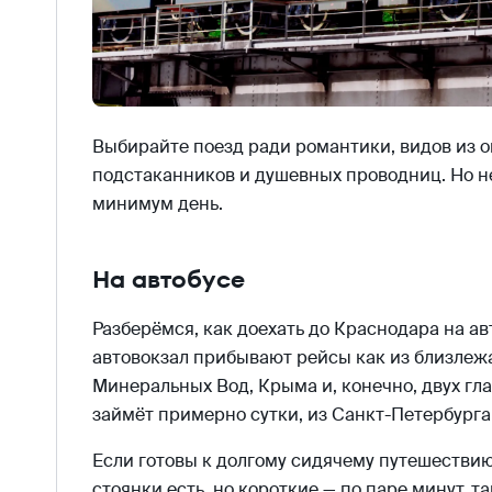
Выбирайте поезд ради романтики, видов из о
подстаканников и душевных проводниц. Но не 
минимум день.
На автобусе
Разберёмся, как доехать до Краснодара на ав
автовокзал прибывают рейсы как из близлежа
Минеральных Вод, Крыма и, конечно, двух гл
займёт примерно сутки, из Санкт-Петербурга
Если готовы к долгому сидячему путешествию
стоянки есть, но короткие — по паре минут, т