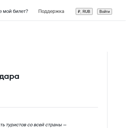
е мой билет?
Поддержка
Войти
₽, RUB
одара
ть туристов со всей страны —